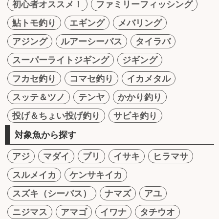
初心者オススメ！
ファミリーフィッシング
鮎トモ釣り
エギング
メバリング
アジング
ルアーシーバス
タイラバ
スーパーライトジギング
ジギング
フカセ釣り
コマセ釣り
イカメタル
スッテ＆ツノ
テンヤ
かかり釣り
投げ＆ちょい投げ釣り
サビキ釣り
対象魚から探す
アジ
マダイ
ブリ
イサキ
ヒラマサ
スルメイカ
ケンサキイカ
スズキ（シーバス）
ナマズ
アユ
ニジマス
アマゴ
イワナ
タチウオ