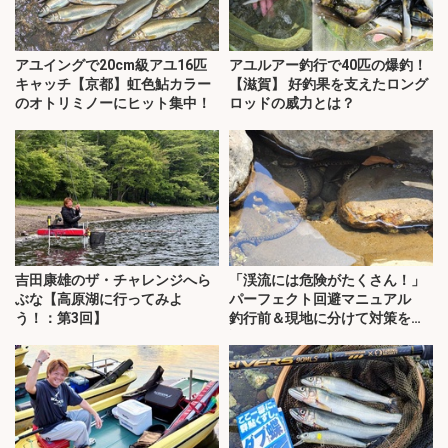
アユイングで20cm級アユ16匹
アユルアー釣行で40匹の爆釣！
キャッチ【京都】虹色鮎カラー
【滋賀】 好釣果を支えたロング
のオトリミノーにヒット集中！
ロッドの威力とは？
吉田康雄のザ・チャレンジへら
「渓流には危険がたくさん！」
ぶな【高原湖に行ってみよ
パーフェクト回避マニュアル
う！：第3回】
釣行前＆現地に分けて対策を解
説