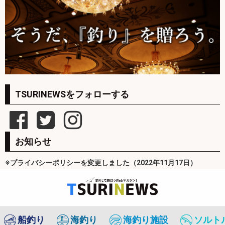
TSURINEWSをフォローする
お知らせ
※プライバシーポリシーを変更しました（2022年11月17日）
船釣り
海釣り
海釣り施設
ソルト