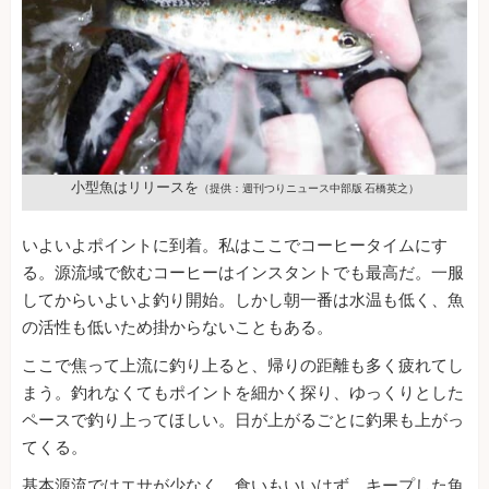
小型魚はリリースを
（提供：週刊つりニュース中部版 石橋英之）
いよいよポイントに到着。私はここでコーヒータイムにす
る。源流域で飲むコーヒーはインスタントでも最高だ。一服
してからいよいよ釣り開始。しかし朝一番は水温も低く、魚
の活性も低いため掛からないこともある。
ここで焦って上流に釣り上ると、帰りの距離も多く疲れてし
まう。釣れなくてもポイントを細かく探り、ゆっくりとした
ペースで釣り上ってほしい。日が上がるごとに釣果も上がっ
てくる。
基本源流ではエサが少なく、食いもいいはず。キープした魚