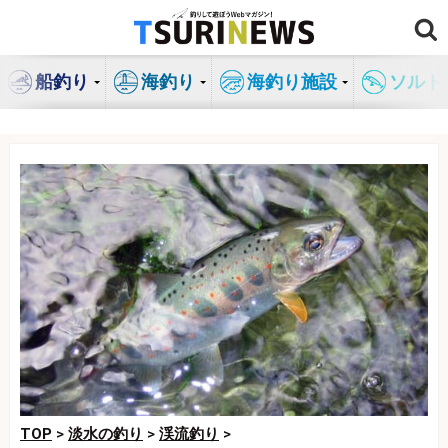
コ
ン
テ
船釣り
海釣り
海釣り施設
ソルト
ン
ツ
へ
ス
キ
ッ
プ
TOP
>
淡水の釣り
>
渓流釣り
>