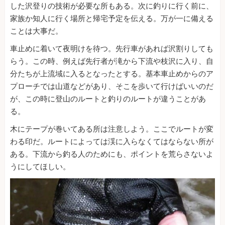
した沢登りの技術が必要な所もある。次に釣りに行く前に、
家族か知人に行く場所と帰宅予定を伝える。万が一に備える
ことは大事だ。
車止めに着いて夜明けを待つ。先行車があれば沢割りしても
らう。この時、例えば先行者が滝から下流や枝沢に入り、自
分たちが上流域に入るとなったとする。基本車止めからのア
プローチでは山道などがあり、そこを歩いて行けばいいのだ
が、この時に登山のルートと釣りのルートが違うことがあ
る。
木にテープが巻いてある所は注意しよう。ここでルートが変
わる印だ。ルートによっては渓に入らなくてはならない所が
ある。下流から釣る人のためにも、ポイントを荒らさないよ
うにしてほしい。