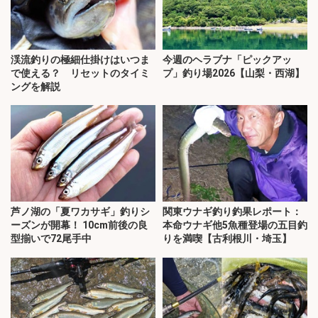
渓流釣りの極細仕掛けはいつま
今週のヘラブナ「ピックアッ
で使える？ リセットのタイミ
プ」釣り場2026【山梨・西湖】
ングを解説
芦ノ湖の「夏ワカサギ」釣りシ
関東ウナギ釣り釣果レポート：
ーズンが開幕！ 10cm前後の良
本命ウナギ他5魚種登場の五目釣
型揃いで72尾手中
りを満喫【古利根川・埼玉】