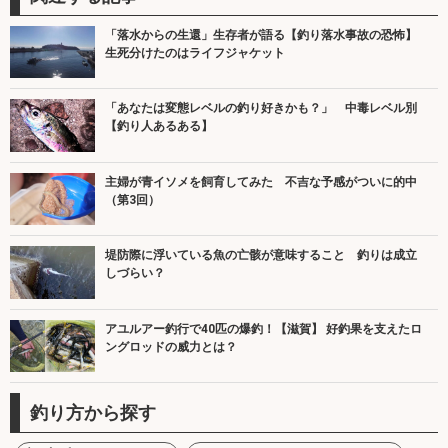
「落水からの生還」生存者が語る【釣り落水事故の恐怖】
生死分けたのはライフジャケット
「あなたは変態レベルの釣り好きかも？」 中毒レベル別
【釣り人あるある】
主婦が青イソメを飼育してみた 不吉な予感がついに的中
（第3回）
堤防際に浮いている魚の亡骸が意味すること 釣りは成立
しづらい？
アユルアー釣行で40匹の爆釣！【滋賀】 好釣果を支えたロ
ングロッドの威力とは？
釣り方から探す