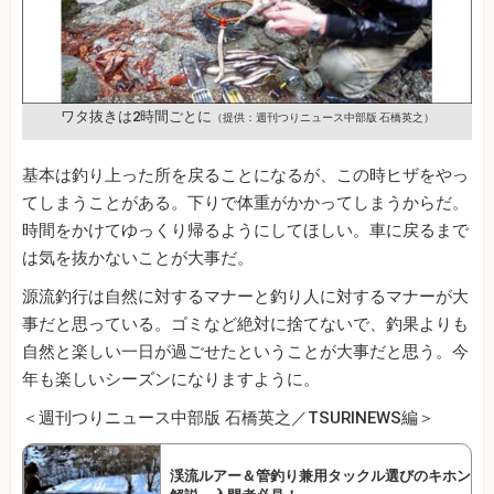
ワタ抜きは2時間ごとに
（提供：週刊つりニュース中部版 石橋英之）
基本は釣り上った所を戻ることになるが、この時ヒザをやっ
てしまうことがある。下りで体重がかかってしまうからだ。
時間をかけてゆっくり帰るようにしてほしい。車に戻るまで
は気を抜かないことが大事だ。
源流釣行は自然に対するマナーと釣り人に対するマナーが大
事だと思っている。ゴミなど絶対に捨てないで、釣果よりも
自然と楽しい一日が過ごせたということが大事だと思う。今
年も楽しいシーズンになりますように。
＜週刊つりニュース中部版 石橋英之／TSURINEWS編＞
渓流ルアー＆管釣り兼用タックル選びのキホン