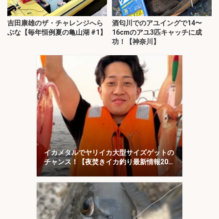
吉田康雄のザ・チャレンジへら
酒匂川でのアユイングで14〜
ぶな【毎年恒例夏の亀山湖 #1】
16cmのアユ3匹キャッチに成
功！【神奈川】
イカメタルでヤリイカ大型サイズゲットの
チャンス！【夜焚きイカ釣り最新情報20
選・福岡】