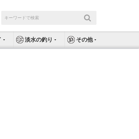
検
検
索:
索
イ
淡水の釣り
その他