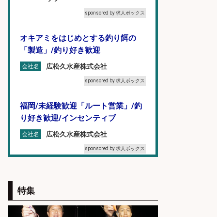
sponsored by 求人ボックス
オキアミをはじめとする釣り餌の
「製造」/釣り好き歓迎
広松久水産株式会社
会社名
sponsored by 求人ボックス
福岡/未経験歓迎「ルート営業」/釣
り好き歓迎/インセンティブ
広松久水産株式会社
会社名
sponsored by 求人ボックス
和食, 居酒屋/調理見習い・調理補助/
新鮮な魚料理×おでんの和食居酒屋
特集
の若手スタッフ
サカナのハチベエ 矢場町店
会社名