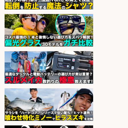
市」「時給1,150円〜」志布志市周
辺でお魚のカットや商品の陳列スタ
ッフ/未経験歓迎×残業少なめ×車通
勤OK/鹿児島県/志布志市
株式会社ホットスタッフ鹿児島
会社名
sponsored by 求人ボックス
語学力を活かせるフィッシング用品
の「海外営業」/年休125日
株式会社ジャッカル
会社名
sponsored by 求人ボックス
営業事務/「大津市」「時給1,300
円」小野駅徒歩6分/釣り具メーカー
の物流事務・営業アシスタント/土
日祝休み×大型連休あり×残業なし/
滋賀県/大津市