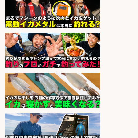
sponsored by 求人ボックス
フィッシング用品の「製品開発設
計」
メガバス株式会社
会社名
sponsored by 求人ボックス
精肉・青果・鮮魚販売/「志布志
市」お魚のカットや商品の陳列スタ
ッフ/志布志市/「時給1,150円〜」/
未経験歓迎×残業少なめ×車通勤OK/
鹿児島県
株式会社ホットスタッフ鹿児島
会社名
sponsored by 求人ボックス
精肉・青果・鮮魚販売/「志布志