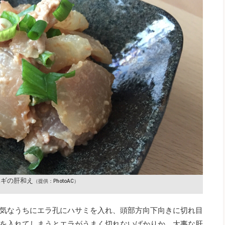
ハギの肝和え
（提供：PhotoAC）
気なうちにエラ孔にハサミを入れ、頭部方向下向きに切れ目
を入れてしまうとエラがうまく切れないばかりか、大事な肝