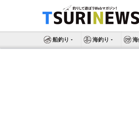
コ
ン
テ
ン
ツ
船釣り
海釣り
海
へ
ス
キ
ッ
プ