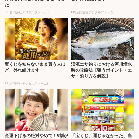
た
PR(合同会社デジタルファーム )
PR(合同会社デジタルファーム)
宝くじを知らないまま買う人ほ
渓流エサ釣りにおける河川増水
ど、外れ続けます
時の攻略法【狙うポイント・エ
サ・釣り方を解説】
PR(合同会社デジタルファーム)
金運下げるの絶対やめて！9割が
「宝くじ、運じゃなかった」当