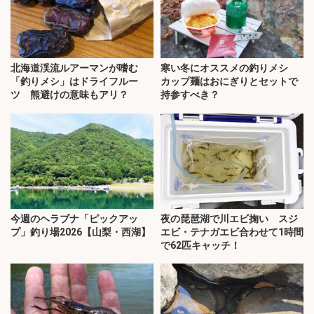
北海道渓流ルアーマンが嗜む
寒い冬にオススメの釣りメシ
「釣りメシ」はドライフルー
カップ麺はおにぎりとセットで
ツ 熊避けの意味もアリ？
持参すべき？
今週のヘラブナ「ピックアッ
夜の琵琶湖で川エビ掬い スジ
プ」釣り場2026【山梨・西湖】
エビ・テナガエビ合わせて1時間
で62匹キャッチ！