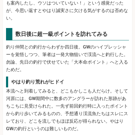
も案内したし、ウソはついていない！」という感覚だった
が、今思い返すとやはり誠実さに欠ける気がするのは否めな
い。
数日後に超一級ポイントを訪れてみる
釣り仲間との釣行からわずか四日後。GWのハイプレッシャ
ーを覚悟しつつ、筆者は一発大物狙いで渓流へと釣行した。
勿論、先日の釣行で伏せていた「大本命ポイント」へと入る
ためだ。
やはり釣り荒れがヒドイ
本流へと到着してみると、どこもかしこも人だらけ。そして
河原には、GW期間中に数多のアングラーが訪れた形跡があ
ちこちに見受けられた。一先ず前回釣行時に入ったポイント
から釣り歩いてみるものの、予想通り渓流魚たちはスレにス
レており、どこを流しでもほぼ反応が得られない。やはり
GWの釣行というのは難しいものだ。