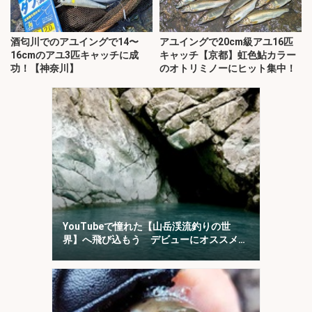
酒匂川でのアユイングで14〜
アユイングで20cm級アユ16匹
16cmのアユ3匹キャッチに成
キャッチ【京都】虹色鮎カラー
功！【神奈川】
のオトリミノーにヒット集中！
YouTubeで憧れた【山岳渓流釣りの世
界】へ飛び込もう デビューにオススメの
「椹島」を紹介！