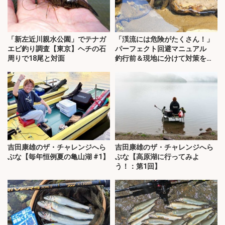
「新左近川親水公園」でテナガ
「渓流には危険がたくさん！」
エビ釣り調査【東京】ヘチの石
パーフェクト回避マニュアル
周りで18尾と対面
釣行前＆現地に分けて対策を解
説
吉田康雄のザ・チャレンジへら
吉田康雄のザ・チャレンジへら
ぶな【毎年恒例夏の亀山湖 #1】
ぶな【高原湖に行ってみよ
う！：第1回】