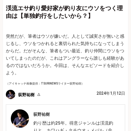
渓流エサ釣り愛好家が釣り友にウソをつく理
由は【単独釣行をしたいから？】
突然だが、筆者はウソが嫌いだ。人として誠実さが無いと感
じるし、ウソをつかれると裏切られた気持ちになってしまう
からだ。だがそんな、筆者もつい最近、釣り仲間にウソをつ
いてしまったのだが、これはアングラーなら誰しも経験があ
るのではないだろうか。今回は、そんなエピソードを紹介し
よう。
（アイキャッチ画像提供：TSURINEWSライター荻野祐樹）
2024年1月12日
荻野祐樹
荻野祐樹
釣り歴は約25年。得意ジャンルは渓流釣
りと、カワハギ・タチウオ・メバル（全