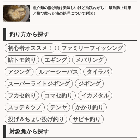
魚介類の揚げ物は美味しいけど油跳ねがち！ 破裂防止対策
と飛び散った油の処理について解説！
釣り方から探す
初心者オススメ！
ファミリーフィッシング
鮎トモ釣り
エギング
メバリング
アジング
ルアーシーバス
タイラバ
スーパーライトジギング
ジギング
フカセ釣り
コマセ釣り
イカメタル
スッテ＆ツノ
テンヤ
かかり釣り
投げ＆ちょい投げ釣り
サビキ釣り
対象魚から探す