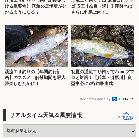
渓流エサ釣りで【釣行記録をつ
渓流エサ釣りで23.5cm頭にアマ
ける重要性】 渓魚の居場所が分
ゴ15匹【奈良・洞川】雨降れば
かるようになる？
さらに釣果上向く...
渓流エサ釣りの【年間釣行計
初夏の渓流エサ釣りで27cmアマ
画】のススメ 解禁期間を最大
ゴと対面！【兵庫・引原川】良
限楽しむために！
型中心に2桁釣果達成
Recommended by
リアルタイム天気＆風波情報