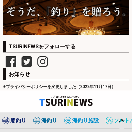
TSURINEWSをフォローする
お知らせ
※プライバシーポリシーを変更しました（2022年11月17日）
船釣り
海釣り
海釣り施設
ソルト