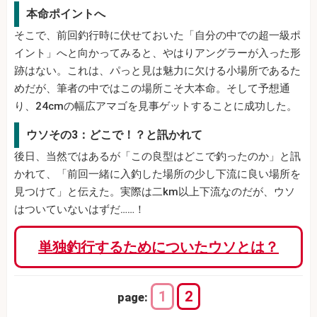
本命ポイントへ
そこで、前回釣行時に伏せておいた「自分の中での超一級ポ
イント」へと向かってみると、やはりアングラーが入った形
跡はない。これは、パっと見は魅力に欠ける小場所であるた
めだが、筆者の中ではこの場所こそ大本命。そして予想通
り、24cmの幅広アマゴを見事ゲットすることに成功した。
ウソその3：どこで！？と訊かれて
後日、当然ではあるが「この良型はどこで釣ったのか」と訊
かれて、「前回一緒に入釣した場所の少し下流に良い場所を
見つけて」と伝えた。実際は二km以上下流なのだが、ウソ
はついていないはずだ……！
単独釣行するためについたウソとは？
1
2
page: