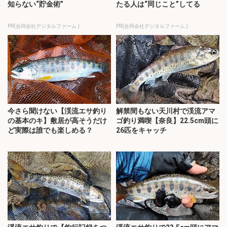
知らない“貯金術”
たる人は“同じこと”してる
PR(合同会社デジタルファーム )
PR(合同会社デジタルファーム )
今さら聞けない【渓流エサ釣り
解禁間もない天川村で渓流アマ
の基本のキ】敷居が高そうだけ
ゴ釣り満喫【奈良】22.5cm頭に
ど実際は誰でも楽しめる？
26匹をキャッチ