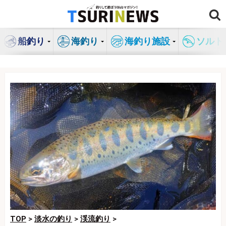
コ
ン
テ
船釣り
海釣り
海釣り施設
ソルト
ン
ツ
へ
ス
キ
ッ
プ
TOP
>
淡水の釣り
>
渓流釣り
>