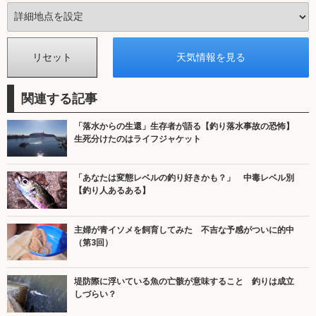
関連する記事
「落水からの生還」生存者が語る【釣り落水事故の恐怖】
生死分けたのはライフジャケット
「あなたは変態レベルの釣り好きかも？」 中毒レベル別
【釣り人あるある】
主婦が青イソメを飼育してみた 不吉な予感がついに的中
（第3回）
堤防際に浮いている魚の亡骸が意味すること 釣りは成立
しづらい？