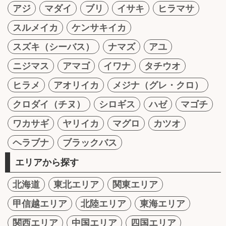
アジ
マダイ
ブリ
イサキ
ヒラマサ
スルメイカ
ケンサキイカ
スズキ（シーバス）
ナマズ
アユ
ニジマス
アマゴ
イワナ
タチウオ
ヒラメ
アオリイカ
メジナ（グレ・クロ）
クロダイ（チヌ）
シロギス
ハゼ
マゴチ
ワカサギ
ヤリイカ
マグロ
カツオ
ヘラブナ
ブラックバス
エリアから探す
北海道
東北エリア
関東エリア
甲信越エリア
北陸エリア
東海エリア
関西エリア
中国エリア
四国エリア