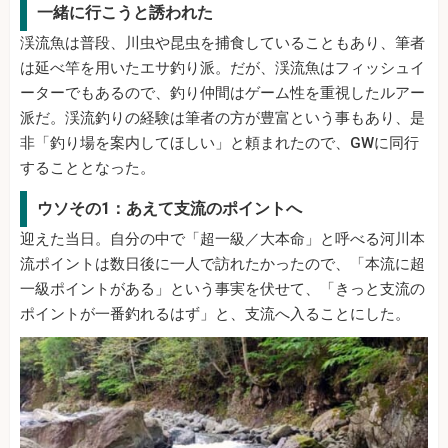
一緒に行こうと誘われた
渓流魚は普段、川虫や昆虫を捕食していることもあり、筆者
は延べ竿を用いたエサ釣り派。だが、渓流魚はフィッシュイ
ーターでもあるので、釣り仲間はゲーム性を重視したルアー
派だ。渓流釣りの経験は筆者の方が豊富という事もあり、是
非「釣り場を案内してほしい」と頼まれたので、GWに同行
することとなった。
ウソその1：あえて支流のポイントへ
迎えた当日。自分の中で「超一級／大本命」と呼べる河川本
流ポイントは数日後に一人で訪れたかったので、「本流に超
一級ポイントがある」という事実を伏せて、「きっと支流の
ポイントが一番釣れるはず」と、支流へ入ることにした。