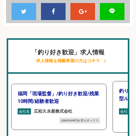
「釣り好き歓迎」求人情報
求人情報を掲載希望の方はコチラ
釣り好
福岡「現場監督」/釣り好き歓迎/残業
型ルー
10時間/経験者歓迎
広松久水産株式会社
会社名
会社名
sponsored by 求人ボックス