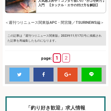
人気急上昇中！コブダイ狙いの『かぶせ釣り』
入門 【タックル・エサの付け方を解説】
＜週刊つりニュース関東版APC・間宮隆／TSURINEWS編＞
この記事は『週刊つりニュース関東版』2023年11月17日号に掲載され
た記事を再編集したものになります。
1
2
page:
「釣り好き歓迎」求人情報