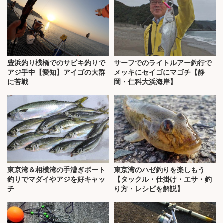
豊浜釣り桟橋でのサビキ釣りで
サーフでのライトルアー釣行で
アジ手中【愛知】アイゴの大群
メッキにセイゴにマゴチ【静
に苦戦
岡・仁科大浜海岸】
東京湾＆相模湾の手漕ぎボート
東京湾のハゼ釣りを楽しもう
釣りでマダイやアジを好キャッ
【タックル・仕掛け・エサ・釣
チ
り方・レシピを解説】