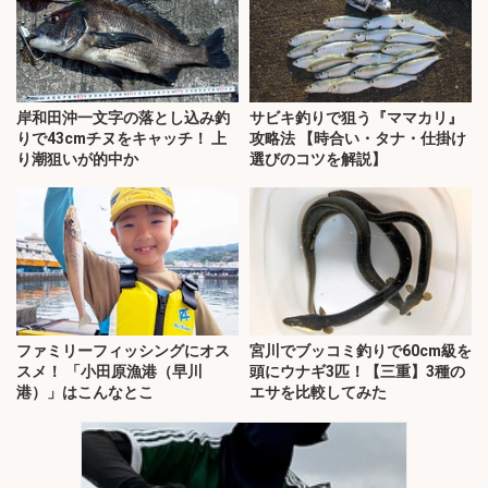
岸和田沖一文字の落とし込み釣
サビキ釣りで狙う『ママカリ』
りで43cmチヌをキャッチ！ 上
攻略法 【時合い・タナ・仕掛け
り潮狙いが的中か
選びのコツを解説】
ファミリーフィッシングにオス
宮川でブッコミ釣りで60cm級を
スメ！ 「小田原漁港（早川
頭にウナギ3匹！【三重】3種の
港）」はこんなとこ
エサを比較してみた