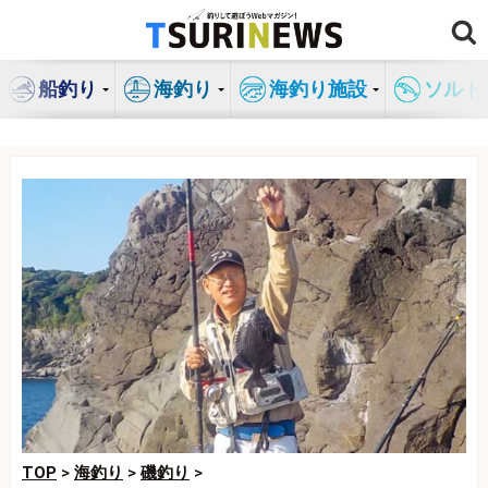
コ
ン
テ
船釣り
海釣り
海釣り施設
ソルト
ン
ツ
へ
ス
キ
ッ
プ
TOP
>
海釣り
>
磯釣り
>