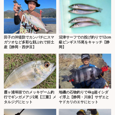
田子の沖堤防でカンパチにスマ
沼津サーフでの投げ釣りで12cm
ガツオなど多彩な顔ぶれで好土
級ピンギス15尾をキャッチ【静
産【静岡・西伊豆】
岡】
霞ヶ浦埠頭でのメッキゲーム釣
地磯の石物釣りで4kg超イシダ
行でギンガメアジ2尾【三重】メ
イ浮上【静岡・川奈】サザエと
タルジグにヒット
ヤドカリのエサにヒット