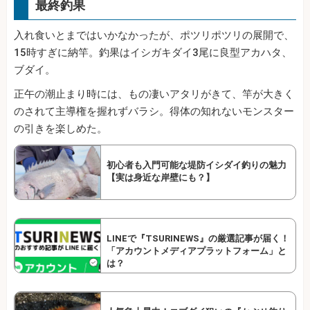
最終釣果
入れ食いとまではいかなかったが、ポツリポツリの展開で、
15時すぎに納竿。釣果はイシガキダイ3尾に良型アカハタ、
ブダイ。
正午の潮止まり時には、もの凄いアタリがきて、竿が大きく
のされて主導権を握れずバラシ。得体の知れないモンスター
の引きを楽しめた。
初心者も入門可能な堤防イシダイ釣りの魅力
【実は身近な岸壁にも？】
LINEで『TSURINEWS』の厳選記事が届く！
「アカウントメディアプラットフォーム」と
は？