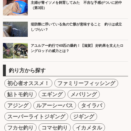
主婦が青イソメを飼育してみた 不吉な予感がついに的中
（第3回）
堤防際に浮いている魚の亡骸が意味すること 釣りは成立
しづらい？
アユルアー釣行で40匹の爆釣！【滋賀】 好釣果を支えたロ
ングロッドの威力とは？
釣り方から探す
初心者オススメ！
ファミリーフィッシング
鮎トモ釣り
エギング
メバリング
アジング
ルアーシーバス
タイラバ
スーパーライトジギング
ジギング
フカセ釣り
コマセ釣り
イカメタル