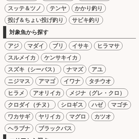
スッテ＆ツノ
テンヤ
かかり釣り
投げ＆ちょい投げ釣り
サビキ釣り
対象魚から探す
アジ
マダイ
ブリ
イサキ
ヒラマサ
スルメイカ
ケンサキイカ
スズキ（シーバス）
ナマズ
アユ
ニジマス
アマゴ
イワナ
タチウオ
ヒラメ
アオリイカ
メジナ（グレ・クロ）
クロダイ（チヌ）
シロギス
ハゼ
マゴチ
ワカサギ
ヤリイカ
マグロ
カツオ
ヘラブナ
ブラックバス