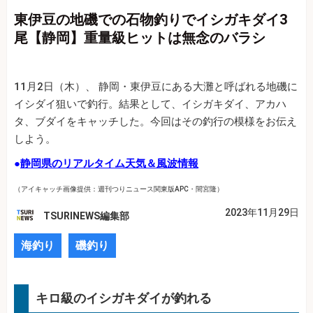
東伊豆の地磯での石物釣りでイシガキダイ3
尾【静岡】重量級ヒットは無念のバラシ
11月2日（木）、 静岡・東伊豆にある大灘と呼ばれる地磯に
イシダイ狙いで釣行。結果として、イシガキダイ、アカハ
タ、ブダイをキャッチした。今回はその釣行の模様をお伝え
しよう。
●
静岡県のリアルタイム天気＆風波情報
（アイキャッチ画像提供：週刊つりニュース関東版APC・間宮隆）
2023年11月29日
TSURINEWS編集部
海釣り
磯釣り
キロ級のイシガキダイが釣れる