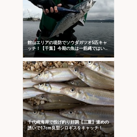
館山エリアの堤防でソウダガツオ5匹キャ
ッチ！【千葉】今期の魚は一筋縄ではいか
ない？
千代崎海岸で投げ釣り好調【三重】速めの
誘いで17cm良型シロギスをキャッチ！