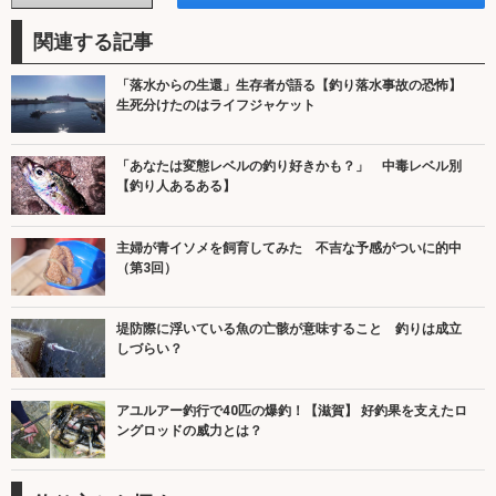
関連する記事
「落水からの生還」生存者が語る【釣り落水事故の恐怖】
生死分けたのはライフジャケット
「あなたは変態レベルの釣り好きかも？」 中毒レベル別
【釣り人あるある】
主婦が青イソメを飼育してみた 不吉な予感がついに的中
（第3回）
堤防際に浮いている魚の亡骸が意味すること 釣りは成立
しづらい？
アユルアー釣行で40匹の爆釣！【滋賀】 好釣果を支えたロ
ングロッドの威力とは？