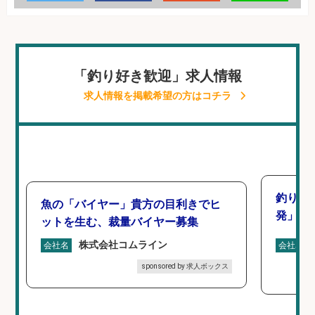
「釣り好き歓迎」求人情報
求人情報を掲載希望の方はコチラ
釣り好
魚の「バイヤー」貴方の目利きでヒ
発」/D
ットを生む、裁量バイヤー募集
株式会社コムライン
会社名
会社名
sponsored by 求人ボックス