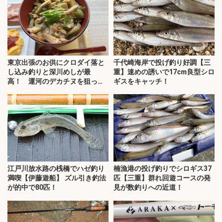
東京出張のお供にクロダイ落と
千代崎海岸で投げ釣り好調【三
し込み釣りと深川めしが最
重】速めの誘いで17cm良型シロ
高！ 運河のデカチヌを狙って
ギスをキャッチ！
みた
江戸川放水路の桟橋でハゼ釣り
楠漁港の投げ釣りでシロギス37
満喫【伊藤遊船】 ズル引き釣法
匹【三重】群れ回遊コースの発
が的中で80匹！
見が数釣りへの近道！