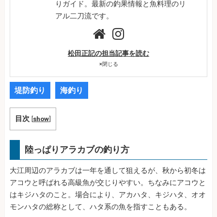
りガイド。最新の釣果情報と魚料理のリ
アル二刀流です。
松田正記の担当記事を読む
×
閉じる
堤防釣り
海釣り
目次
[
show
]
陸っぱりアラカブの釣り方
大江周辺のアラカブは一年を通して狙えるが、秋から初冬は
アコウと呼ばれる高級魚が交じりやすい。ちなみにアコウと
はキジハタのこと。場合により、アカハタ、キジハタ、オオ
モンハタの総称として、ハタ系の魚を指すこともある。