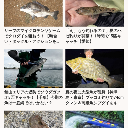
サーフのマイクロテンヤゲーム
「え、もう釣れるの？」夏のハ
でクロダイを狙おう！ 【時合
ゼ釣りが開幕！ 1時間で15匹キ
い・タックル・アクションを解
ャッチ【愛知】
説】
館山エリアの堤防でソウダガツ
夏の夜に大型魚が乱舞【神津
オ5匹キャッチ！【千葉】今期の
島・東京】ブッコミ釣りで74cm
魚は一筋縄ではいかない？
タマン＆高級魚シブダイをキャ
ッチ！