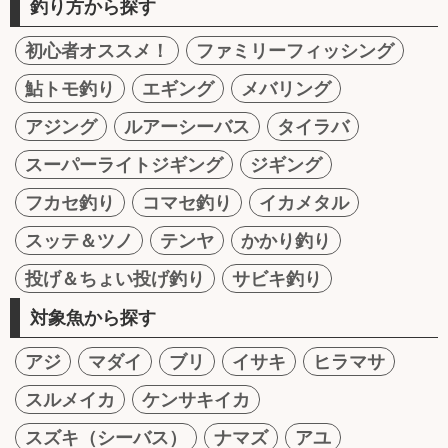
釣り方から探す
初心者オススメ！
ファミリーフィッシング
鮎トモ釣り
エギング
メバリング
アジング
ルアーシーバス
タイラバ
スーパーライトジギング
ジギング
フカセ釣り
コマセ釣り
イカメタル
スッテ＆ツノ
テンヤ
かかり釣り
投げ＆ちょい投げ釣り
サビキ釣り
対象魚から探す
アジ
マダイ
ブリ
イサキ
ヒラマサ
スルメイカ
ケンサキイカ
スズキ（シーバス）
ナマズ
アユ