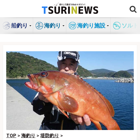
コ
ン
テ
船釣り
海釣り
海釣り施設
ソルト
ン
ツ
へ
ス
キ
ッ
プ
TOP
>
海釣り
>
堤防釣り
>