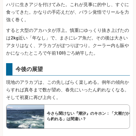
ハリに生きアジを付けてみた。これが見事に的中し、すぐに
食ってきた。かなりの手応えだが、バラシ覚悟でリールを力
強く巻く。
すると大型のアカハタが浮上。慎重にゆっくり抜き上げたの
は2kg近い「年なし」で、まさにレア魚だ。その後は大きい
アタリはなく、アラカブがぽつりぽつり。クーラー内も賑や
かになったところで午前10時ごろ納竿した。
今後の展望
現地のアラカブは、この先しばらく楽しめる。例年の傾向か
らすれば真冬まで数が望め、春先にいったん釣れなくなる。
そして初夏に再び上向く。
今さら聞けない『潮汐』のキホン：「大潮だか
ら釣れる」は間違い？