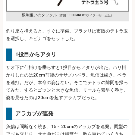
根魚狙いのタックル
（作図：TSURINEWSライター松田正記）
釣り座を構えると、すぐに準備。ブラクリは市販のテトラ玉
を選択し、キビナゴをセットした。
1投目からアタリ
サオ下に仕掛けを垂らすと1投目からアタリが出た。ハリ掛
かりしたのは20cm前後のササノハベラ。魚信は続き、ベラ
を連打。だが、本命の姿はない。そこでテトラの隙間を探っ
てみた。するとゴツンと大きな魚信。リールを素早く巻き、
姿を見せたのは20cmを超すアラカブだった。
アラカブが連発
魚信は間断なく続き、15～20cmのアラカブを連発。同型の
アジも交じり、サオ曲がりは頻繁だ。数を重ねていくうち