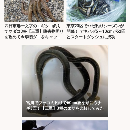
四日市港一文字のエギタコ釣り
東京23区でハゼ釣りシーズンが
でマダコ3杯【三重】障害物周り
開幕！ デキハゼ5～10cmが52匹
を攻めて今季初ダコをキャッ
とスタートダッシュに成功
チ！
宮川でブッコミ釣りで60cm級を頭にウナ
ギ3匹！【三重】3種のエサを比較してみた