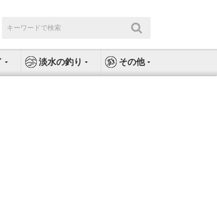
検
検
索:
索
イ
淡水の釣り
その他