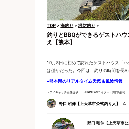
TOP
>
海釣り
>
堤防釣り
>
釣りとBBQができるゲストハウ
え【熊本】
10月8日に初めて訪れたゲストハウス「
は僅かだった。今回は、釣りの時間を長め
●
熊本県のリアルタイム天気＆風波情報
（アイキャッチ画像提供：TSURINEWSライター・野口昭伸）
野口 昭伸【上天草市公式釣り人】
野口 昭伸【上天草市