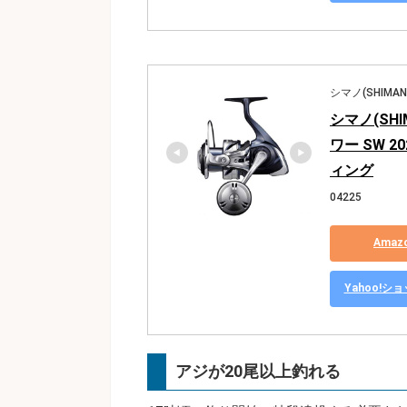
シマノ(SHIMAN
シマノ(SH
ワー SW 
ィング
04225
Ama
Yahoo!
アジが20尾以上釣れる