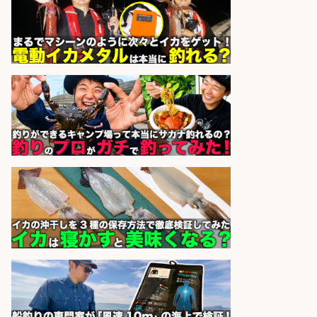
辺でお魚のカットや商品の陳列スタ
ッフ/未経験歓迎×残業少なめ×車通
勤OK/鹿児島県/志布志市
株式会社ホットスタッフ鹿児島
会社名
sponsored by 求人ボックス
営業事務/「大津市」「時給1,300
円」小野駅から徒歩6分/釣り具メー
カーの物流事務・営業アシスタン
ト/土日祝休み×大型連休あり×残業
なし/滋賀県/大津市
株式会社ホットスタッフ滋賀
会社名
sponsored by 求人ボックス
精肉・青果・鮮魚販売/「志布志
市」「時給1,150円〜」志布志市内
でお魚のカットや商品の陳列スタッ