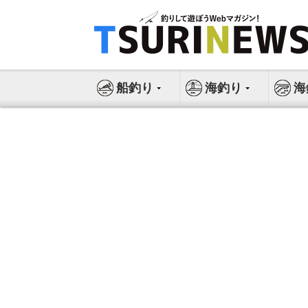
コ
ン
テ
ン
ツ
船釣り
海釣り
海
へ
ス
キ
ッ
プ