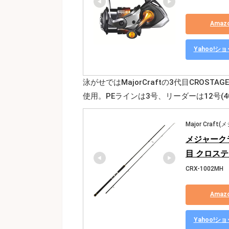
Ama
Yahoo!
泳がせではMajorCraftの3代目CROSTA
使用。PEラインは3号、リーダーは12号(4
Major Craf
メジャーク
目 クロステー
CRX-1002MH
Ama
Yahoo!