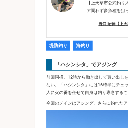
【上天草市公式釣り
ア問わず多魚種を狙
野口 昭伸【上
堤防釣り
海釣り
「ハシンシタ」でアジング
前回同様、12時から動き出して買い出し
ない。「ハシンシタ」には16時半にチェッ
人に火の番を任せて自身は釣り専念するこ
今回のメインはアジング。さらに釣れたア