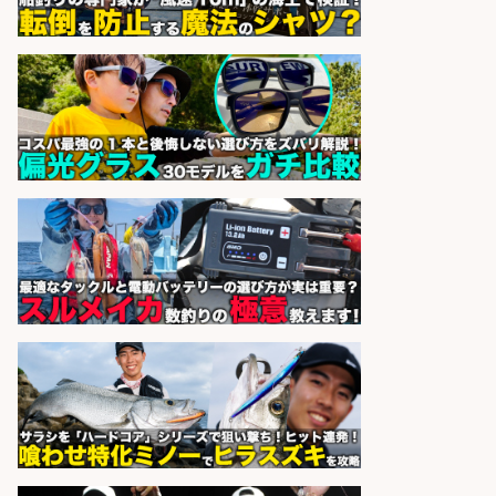
フ/車通勤OK×時間選べる×未経験歓
迎/鹿児島県/志布志市
株式会社ホットスタッフ鹿児島
会社名
sponsored by 求人ボックス
和食, 日本料理・懐石料理/店長・店
長候補/ライブ感が満載!魚の価値を
上げ、食とエンタメで地域を元気に!
店長候補募集
魚と肴 いとおかし 魚と肴 いとお
会社名
かし
sponsored by 求人ボックス
製造「組立・加工」/釣り具部品の
製造企業にてNC旋盤加工機の操作
日勤寮完備