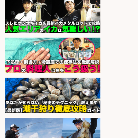
フジアルテ株式会社
会社名
sponsored by 求人ボックス
日払いOKで即日収入/品出し/釣り具
のピッキング 梱包STAFF/大阪府/岸
和田市
株式会社アドミック
会社名
sponsored by 求人ボックス
さらに求人情報を見る