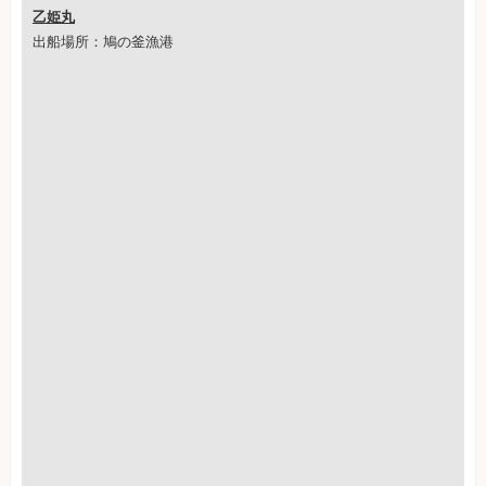
乙姫丸
出船場所：鳩の釜漁港