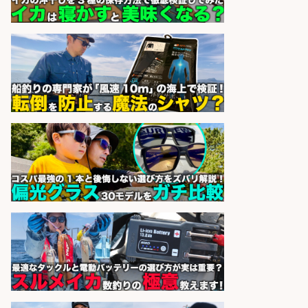
株式会社ホットスタッフ滋賀
会社名
sponsored by 求人ボックス
営業事務/「大津市」「時給1,300
円」小野駅から徒歩6分/釣り具メー
カーの物流事務・営業アシスタン
ト/土日祝休み×大型連休あり×残業
なし/滋賀県/大津市
株式会社ホットスタッフ滋賀
会社名
sponsored by 求人ボックス
精肉・青果・鮮魚販売/「志布志
市」「時給1,150円〜」志布志市で
お魚のカットや商品の陳列業務/時
間選べる×未経験歓迎×残業少なめ/
鹿児島県/志布志市