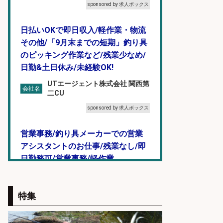
sponsored by 求人ボックス
日払いOKで即日収入/軽作業・物流
その他/「9月末までの短期」釣り具
のピッキング作業など/残業少なめ/
日勤&土日休み/未経験OK!
UTエージェント株式会社 関西第
会社名
二CU
sponsored by 求人ボックス
営業事務/釣り具メーカーでの営業
アシスタントのお仕事/残業なし/即
日勤務可/営業事務/軽作業
株式会社パソナ
会社名
sponsored by 求人ボックス
特集
福岡「現場監督」/釣り好き歓迎/残