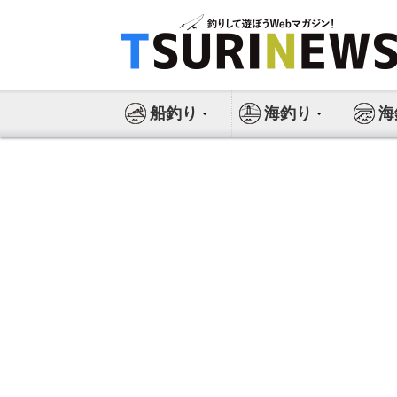
コ
ン
テ
ン
ツ
船釣り
海釣り
海
へ
ス
キ
ッ
プ