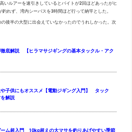
高いルアーを速引きしているとバイトが2回ほどあったがヒ
が釣れず、湾内シーバスを3時間ほど行って納竿とした。
ものの後半の大型に出会えていなかったのでうれしかった。次
が徹底解説 【ヒラマサジギングの基本タックル・アク
性や子供にもオススメ【電動ジギング入門】 タック
方を解説
ーム超入門 10kg超えの大マサを釣りあげやすい季節