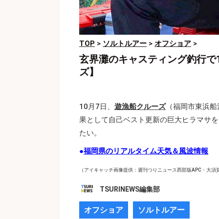
TOP
>
ソルトルアー
>
オフショア
>
玄界灘のキャスティング釣行で1
ズ】
10月7日、
遊漁船クルーズ
（福岡市東浜船
果として自己ベスト更新の巨大ヒラマサを
たい。
●
福岡県のリアルタイム天気＆風波情報
（アイキャッチ画像提供：週刊つりニュース西部版APC・大須
TSURINEWS編集部
オフショア
ソルトルアー