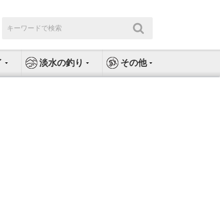
検
検
索:
索
イ
淡水の釣り
その他