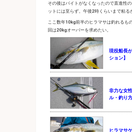
その後はバイトがなくなったので直進性の
ットには至らず。午後2時くらいまで粘る
ここ数年10kg前半のヒラマサは釣れる
回は20kgオーバーを求めたい。
現役船長
ション】
非力な女
ル・釣り
ヒラマサゲ