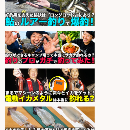
業10時間/経験者歓迎
広松久水産株式会社
会社名
sponsored by 求人ボックス
精肉・青果・鮮魚販売/「志布志
市」お魚のカットや商品の陳列スタ
ッフ/志布志市/「時給1,150円〜」/
未経験歓迎×残業少なめ×車通勤OK/
鹿児島県
株式会社ホットスタッフ鹿児島
会社名
sponsored by 求人ボックス
営業事務/「大津市」「時給1,300
円」小野駅徒歩6分/釣り具メーカー
の物流事務・営業アシスタント/土
日祝休み×大型連休あり×残業なし/
滋賀県/大津市