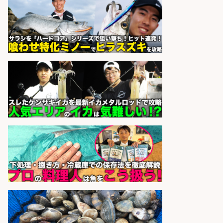
株式会社ホットスタッフ鹿児島
会社名
sponsored by 求人ボックス
営業事務/「大津市」釣り具メーカ
ーの物流事務・営業アシスタント/
小野駅徒歩6分/「時給1,300円」/大
型連休あり×残業なし×土日祝休み/
滋賀県
株式会社ホットスタッフ滋賀
会社名
sponsored by 求人ボックス
さらに求人情報を見る