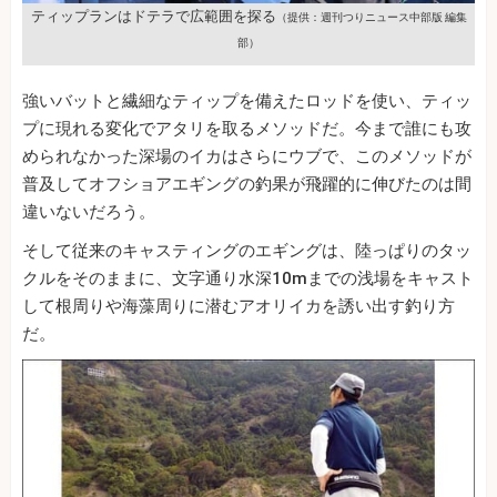
ティップランはドテラで広範囲を探る
（提供：週刊つりニュース中部版 編集
部）
強いバットと繊細なティップを備えたロッドを使い、ティッ
プに現れる変化でアタリを取るメソッドだ。今まで誰にも攻
められなかった深場のイカはさらにウブで、このメソッドが
普及してオフショアエギングの釣果が飛躍的に伸びたのは間
違いないだろう。
そして従来のキャスティングのエギングは、陸っぱりのタッ
クルをそのままに、文字通り水深10mまでの浅場をキャスト
して根周りや海藻周りに潜むアオリイカを誘い出す釣り方
だ。