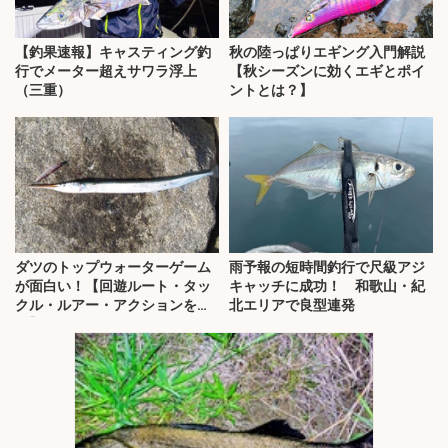
【釣果速報】キャスティング釣
秋の陸っぱりエギング入門解説
行でメーター超えサワラ浮上
【秋シーズンに効くエギとポイ
（三重）
ントとは？】
ダツのトップウォーターゲーム
雨予報の短時間釣行で尺級アジ
が面白い！【回遊ルート・タッ
キャッチに成功！ 和歌山・紀
クル・ルアー・アクションを解
北エリアで良型連発
説】