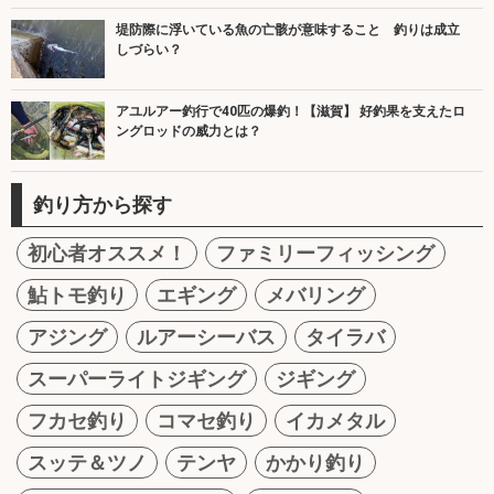
堤防際に浮いている魚の亡骸が意味すること 釣りは成立
しづらい？
アユルアー釣行で40匹の爆釣！【滋賀】 好釣果を支えたロ
ングロッドの威力とは？
釣り方から探す
初心者オススメ！
ファミリーフィッシング
鮎トモ釣り
エギング
メバリング
アジング
ルアーシーバス
タイラバ
スーパーライトジギング
ジギング
フカセ釣り
コマセ釣り
イカメタル
スッテ＆ツノ
テンヤ
かかり釣り