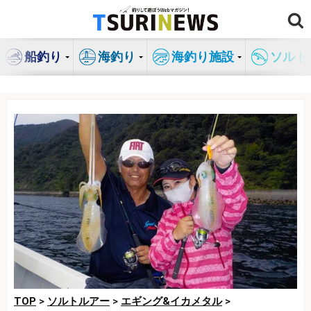
コ
ン
テ
船釣り
海釣り
海釣り施設
ソルト
ン
ツ
へ
ス
キ
ッ
プ
TOP
>
ソルトルアー
>
エギング&イカメタル
>