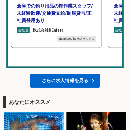
倉庫での釣り用品の軽作業スタッフ/
倉庫で
未経験歓迎/交通費支給/制服貸与/正
未経験
社員登用あり
社員登
株式会社REnista
会社名
会社名
sponsored by 求人ボックス
さらに求人情報を見る
あなたにオススメ