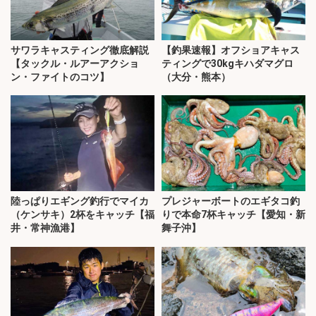
サワラキャスティング徹底解説
【釣果速報】オフショアキャス
【タックル・ルアーアクショ
ティングで30kgキハダマグロ
ン・ファイトのコツ】
（大分・熊本）
陸っぱりエギング釣行でマイカ
プレジャーボートのエギタコ釣
（ケンサキ）2杯をキャッチ【福
りで本命7杯キャッチ【愛知・新
井・常神漁港】
舞子沖】