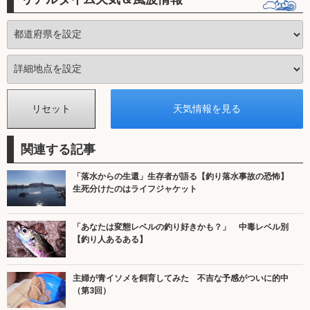
関連する記事
「落水からの生還」生存者が語る【釣り落水事故の恐怖】
生死分けたのはライフジャケット
「あなたは変態レベルの釣り好きかも？」 中毒レベル別
【釣り人あるある】
主婦が青イソメを飼育してみた 不吉な予感がついに的中
（第3回）