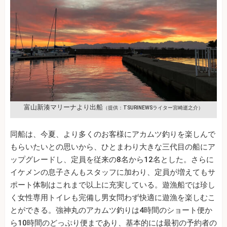
富山新湊マリーナより出船
（提供：TSURINEWSライター宮崎逝之介）
同船は、今夏、より多くのお客様にアカムツ釣りを楽しんで
もらいたいとの思いから、ひとまわり大きな三代目の船にア
ップグレードし、定員を従来の8名から12名とした。さらに
イケメンの息子さんもスタッフに加わり、定員が増えてもサ
ポート体制はこれまで以上に充実している。遊漁船では珍し
く女性専用トイレも完備し男女問わず快適に遊漁を楽しむこ
とができる。強神丸のアカムツ釣りは4時間のショート便か
ら10時間のどっぷり便まであり、基本的には最初の予約者の