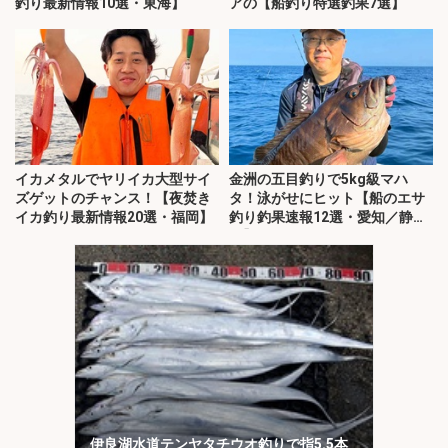
釣り最新情報10選・東海】
アの【船釣り特選釣果7選】
イカメタルでヤリイカ大型サイ
金洲の五目釣りで5kg級マハ
ズゲットのチャンス！【夜焚き
タ！泳がせにヒット【船のエサ
イカ釣り最新情報20選・福岡】
釣り釣果速報12選・愛知／静
岡】
伊良湖水道テンヤタチウオ釣りで指5.5本