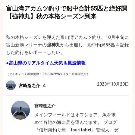
富山湾アカムツ釣りで船中合計55匹と絶好調
【強神丸】秋の本格シーズン到来
秋の本格シーズンを迎えた富山湾アカムツ釣り。10月中旬に
富山新湊マリーナの
強神丸
から出船し、船中釣果55匹を記録
した釣行をレポートしたい。
●
富山県のリアルタイム天気＆風波情報
（アイキャッチ画像提供：TSURINEWSライター宮崎逝之介）
2023年10月23日
宮崎逝之介
宮崎逝之介
メインフィールドはオフショア。魚を求
めて各地の海に足を運んでます。 ブログ
『信州海釣り班 tsuritabel』管理人。ぜ