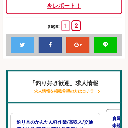
をレポート！
1
2
page:
「釣り好き歓迎」求人情報
求人情報を掲載希望の方はコチラ
倉庫で
釣り具のかんたん軽作業/高収入/交通
未経験