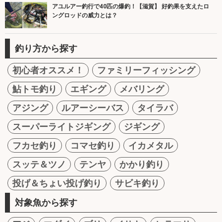
アユルアー釣行で40匹の爆釣！【滋賀】 好釣果を支えたロ
ングロッドの威力とは？
釣り方から探す
初心者オススメ！
ファミリーフィッシング
鮎トモ釣り
エギング
メバリング
アジング
ルアーシーバス
タイラバ
スーパーライトジギング
ジギング
フカセ釣り
コマセ釣り
イカメタル
スッテ＆ツノ
テンヤ
かかり釣り
投げ＆ちょい投げ釣り
サビキ釣り
対象魚から探す