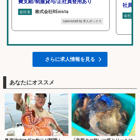
費支給/制服貸与/正社員登用あり
社員登
株式会社REnista
会社名
会社名
sponsored by 求人ボックス
さらに求人情報を見る
あなたにオススメ