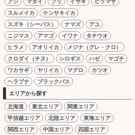
アジ
マダイ
ブリ
イサキ
ヒラマサ
スルメイカ
ケンサキイカ
スズキ（シーバス）
ナマズ
アユ
ニジマス
アマゴ
イワナ
タチウオ
ヒラメ
アオリイカ
メジナ（グレ・クロ）
クロダイ（チヌ）
シロギス
ハゼ
マゴチ
ワカサギ
ヤリイカ
マグロ
カツオ
ヘラブナ
ブラックバス
エリアから探す
北海道
東北エリア
関東エリア
甲信越エリア
北陸エリア
東海エリア
関西エリア
中国エリア
四国エリア