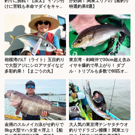
釣りに挑戦！【加太】 イワシ付
が好調！ 関東エリアの【船釣り
けに苦戦も本命マダイをキャッ
特選釣果8選】
チ！
相模湾のLT（ライト）五目釣り
東京湾・剣崎沖で30cm超え含み
で大型アジにシロアマダイなど
イサキ爆釣で早上がり！ ダブ
多彩釣果！【まごうの丸】
ル・トリプルも多数で80匹オー
バー
金洲のスルメイカ泳がせ釣りで
大人気の東京湾テンヤタチウオ
8kg大型マハタ堂々浮上！【船
釣りでドラゴン捕獲！ 関東エリ