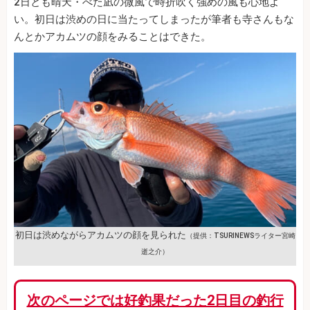
2日とも晴天・べた凪の微風で時折吹く強めの風も心地よ
い。初日は渋めの日に当たってしまったが筆者も寺さんもな
んとかアカムツの顔をみることはできた。
初日は渋めながらアカムツの顔を見られた
（提供：TSURINEWSライター宮崎
逝之介）
次のページでは好釣果だった2日目の釣行