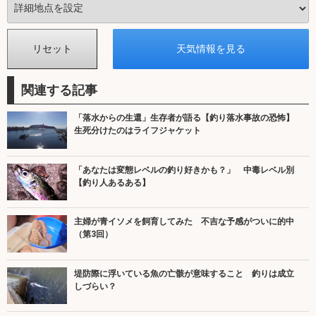
関連する記事
「落水からの生還」生存者が語る【釣り落水事故の恐怖】
生死分けたのはライフジャケット
「あなたは変態レベルの釣り好きかも？」 中毒レベル別
【釣り人あるある】
主婦が青イソメを飼育してみた 不吉な予感がついに的中
（第3回）
堤防際に浮いている魚の亡骸が意味すること 釣りは成立
しづらい？