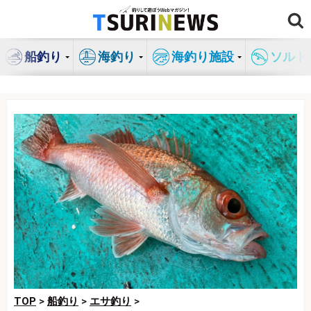
コ
ン
テ
船釣り
海釣り
海釣り施設
ソルト
ン
ツ
へ
ス
キ
ッ
プ
TOP
>
船釣り
>
エサ釣り
>