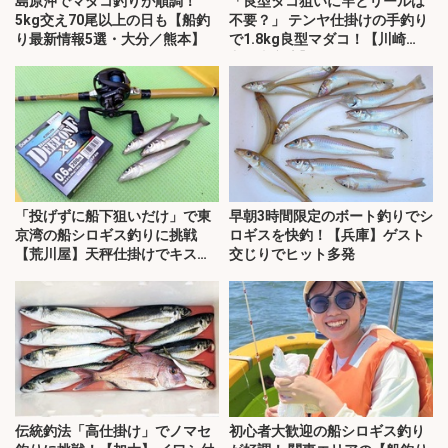
島原沖でマダコ釣りが順調！
「良型タコ狙いに竿とリールは
5kg交え70尾以上の日も【船釣
不要？」 テンヤ仕掛けの手釣り
り最新情報5選・大分／熊本】
で1.8kg良型マダコ！【川崎
丸・東京湾】
「投げずに船下狙いだけ」で東
早朝3時間限定のボート釣りでシ
京湾の船シロギス釣りに挑戦
ロギスを快釣！【兵庫】ゲスト
【荒川屋】天秤仕掛けでキス約
交じりでヒット多発
70匹！
伝統釣法「高仕掛け」でノマセ
初心者大歓迎の船シロギス釣り