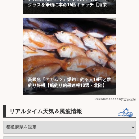
クラスを筆頭に本命16匹キャッチ【海栄
丸】
高級魚「アカムツ」爆釣！釣る人19匹と数
釣り好機【船釣り釣果速報10選・北陸】
Recommended by
リアルタイム天気＆風波情報