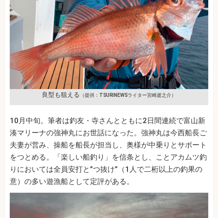
良型も狙える
（提供：TSURINEWSライター宮崎逝之介）
10月中旬。筆者は釣友・寺さんとともに2日間連続で富山新
湊マリーナの強神丸にお世話になった。強神丸は今西船長ご
夫妻が営み、操船を船長が担当し、奥様が中乗りとサポート
をつとめる。「楽しい船釣り」を信条とし、ことアカムツ釣
りにおいては全員安打と”つ抜け”（1人で二桁以上の釣果の
意）の多い遊漁船として定評がある。