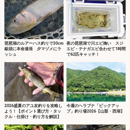
琵琶湖のルアーハス釣りで30cm
夜の琵琶湖で川エビ掬い スジ
級頭に本命連発 夕マヅメにラ
エビ・テナガエビ合わせて1時間
ッシュ
で62匹キャッチ！
2026盛夏のアユ友釣りを攻略し
今週のヘラブナ「ピックアッ
よう！【ポイント選び方・タッ
プ」釣り場2026【山梨・西湖】
クル・仕掛け・釣り方を解説】