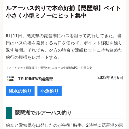
ルアーハス釣りで本命好捕【琵琶湖】ベイト
小さく小型ミノーにヒット集中
8月11日、滋賀県の琵琶湖にハスを狙って釣行してきた。当
日はハスの姿を発見するも口を使わず、ポイント移動を繰り
返す展開。それでも、夕方の時合で連続ヒットに持ち込めた
釣行の模様をレポートする。
（アイキャッチ画像提供：週刊つりニュース中部版APC・松田久史）
2023年9月6日
TSURINEWS編集部
淡水の釣り
小魚釣り
琵琶湖でルアーハス釣り
釣友と愛知県を出発したのが午後1時半。2時半に琵琶湖の東