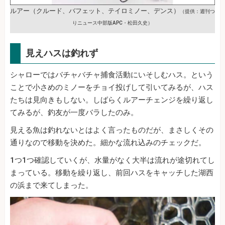
ルアー（クルード、バフェット、テイロミノー、デンス）
（提供：週刊つ
りニュース中部版APC・松田久史）
見えハスは釣れず
シャローではバチャバチャ捕食活動にいそしむハス。という
ことで小さめのミノーをチョイ投げして引いてみるが、ハス
たちは見向きもしない。しばらくルアーチェンジを繰り返し
てみるが、釣友が一度バラしたのみ。
見える魚は釣れないとはよく言ったものだが、まさしくその
通りなので移動を決めた。細かな流れ込みのチェックだ。
1つ1つ確認していくが、水量がなく大半は流れが途切れてし
まっている。移動を繰り返し、前回ハスをキャッチした湖西
の浜まで来てしまった。