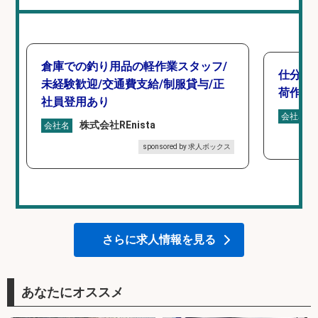
倉庫での釣り用品の軽作業スタッフ/
仕分け
未経験歓迎/交通費支給/制服貸与/正
荷作業
社員登用あり
会社名
株式会社REnista
会社名
sponsored by 求人ボックス
さらに求人情報を見る
あなたにオススメ