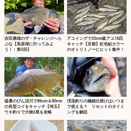
吉田康雄のザ・チャレンジへら
アユイングで20cm級アユ16匹
ぶな【高原湖に行ってみよ
キャッチ【京都】虹色鮎カラー
う！：第3回】
のオトリミノーにヒット集中！
猛暑のびん沼川で86cm＆80cm
渓流釣りの極細仕掛けはいつま
の良型コイをキャッチ【埼玉】
で使える？ リセットのタイミ
ウキ釣りで大物2尾を攻略
ングを解説