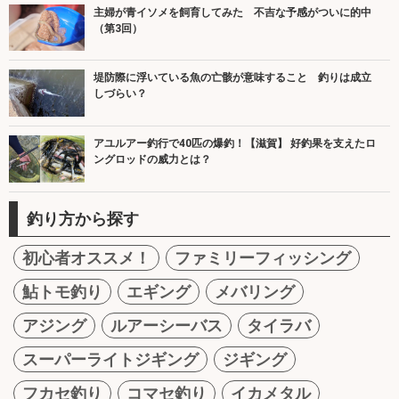
主婦が青イソメを飼育してみた 不吉な予感がついに的中
（第3回）
堤防際に浮いている魚の亡骸が意味すること 釣りは成立
しづらい？
アユルアー釣行で40匹の爆釣！【滋賀】 好釣果を支えたロ
ングロッドの威力とは？
釣り方から探す
初心者オススメ！
ファミリーフィッシング
鮎トモ釣り
エギング
メバリング
アジング
ルアーシーバス
タイラバ
スーパーライトジギング
ジギング
フカセ釣り
コマセ釣り
イカメタル