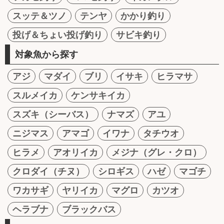
スッテ＆ツノ
テンヤ
かかり釣り
投げ＆ちょい投げ釣り
サビキ釣り
対象魚から探す
アジ
マダイ
ブリ
イサキ
ヒラマサ
スルメイカ
ケンサキイカ
スズキ（シーバス）
ナマズ
アユ
ニジマス
アマゴ
イワナ
タチウオ
ヒラメ
アオリイカ
メジナ（グレ・クロ）
クロダイ（チヌ）
シロギス
ハゼ
マゴチ
ワカサギ
ヤリイカ
マグロ
カツオ
ヘラブナ
ブラックバス