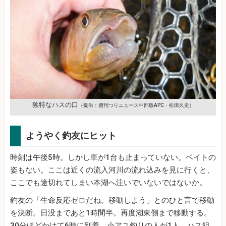
独特なハスの口
（提供：週刊つりニュース中部版APC・松田久史）
ようやく釣友にヒット
時刻は午後5時。しかし車が1台も止まっていない。ベイトの
姿もない。ここは近くの流入河川の流れ込みを見に行くと、
ここでも途切れてしまい本湖へ注いでいないではないか。
釣友の「生命反応ゼロだね。移動しよう」とのひと言で移動
を決断。日没まであと1時間半。再度湖東側まで移動する。
30分ほどかけて6時に到着。小アユ釣りの人が1人。ハス狙