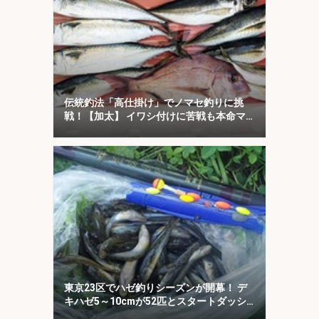
伝統釣法「高仕掛け」でノマセ釣りに挑
戦！【加太】 イワシ付けに苦戦も本命マ
ダイをキャッチ！
東京23区でハゼ釣りシーズンが開幕！ デ
キハゼ5～10cmが52匹とスタートダッシ
ュに成功