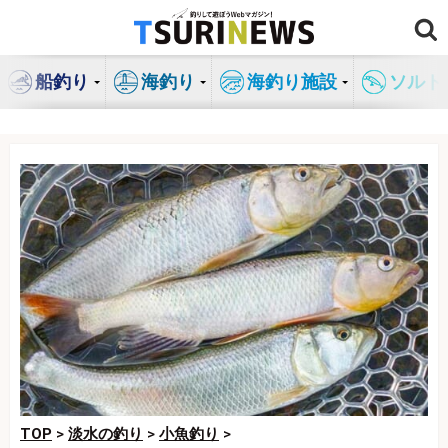
コ
ン
テ
船釣り
海釣り
海釣り施設
ソルト
ン
ツ
へ
ス
キ
ッ
プ
TOP
>
淡水の釣り
>
小魚釣り
>