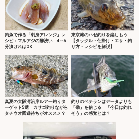
釣魚で作る「刺身アレンジ」レ
東京湾のハゼ釣りを楽しもう
シピ：マルアジの酢洗い 4～5
【タックル・仕掛け・エサ・釣
分漬ければOK
り方・レシピを解説】
真夏の大阪湾沿岸ルアー釣りタ
釣りのベテランはデータよりも
ーゲット5選 カサゴ釣りながら
「勘」を信じる 「今日は釣れ
タチウオ回遊待ちがオススメ？
そう」の感覚とは？