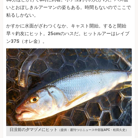
いとおぼしきルアーマンの姿もある。時間もないのでここで
粘るしかない。
かすかに水面がざわつくなか、キャスト開始。すると開始
早々釣友にヒット。25cmのハスだ。ヒットルアーはレイブ
ン37S（オレ金）。
日没前の夕マヅメにヒット
（提供：週刊つりニュース中部版APC・松田久史）