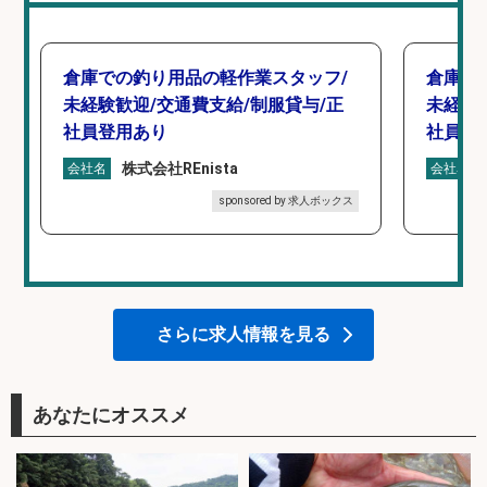
倉庫での釣り用品の軽作業スタッフ/
倉庫で
未経験歓迎/交通費支給/制服貸与/正
未経験
社員登用あり
社員登
株式会社REnista
会社名
会社名
sponsored by 求人ボックス
さらに求人情報を見る
あなたにオススメ