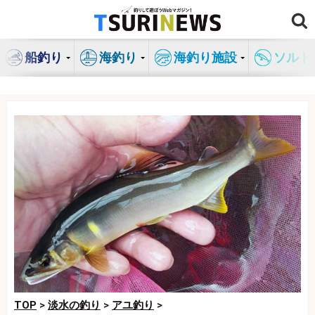
コ
ン
テ
船釣り
海釣り
海釣り施設
ソルト
ン
ツ
へ
ス
キ
ッ
プ
TOP
>
淡水の釣り
>
アユ釣り
>