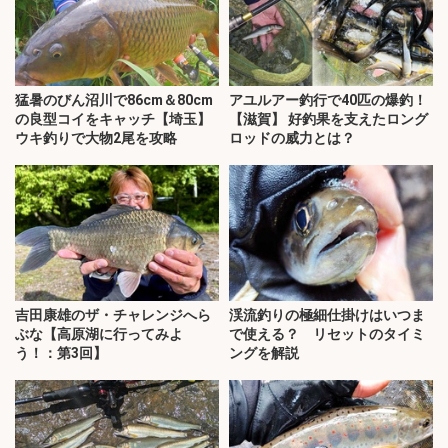
猛暑のびん沼川で86cm＆80cm
アユルアー釣行で40匹の爆釣！
の良型コイをキャッチ【埼玉】
【滋賀】 好釣果を支えたロング
ウキ釣りで大物2尾を攻略
ロッドの威力とは？
吉田康雄のザ・チャレンジへら
渓流釣りの極細仕掛けはいつま
ぶな【高原湖に行ってみよ
で使える？ リセットのタイミ
う！：第3回】
ングを解説