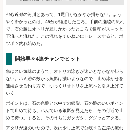
都心近郊の河川とあって、1尾目がなかなか掛らない。よう
やく掛かったのは、45分が経過したころ。手前の瀬脇の流れ
で、石の脇にオトリが差しかかったところで目印がス～ッと
下流へと流れた。この流れをていねいにトレースすると、ポ
ツポツ釣れ始めた。
開始早々4連チャンでヒット
魚はスレ気味のようで、オトリの泳ぎが速いとなかなか掛ら
ない。ハミ跡の数から魚影は濃いようなので、止め泳がせを
連続させる釣り方で、ゆっくりオトリを上流へと引き上げて
いく。
ポイントは、石の色艶と水中での銀影。石の艶のいいポイン
トで止めて待ち、ハんでいる銀影が見えたら、その付近で止
めて待つ。すると、そのうちにガタガタ、ググッとアタる。
アタリが遠のいたので、次は少し上流で分岐する左岸の流れ