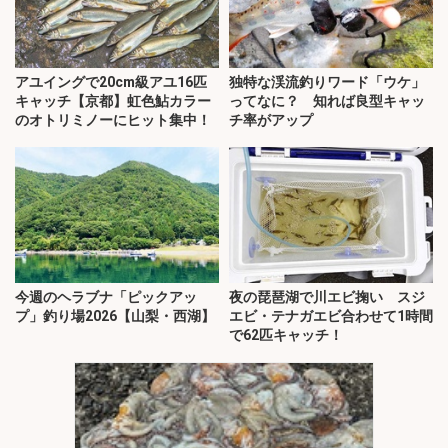
アユイングで20cm級アユ16匹
独特な渓流釣りワード「ウケ」
キャッチ【京都】虹色鮎カラー
ってなに？ 知れば良型キャッ
のオトリミノーにヒット集中！
チ率がアップ
今週のヘラブナ「ピックアッ
夜の琵琶湖で川エビ掬い スジ
プ」釣り場2026【山梨・西湖】
エビ・テナガエビ合わせて1時間
で62匹キャッチ！