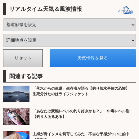
リアルタイム天気＆風波情報
関連する記事
「落水からの生還」生存者が語る【釣り落水事故の恐怖】
生死分けたのはライフジャケット
「あなたは変態レベルの釣り好きかも？」 中毒レベル別
【釣り人あるある】
主婦が青イソメを飼育してみた 不吉な予感がついに的中