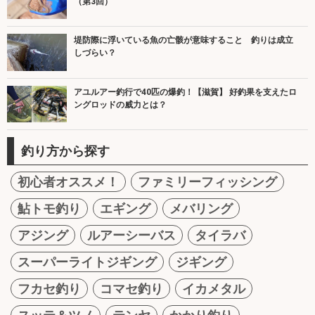
（第3回）
堤防際に浮いている魚の亡骸が意味すること 釣りは成立
しづらい？
アユルアー釣行で40匹の爆釣！【滋賀】 好釣果を支えたロ
ングロッドの威力とは？
釣り方から探す
初心者オススメ！
ファミリーフィッシング
鮎トモ釣り
エギング
メバリング
アジング
ルアーシーバス
タイラバ
スーパーライトジギング
ジギング
フカセ釣り
コマセ釣り
イカメタル