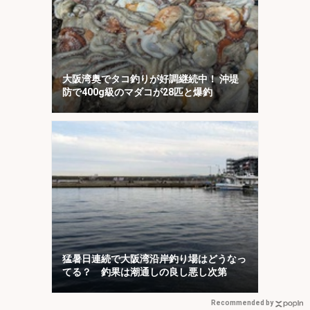
大阪湾奥でタコ釣りが好調継続中！ 沖堤
防で400g級のマダコが28匹と爆釣
猛暑日連続で大阪湾沿岸釣り場はどうなっ
てる？ 釣果は潮通しの良し悪し次第
Recommended by