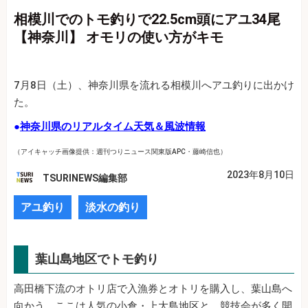
相模川でのトモ釣りで22.5cm頭にアユ34尾
【神奈川】 オモリの使い方がキモ
7月8日（土）、神奈川県を流れる相模川へアユ釣りに出かけ
た。
●
神奈川県のリアルタイム天気＆風波情報
（アイキャッチ画像提供：週刊つりニュース関東版APC・藤崎信也）
2023年8月10日
TSURINEWS編集部
アユ釣り
淡水の釣り
葉山島地区でトモ釣り
高田橋下流のオトリ店で入漁券とオトリを購入し、葉山島へ
向かう。ここは人気の小倉・上大島地区と、競技会が多く開