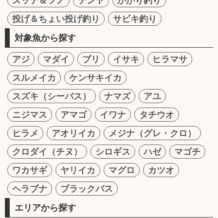
スッテ＆ツノ
テンヤ
かかり釣り
投げ＆ちょい投げ釣り
サビキ釣り
対象魚から探す
アジ
マダイ
ブリ
イサキ
ヒラマサ
スルメイカ
ケンサキイカ
スズキ（シーバス）
ナマズ
アユ
ニジマス
アマゴ
イワナ
タチウオ
ヒラメ
アオリイカ
メジナ（グレ・クロ）
クロダイ（チヌ）
シロギス
ハゼ
マゴチ
ワカサギ
ヤリイカ
マグロ
カツオ
ヘラブナ
ブラックバス
エリアから探す