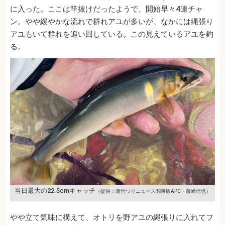
に入った。ここは竿抜けだったようで、開始早々4連チャ
ン。やや緩やかな流れで群れアユが多いが、なかには縄張り
アユもいて群れを追い回している。この見えているアユを釣
る。
当日最大の22.5cmキャッチ
（提供：週刊つりニュース関東版APC・藤崎信也）
やや立て気味に構えて、オトリを野アユの縄張りに入れてフ