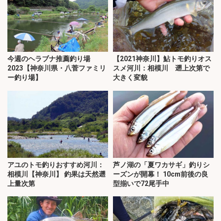
今週のヘラブナ推薦釣り場
【2021神奈川】鮎トモ釣りオス
2023【神奈川県・八菅ファミリ
スメ河川：相模川 遡上次第で
ー釣り場】
大きく変貌
アユのトモ釣りおすすめ河川：
芦ノ湖の「夏ワカサギ」釣りシ
相模川【神奈川】 釣果は天然遡
ーズンが開幕！ 10cm前後の良
上量次第
型揃いで72尾手中