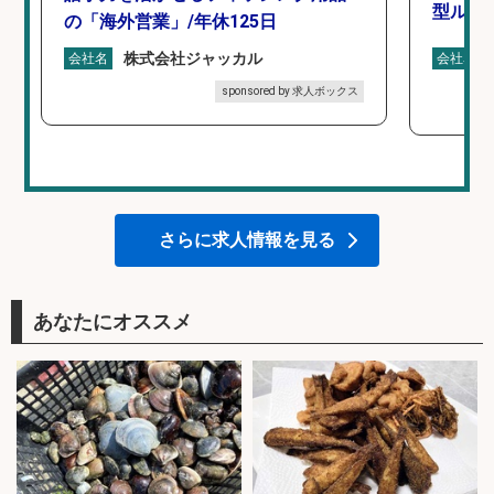
型ルー
の「海外営業」/年休125日
株式会社ジャッカル
会社名
会社名
sponsored by 求人ボックス
さらに求人情報を見る
あなたにオススメ