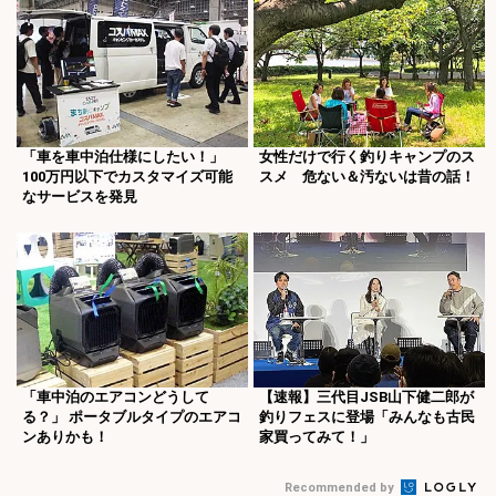
「車を車中泊仕様にしたい！」
女性だけで行く釣りキャンプのス
100万円以下でカスタマイズ可能
スメ 危ない＆汚ないは昔の話！
なサービスを発見
「車中泊のエアコンどうして
【速報】三代目JSB山下健二郎が
る？」 ポータブルタイプのエアコ
釣りフェスに登場「みんなも古民
ンありかも！
家買ってみて！」
Recommended by