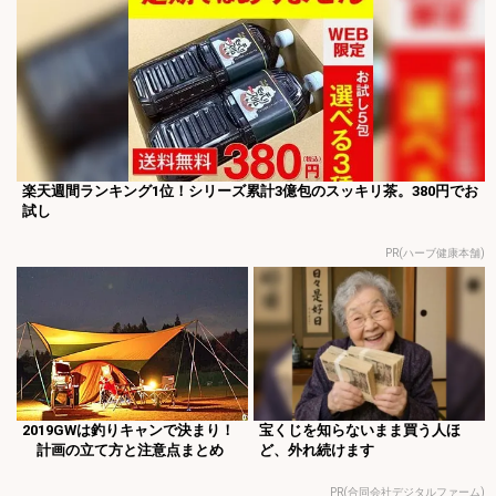
楽天週間ランキング1位！シリーズ累計3億包のスッキリ茶。380円でお
試し
PR(ハーブ健康本舗)
2019GWは釣りキャンで決まり！
宝くじを知らないまま買う人ほ
計画の立て方と注意点まとめ
ど、外れ続けます
PR(合同会社デジタルファーム)