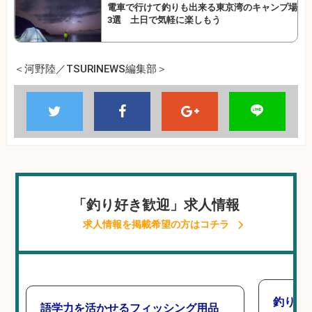
電車で行けて釣りも出来る東京湾のキャンプ場
3選 土日で気軽に楽しもう
＜河野陸／TSURINEWS編集部＞
「釣り好き歓迎」求人情報
求人情報を掲載希望の方はコチラ
釣り好
語学力を活かせるフィッシング用品