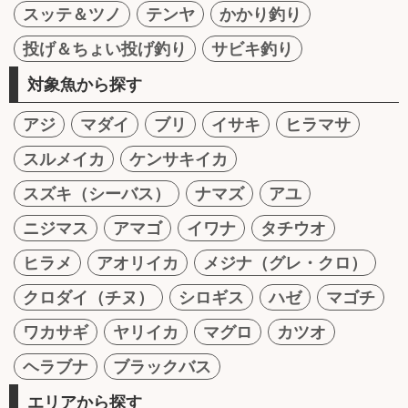
スッテ＆ツノ
テンヤ
かかり釣り
投げ＆ちょい投げ釣り
サビキ釣り
対象魚から探す
アジ
マダイ
ブリ
イサキ
ヒラマサ
スルメイカ
ケンサキイカ
スズキ（シーバス）
ナマズ
アユ
ニジマス
アマゴ
イワナ
タチウオ
ヒラメ
アオリイカ
メジナ（グレ・クロ）
クロダイ（チヌ）
シロギス
ハゼ
マゴチ
ワカサギ
ヤリイカ
マグロ
カツオ
ヘラブナ
ブラックバス
エリアから探す