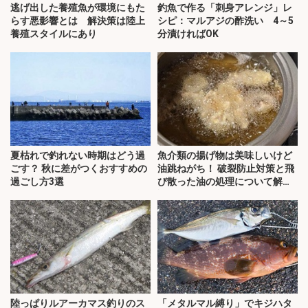
逃げ出した養殖魚が環境にもた
釣魚で作る「刺身アレンジ」レ
らす悪影響とは 解決策は陸上
シピ：マルアジの酢洗い 4～5
養殖スタイルにあり
分漬ければOK
夏枯れで釣れない時期はどう過
魚介類の揚げ物は美味しいけど
ごす？ 秋に差がつくおすすめの
油跳ねがち！ 破裂防止対策と飛
過ごし方3選
び散った油の処理について解
説！
陸っぱりルアーカマス釣りのス
「メタルマル縛り」でキジハタ