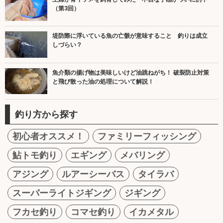
（第3回）
堤防際に浮いている魚の亡骸が意味すること 釣りは成立
しづらい？
魚介類の揚げ物は美味しいけど油跳ねがち！ 破裂防止対策
と飛び散った油の処理について解説！
釣り方から探す
初心者オススメ！
ファミリーフィッシング
鮎トモ釣り
エギング
メバリング
アジング
ルアーシーバス
タイラバ
スーパーライトジギング
ジギング
フカセ釣り
コマセ釣り
イカメタル