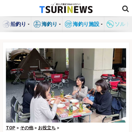
コ
ン
テ
船釣り
海釣り
海釣り施設
ソルト
ン
ツ
へ
ス
キ
ッ
プ
TOP
>
その他
>
お役立ち
>