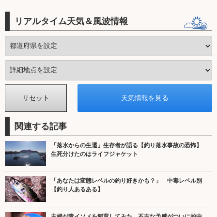
リアルタイム天気＆風波情報
関連する記事
「落水からの生還」生存者が語る【釣り落水事故の恐怖】
生死分けたのはライフジャケット
「あなたは変態レベルの釣り好きかも？」 中毒レベル別
【釣り人あるある】
主婦が青イソメを飼育してみた 不吉な予感がついに的中