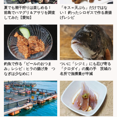
夏でも潮干狩りは楽しめる！
「キス＝天ぷら」だけではな
前島でハマグリ＆アサリを調査
い！ 釣ったシロギスで作る唐揚
してみた【愛知】
げレシピ
釣魚で作る「ビールのおつま
ついに「シジミ」にも忍び寄る
み」レシピ：ヒラの揚げ身 つ
「クロダイ」の魔の手 茨城の
なぎは少なめに！
名所で漁獲量が半減