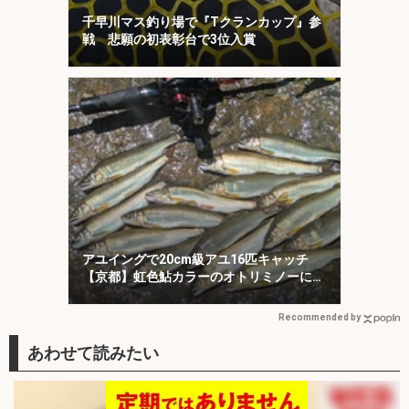
千早川マス釣り場で『Tクランカップ』参
戦 悲願の初表彰台で3位入賞
アユイングで20cm級アユ16匹キャッチ
【京都】虹色鮎カラーのオトリミノーにヒ
ット集中！
Recommended by