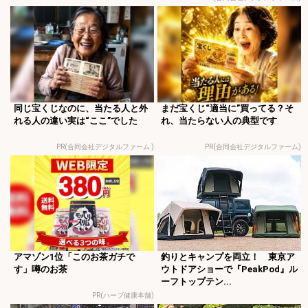
同じ宝くじなのに、当たる人と外
まだ宝くじ“適当に”買ってる？そ
れる人の違い実は“ここ”でした
れ、当たらない人の典型です
PR(合同会社デジタルファーム )
PR(合同会社デジタルファーム)
アマゾン1位「このお茶ガチで
釣りとキャンプを両立！ 東京ア
す」噂のお茶
ウトドアショーで『PeakPod』ル
ーフトップテン...
PR(ハーブ健康本舗)