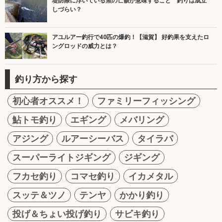
堤防際に浮いている魚の亡骸が意味すること 釣りは成立
しづらい？
アユルアー釣行で40匹の爆釣！【滋賀】 好釣果を支えたロ
ングロッドの威力とは？
釣り方から探す
初心者オススメ！
ファミリーフィッシング
鮎トモ釣り
エギング
メバリング
アジング
ルアーシーバス
タイラバ
スーパーライトジギング
ジギング
フカセ釣り
コマセ釣り
イカメタル
スッテ＆ツノ
テンヤ
かかり釣り
投げ＆ちょい投げ釣り
サビキ釣り