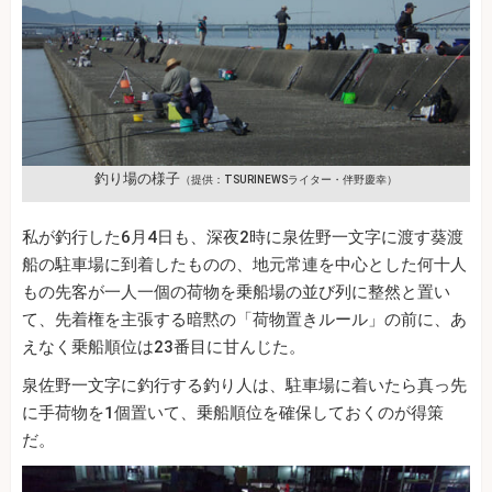
釣り場の様子
（提供：TSURINEWSライター・伴野慶幸）
私が釣行した6月4日も、深夜2時に泉佐野一文字に渡す葵渡
船の駐車場に到着したものの、地元常連を中心とした何十人
もの先客が一人一個の荷物を乗船場の並び列に整然と置い
て、先着権を主張する暗黙の「荷物置きルール」の前に、あ
えなく乗船順位は23番目に甘んじた。
泉佐野一文字に釣行する釣り人は、駐車場に着いたら真っ先
に手荷物を1個置いて、乗船順位を確保しておくのが得策
だ。