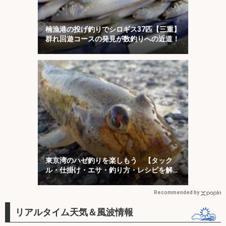
楠漁港の投げ釣りでシロギス37匹【三重】
群れ回遊コースの発見が数釣りへの近道！
東京湾のハゼ釣りを楽しもう 【タック
ル・仕掛け・エサ・釣り方・レシピを解
説】
Recommended by
リアルタイム天気＆風波情報