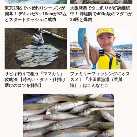
東京23区でハゼ釣りシーズンが
大阪湾奥でタコ釣りが好調継続
開幕！ デキハゼ5～10cmが52匹
中！ 沖堤防で400g級のマダコが
とスタートダッシュに成功
28匹と爆釣
サビキ釣りで狙う『ママカリ』
ファミリーフィッシングにオス
攻略法 【時合い・タナ・仕掛け
スメ！ 「小田原漁港（早川
選びのコツを解説】
港）」はこんなとこ