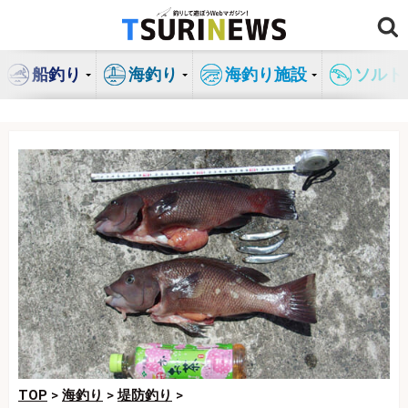
コ
ン
テ
船釣り
海釣り
海釣り施設
ソルト
ン
ツ
へ
ス
キ
ッ
プ
TOP
>
海釣り
>
堤防釣り
>