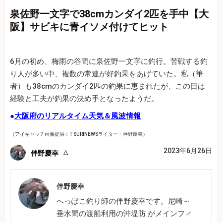
泉佐野一文字で38cmカンダイ2匹を手中【大
阪】サビキに青イソメ付けてヒット
6月の初め、梅雨の谷間に泉佐野一文字に釣行。苦戦する釣
り人が多い中、複数の常連が好釣果をあげていた。私（筆
者）も38cmのカンダイ2匹の釣果に恵まれたが、この日は
経験と工夫が釣果の決め手となったようだ。
●
大阪府のリアルタイム天気＆風波情報
（アイキャッチ画像提供：TSURINEWSライター・伴野慶幸）
2023年6月26日
伴野慶幸
伴野慶幸
へっぽこ釣り師の伴野慶幸です。尼崎～
垂水間の渡船利用の沖堤防 がメインフィ