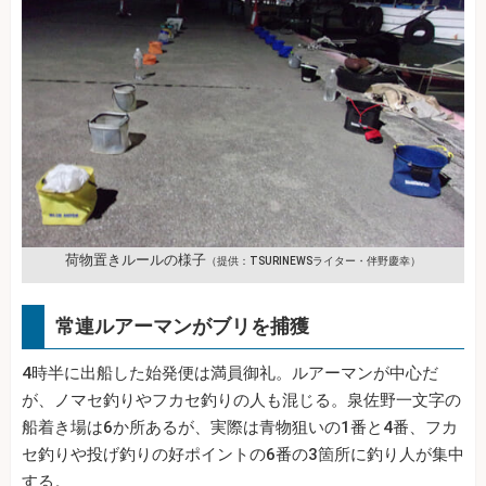
荷物置きルールの様子
（提供：TSURINEWSライター・伴野慶幸）
常連ルアーマンがブリを捕獲
4時半に出船した始発便は満員御礼。ルアーマンが中心だ
が、ノマセ釣りやフカセ釣りの人も混じる。泉佐野一文字の
船着き場は6か所あるが、実際は青物狙いの1番と4番、フカ
セ釣りや投げ釣りの好ポイントの6番の3箇所に釣り人が集中
する。