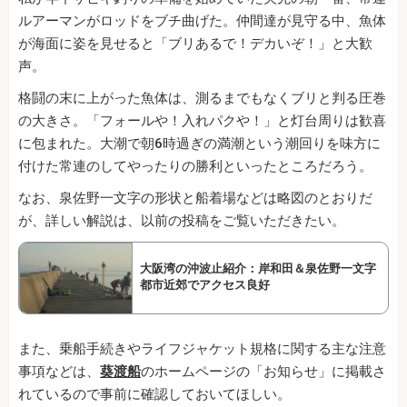
ルアーマンがロッドをブチ曲げた。仲間達が見守る中、魚体
が海面に姿を見せると「ブリあるで！デカいぞ！」と大歓
声。
格闘の末に上がった魚体は、測るまでもなくブリと判る圧巻
の大きさ。「フォールや！入れパクや！」と灯台周りは歓喜
に包まれた。大潮で朝6時過ぎの満潮という潮回りを味方に
付けた常連のしてやったりの勝利といったところだろう。
なお、泉佐野一文字の形状と船着場などは略図のとおりだ
が、詳しい解説は、以前の投稿をご覧いただきたい。
大阪湾の沖波止紹介：岸和田＆泉佐野一文字
都市近郊でアクセス良好
また、乗船手続きやライフジャケット規格に関する主な注意
事項などは、
葵渡船
のホームページの「お知らせ」に掲載さ
れているので事前に確認しておいてほしい。