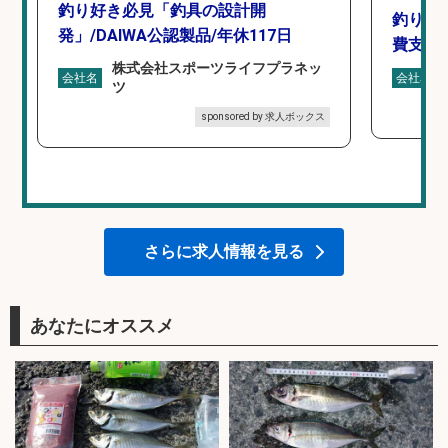
釣り好き必見「釣具の設計開
釣り具
発」/DAIWA公認製品/年休117日
費支給
株式会社スポーツライフプラネッ
会社名
会社名
ツ
sponsored by 求人ボックス
さらに求人情報を見る
あなたにオススメ