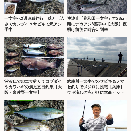
一文字へ2週連続釣行 落とし込
沖波止「岸和田一文字」で28cm
みでカンダイ＆サビキで尺アジ
頭にデカアジ3匹手中【大阪】夜
手中
明け前後に時合い到来
沖波止でのエサ釣りでコブダイ
武庫川一文字でのサビキ＆ノマ
やカワハギの満足五目釣果【大
セ釣りでメジロに挑戦【兵庫】
阪・泉佐野一文字】
ウキ流しの泳がせに本命ヒット