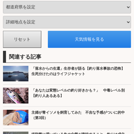
関連する記事
「落水からの生還」生存者が語る【釣り落水事故の恐怖】
生死分けたのはライフジャケット
「あなたは変態レベルの釣り好きかも？」 中毒レベル別
【釣り人あるある】
主婦が青イソメを飼育してみた 不吉な予感がついに的中
（第3回）