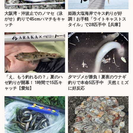
大阪湾・沖波止でのノマセ（泳
姫路大塩海岸でキス釣りが好
がせ）釣りで45cmハマチをキャ
調！お手軽「ライトキャストス
ッチ
タイル」で28匹手中【兵庫】
「え、もう釣れるの？」夏のハ
夕マヅメが勝負！夏夜のウナギ
ゼ釣りが開幕！ 1時間で15匹キ
釣りで本命5匹手中 天然ミミズ
ャッチ【愛知】
に好反応