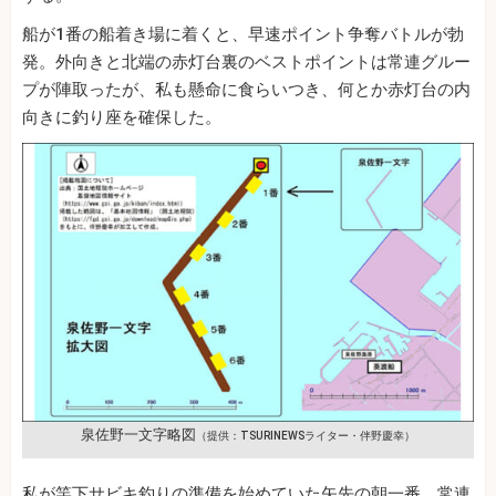
船が1番の船着き場に着くと、早速ポイント争奪バトルが勃
発。外向きと北端の赤灯台裏のベストポイントは常連グルー
プが陣取ったが、私も懸命に食らいつき、何とか赤灯台の内
向きに釣り座を確保した。
泉佐野一文字略図
（提供：TSURINEWSライター・伴野慶幸）
私が竿下サビキ釣りの準備を始めていた矢先の朝一番、常連