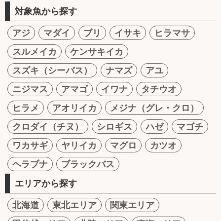
対象魚から探す
アジ
マダイ
ブリ
イサキ
ヒラマサ
スルメイカ
ケンサキイカ
スズキ（シーバス）
ナマズ
アユ
ニジマス
アマゴ
イワナ
タチウオ
ヒラメ
アオリイカ
メジナ（グレ・クロ）
クロダイ（チヌ）
シロギス
ハゼ
マゴチ
ワカサギ
ヤリイカ
マグロ
カツオ
ヘラブナ
ブラックバス
エリアから探す
北海道
東北エリア
関東エリア