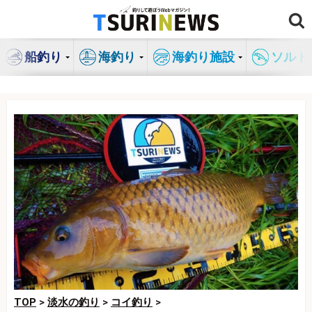
コ
ン
テ
船釣り
海釣り
海釣り施設
ソルト
ン
ツ
へ
ス
キ
ッ
プ
TOP
>
淡水の釣り
>
コイ釣り
>