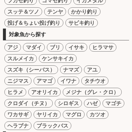
フカセ釣り
コマセ釣り
イカメタル
スッテ＆ツノ
テンヤ
かかり釣り
投げ＆ちょい投げ釣り
サビキ釣り
対象魚から探す
アジ
マダイ
ブリ
イサキ
ヒラマサ
スルメイカ
ケンサキイカ
スズキ（シーバス）
ナマズ
アユ
ニジマス
アマゴ
イワナ
タチウオ
ヒラメ
アオリイカ
メジナ（グレ・クロ）
クロダイ（チヌ）
シロギス
ハゼ
マゴチ
ワカサギ
ヤリイカ
マグロ
カツオ
ヘラブナ
ブラックバス