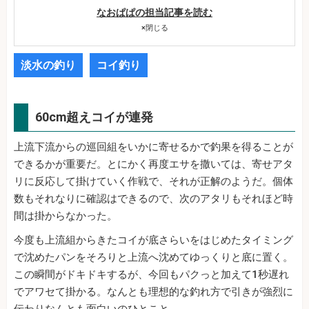
なおぱぱの担当記事を読む
×
閉じる
淡水の釣り
コイ釣り
60cm超えコイが連発
上流下流からの巡回組をいかに寄せるかで釣果を得ることが
できるかが重要だ。とにかく再度エサを撒いては、寄せアタ
リに反応して掛けていく作戦で、それが正解のようだ。個体
数もそれなりに確認はできるので、次のアタリもそれほど時
間は掛からなかった。
今度も上流組からきたコイが底さらいをはじめたタイミング
で沈めたパンをそろりと上流へ沈めてゆっくりと底に置く。
この瞬間がドキドキするが、今回もパクっと加えて1秒遅れ
でアワセて掛かる。なんとも理想的な釣れ方で引きが強烈に