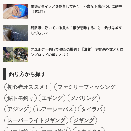
主婦が青イソメを飼育してみた 不吉な予感がついに的中
（第3回）
堤防際に浮いている魚の亡骸が意味すること 釣りは成立
しづらい？
アユルアー釣行で40匹の爆釣！【滋賀】 好釣果を支えたロ
ングロッドの威力とは？
釣り方から探す
初心者オススメ！
ファミリーフィッシング
鮎トモ釣り
エギング
メバリング
アジング
ルアーシーバス
タイラバ
スーパーライトジギング
ジギング