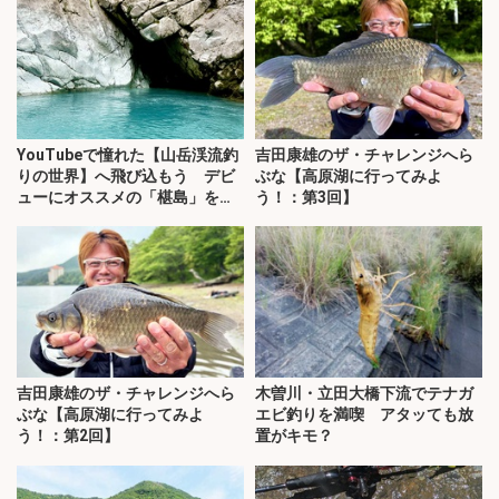
YouTubeで憧れた【山岳渓流釣
吉田康雄のザ・チャレンジへら
りの世界】へ飛び込もう デビ
ぶな【高原湖に行ってみよ
ューにオススメの「椹島」を紹
う！：第3回】
介！
吉田康雄のザ・チャレンジへら
木曽川・立田大橋下流でテナガ
ぶな【高原湖に行ってみよ
エビ釣りを満喫 アタッても放
う！：第2回】
置がキモ？