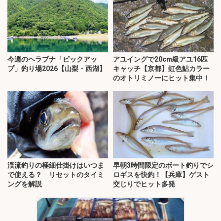
今週のヘラブナ「ピックアッ
アユイングで20cm級アユ16匹
プ」釣り場2026【山梨・西湖】
キャッチ【京都】虹色鮎カラー
のオトリミノーにヒット集中！
渓流釣りの極細仕掛けはいつま
早朝3時間限定のボート釣りでシ
で使える？ リセットのタイミ
ロギスを快釣！【兵庫】ゲスト
ングを解説
交じりでヒット多発