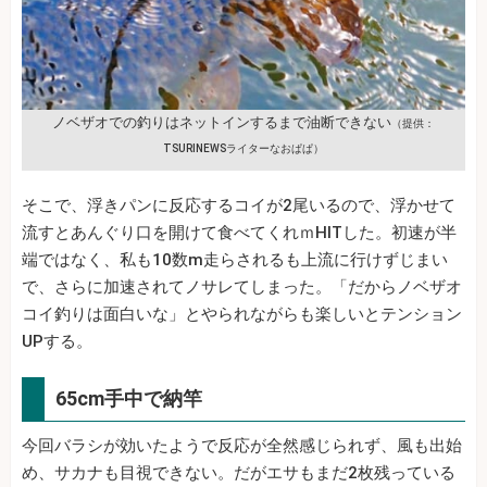
ノベザオでの釣りはネットインするまで油断できない
（提供：
TSURINEWSライターなおぱぱ）
そこで、浮きパンに反応するコイが2尾いるので、浮かせて
流すとあんぐり口を開けて食べてくれｍHITした。初速が半
端ではなく、私も10数m走らされるも上流に行けずじまい
で、さらに加速されてノサレてしまった。「だからノベザオ
コイ釣りは面白いな」とやられながらも楽しいとテンション
UPする。
65cm手中で納竿
今回バラシが効いたようで反応が全然感じられず、風も出始
め、サカナも目視できない。だがエサもまだ2枚残っている