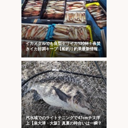
イカメタルでも良型ヤリイカ130杯！夜焚
きイカ好調キープ【船釣り釣果最新情報13
選・玄界灘】
汽水域でのライトチニングで47cmチヌ浮
上【泉大津・大阪】真夏の時合いは一瞬？