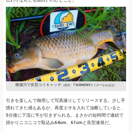
伝わりなんとも面白いのひとこと。
柳瀬川で良型コイキャッチ
（提供：TSURINEWSライターなおぱぱ）
引きを楽しんで御用して写真撮りしてリリースする。少し手
慣れてきた感もあるが、再度エサを入れて油断していると、
5分後に下流に竿が引きずられる。まさかの短時間で連続で
掛かりニコニコで取込み64cm、61cmと良型連発だ。