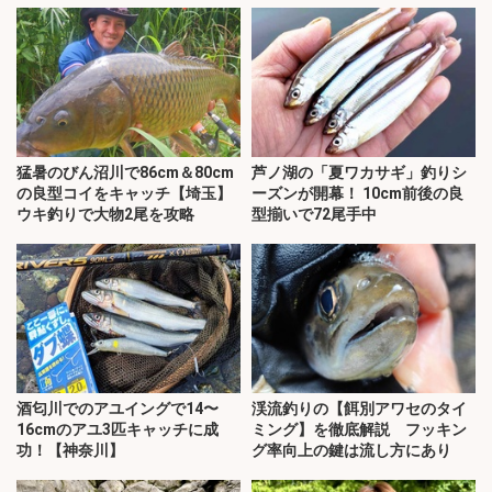
猛暑のびん沼川で86cm＆80cm
芦ノ湖の「夏ワカサギ」釣りシ
の良型コイをキャッチ【埼玉】
ーズンが開幕！ 10cm前後の良
ウキ釣りで大物2尾を攻略
型揃いで72尾手中
酒匂川でのアユイングで14〜
渓流釣りの【餌別アワセのタイ
16cmのアユ3匹キャッチに成
ミング】を徹底解説 フッキン
功！【神奈川】
グ率向上の鍵は流し方にあり