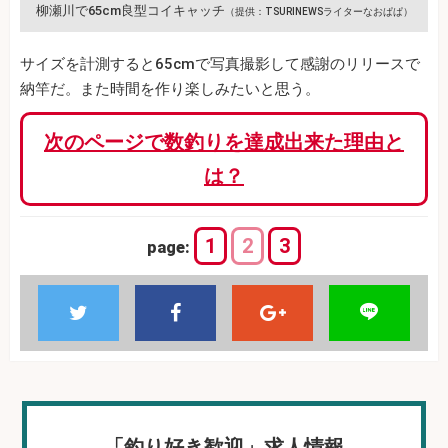
柳瀬川で65cm良型コイキャッチ
（提供：TSURINEWSライターなおぱぱ）
サイズを計測すると65cmで写真撮影して感謝のリリースで
納竿だ。また時間を作り楽しみたいと思う。
次のページで数釣りを達成出来た理由と
は？
1
2
3
page:
「釣り好き歓迎」求人情報