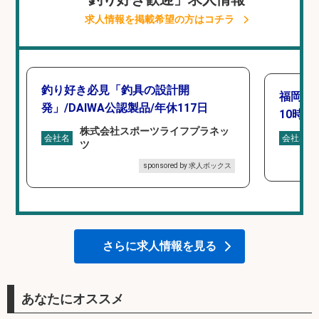
求人情報を掲載希望の方はコチラ
釣り好き必見「釣具の設計開
福岡「
発」/DAIWA公認製品/年休117日
10時間
株式会社スポーツライフプラネッ
会社名
会社名
ツ
sponsored by 求人ボックス
さらに求人情報を見る
あなたにオススメ