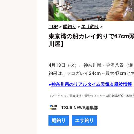
TOP
>
船釣り
>
エサ釣り
>
東京湾の船カレイ釣りで47c
川屋】
4月18日（火）、神奈川県・金沢八景（瀬
釣果は、マコガレイ24cm～最大47cm
●
神奈川県のリアルタイム天気＆風波情報
（アイキャッチ画像提供：週刊つりニュース関東版APC・木津
TSURINEWS編集部
船釣り
エサ釣り