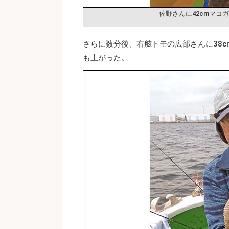
佐野さんに42cmマコ
さらに数分後、右舷トモの広部さんに38
も上がった。