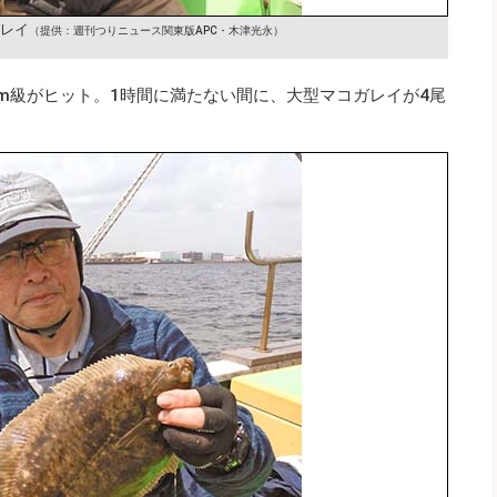
ガレイ
（提供：週刊つりニュース関東版APC・木津光永）
cm級がヒット。1時間に満たない間に、大型マコガレイが4尾