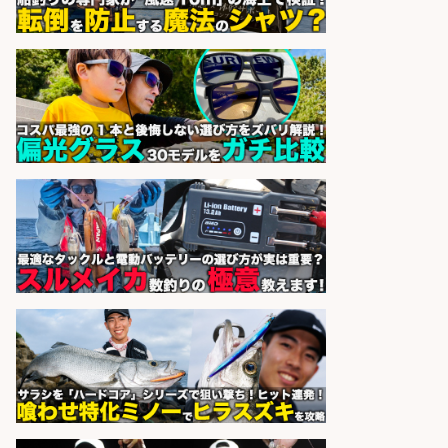
レジカウンター/お釣りの計算不要
の簡単レジ 未経験も安心の研修あり
1日2h
オーケー株式会社
会社名
sponsored by 求人ボックス
釣り具などの出荷作業～～/工場/製
造
UTグループ株式会社
会社名
sponsored by 求人ボックス
レジカウンター/お釣りの計算不要
の簡単レジ 未経験も安心の研修あり
1日2h
オーケー株式会社
会社名