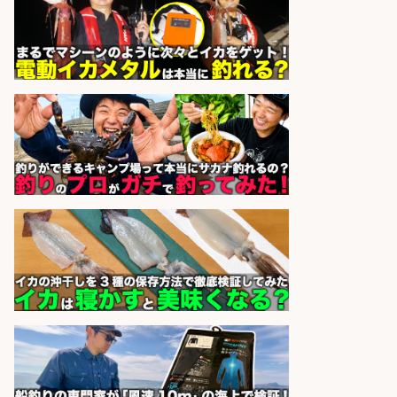
間
オーケー株式会社
会社名
sponsored by 求人ボックス
ホールスタッフ/20代～30代が活躍
中/高時給/週3日～OK/お肉・お魚料
理のキッチンスタッフ@西武池袋/
東京都
株式会社ディンプル
会社名
sponsored by 求人ボックス
レジカウンター/お釣りの計算不要
の簡単レジ 未経験も安心の研修あり
1日2h
オーケー株式会社
会社名
sponsored by 求人ボックス