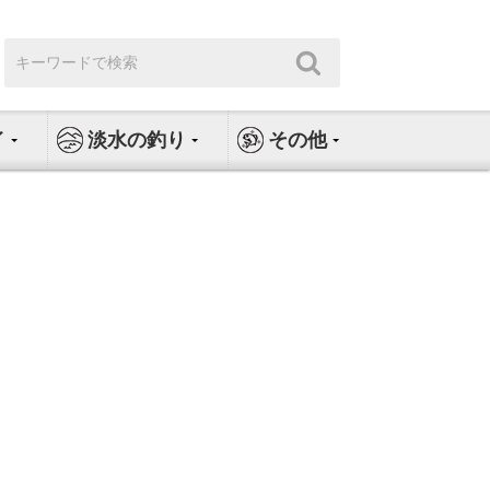
検
検
索:
索
イ
淡水の釣り
その他