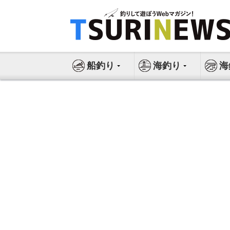
コ
ン
テ
ン
ツ
船釣り
海釣り
海
へ
ス
キ
ッ
プ