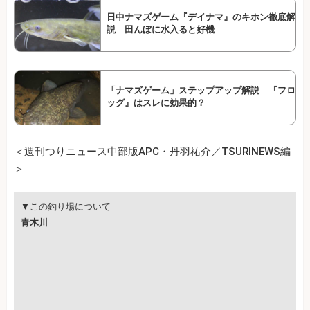
日中ナマズゲーム『デイナマ』のキホン徹底解
説 田んぼに水入ると好機
「ナマズゲーム」ステップアップ解説 『フロ
ッグ』はスレに効果的？
＜週刊つりニュース中部版APC・丹羽祐介／TSURINEWS編
＞
▼この釣り場について
青木川