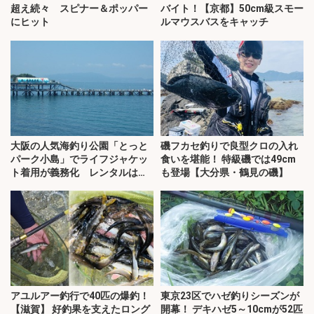
超え続々 スピナー＆ポッパー
バイト！【京都】50cm級スモー
にヒット
ルマウスバスをキャッチ
大阪の人気海釣り公園「とっと
磯フカセ釣りで良型クロの入れ
パーク小島」でライフジャケッ
食いを堪能！ 特級磯では49cm
ト着用が義務化 レンタルはオ
も登場【大分県・鶴見の磯】
ススメできない？
アユルアー釣行で40匹の爆釣！
東京23区でハゼ釣りシーズンが
【滋賀】 好釣果を支えたロング
開幕！ デキハゼ5～10cmが52匹