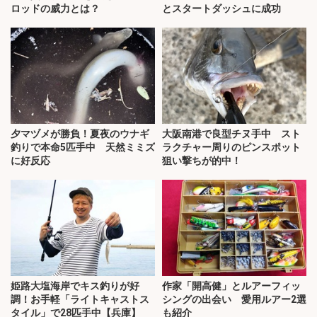
ロッドの威力とは？
とスタートダッシュに成功
夕マヅメが勝負！夏夜のウナギ
大阪南港で良型チヌ手中 スト
釣りで本命5匹手中 天然ミミズ
ラクチャー周りのピンスポット
に好反応
狙い撃ちが的中！
姫路大塩海岸でキス釣りが好
作家「開高健」とルアーフィッ
調！お手軽「ライトキャストス
シングの出会い 愛用ルアー2選
タイル」で28匹手中【兵庫】
も紹介