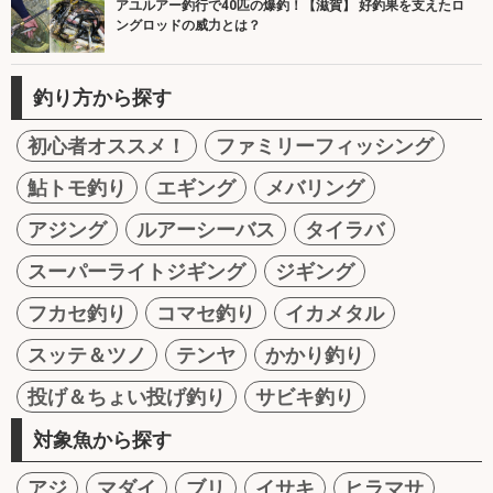
アユルアー釣行で40匹の爆釣！【滋賀】 好釣果を支えたロ
ングロッドの威力とは？
釣り方から探す
初心者オススメ！
ファミリーフィッシング
鮎トモ釣り
エギング
メバリング
アジング
ルアーシーバス
タイラバ
スーパーライトジギング
ジギング
フカセ釣り
コマセ釣り
イカメタル
スッテ＆ツノ
テンヤ
かかり釣り
投げ＆ちょい投げ釣り
サビキ釣り
対象魚から探す
アジ
マダイ
ブリ
イサキ
ヒラマサ