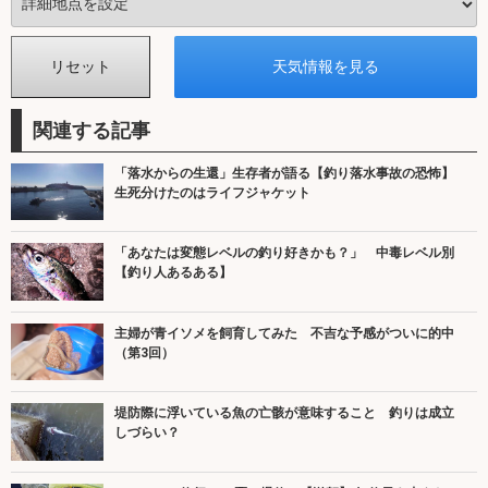
関連する記事
「落水からの生還」生存者が語る【釣り落水事故の恐怖】
生死分けたのはライフジャケット
「あなたは変態レベルの釣り好きかも？」 中毒レベル別
【釣り人あるある】
主婦が青イソメを飼育してみた 不吉な予感がついに的中
（第3回）
堤防際に浮いている魚の亡骸が意味すること 釣りは成立
しづらい？