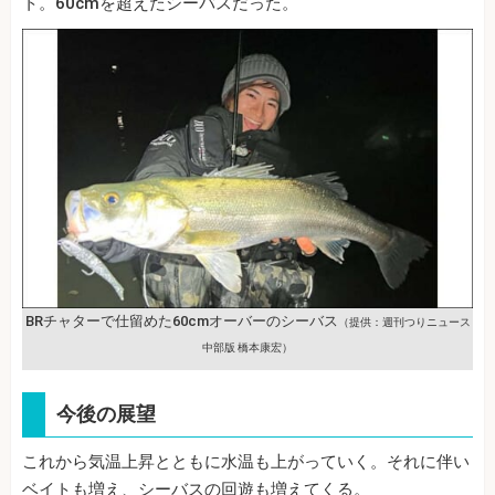
ト。60cmを超えたシーバスだった。
B
Rチャターで仕留めた60cmオーバーのシーバス
（提供：週刊つりニュース
中部版 橋本康宏）
今後の展望
これから気温上昇とともに水温も上がっていく。それに伴い
ベイトも増え、シーバスの回遊も増えてくる。