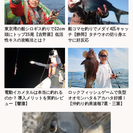
東京湾の船シロギス釣りで22cm
船コマセ釣りでメダイ4匹キャッ
頭にトップ25尾【吉野屋】低活
チ【静岡】タチウオの切り身エ
性キスの攻略法とは？
サに好反応
電動イカメタルは本当に釣れる
ロックフィッシュゲームで良型
のか？ 導入メリットを実釣レビ
オオモンハタ＆アカハタ好捕！
ュー【響灘】
【沖釣り釣果速報7選・三重】