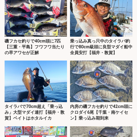
磯フカセ釣りで40cm頭に7匹
乗っ込み真っ只中のタイラバ釣
【三重・平島】フワフワ当たり
行で80cm級頭に良型マダイ船中
の早アワセが正解
全員安打【福井・敦賀】
タイラバで70cm超え「乗っ込
内房の磯フカセ釣りで42cm頭に
み」大型マダイ連打【福井・敦
クロダイ6尾【千葉・南ケイセ
賀】ベイトはホタルイカ
ン】乗っ込み期到来