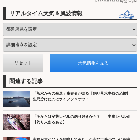
Recommended by
リアルタイム天気＆風波情報
関連する記事
「落水からの生還」生存者が語る【釣り落水事故の恐怖】
生死分けたのはライフジャケット
「あなたは変態レベルの釣り好きかも？」 中毒レベル別
【釣り人あるある】
主婦が青イソメを飼育してみた 不吉な予感がついに的中