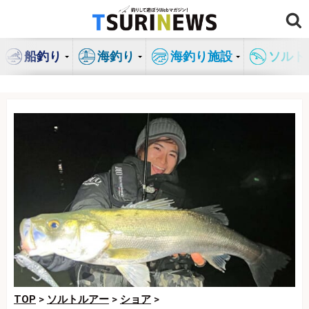
コ
ン
テ
船釣り
海釣り
海釣り施設
ソルト
ン
ツ
へ
ス
キ
ッ
プ
TOP
>
ソルトルアー
>
ショア
>