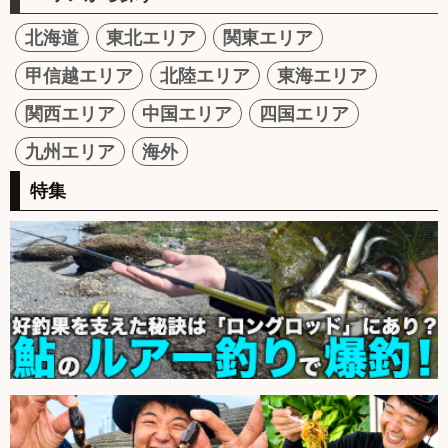
北海道
東北エリア
関東エリア
甲信越エリア
北陸エリア
東海エリア
関西エリア
中国エリア
四国エリア
九州エリア
海外
特集