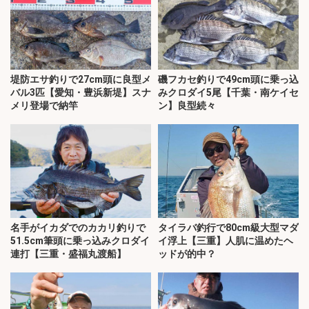
堤防エサ釣りで27cm頭に良型メ
磯フカセ釣りで49cm頭に乗っ込
バル3匹【愛知・豊浜新堤】スナ
みクロダイ5尾【千葉・南ケイセ
メリ登場で納竿
ン】良型続々
名手がイカダでのカカリ釣りで
タイラバ釣行で80cm級大型マダ
51.5cm筆頭に乗っ込みクロダイ
イ浮上【三重】人肌に温めたヘ
連打【三重・盛福丸渡船】
ッドが的中？