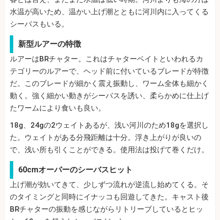
水温が高いため、温かい上げ潮とともに河川内に入ってくる
シーバスもいる。
新型ルアーの特徴
ルアーはBRチャター。これはチャターベイトといわれるカ
テゴリーのルアーで、ヘッド前に付いているブレードが特徴
だ。このブレードが細かく震え振動し、ワーム全体も細かく
動く。強く細かい動きがシーバスを誘い、柔らかめに仕上げ
たワームにより食いも良い。
18g、24gの2ウェイトあるが、浅い河川のため18gを選択し
た。ウェイトがある分飛距離は十分。浮き上がりが良いの
で、浅い所も引くことができる。使用法は投げて巻くだけ。
60cmオーバーのシーバスヒット
上げ潮が効いてきて、少しずつ流れが逆流し始めてくる。そ
のタイミングと同時にイナッコも回遊してきた。キャスト後
BRチャターの振動を感じながらリトリーブしているとヒッ