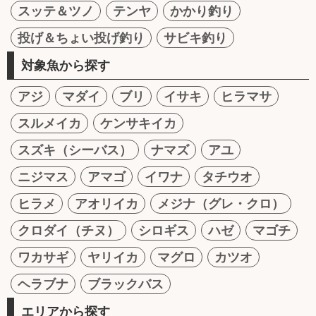
スッテ＆ツノ
テンヤ
かかり釣り
投げ＆ちょい投げ釣り
サビキ釣り
対象魚から探す
アジ
マダイ
ブリ
イサキ
ヒラマサ
スルメイカ
ケンサキイカ
スズキ（シーバス）
ナマズ
アユ
ニジマス
アマゴ
イワナ
タチウオ
ヒラメ
アオリイカ
メジナ（グレ・クロ）
クロダイ（チヌ）
シロギス
ハゼ
マゴチ
ワカサギ
ヤリイカ
マグロ
カツオ
ヘラブナ
ブラックバス
エリアから探す