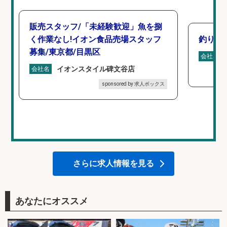
販売スタッフ/「未経験歓迎」魚を捌
く作業なし!イオン食品売場スタッフ
釣り具
募集/東京都/目黒区
会社名
イオンスタイル碑文谷店
会社名
sponsored by 求人ボックス
さらに求人情報を見る
あなたにオススメ