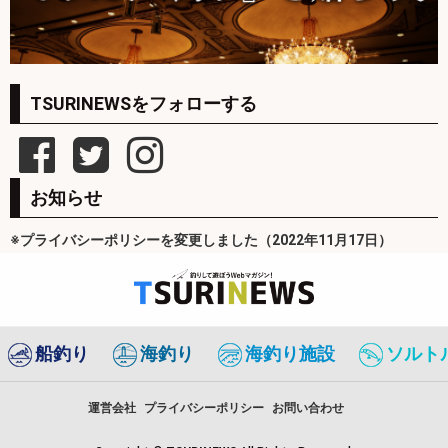
TSURINEWSをフォローする
お知らせ
※プライバシーポリシーを変更しました（2022年11月17日）
船釣り
海釣り
海釣り施設
ソルト
運営会社
プライバシーポリシー
お問い合わせ