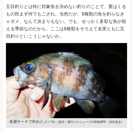
五目釣りとは特に対象魚を決めない釣りのことで、要はくる
もの拒まず何でもござれ。当然だが、5種類の魚を釣らなき
ゃダメ、なんて決まりもない。でも、せっかく多彩な魚が狙
える季節なのだから、ここは5種類をそろえて名実ともに五
目釣りといこうじゃないか。
表層サーチで釣れたメバル
（提供：週刊つりニュース中部版APC・浅井達志）