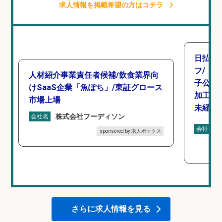
求人情報を掲載希望の方はコチラ
日払い
フ/「
人材紹介事業責任者候補/飲食業界向
子公園
けSaaS企業「魚ぽち」/東証グロース
加工や
市場上場
未経験
株式会社フーディソン
会社名
会社名
sponsored by 求人ボックス
さらに求人情報を見る