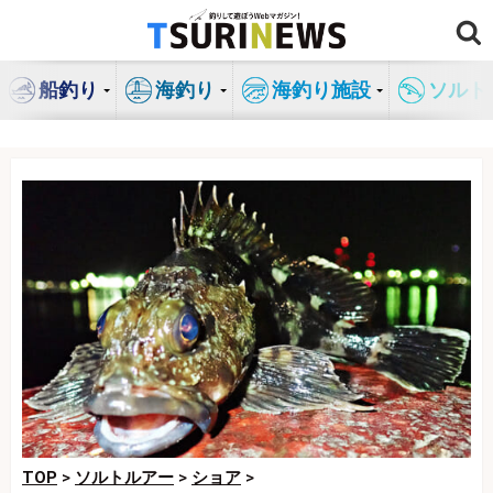
コ
ン
テ
船釣り
海釣り
海釣り施設
ソルト
ン
ツ
へ
ス
キ
ッ
プ
TOP
>
ソルトルアー
>
ショア
>