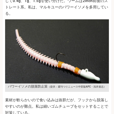
じて0.4g、1g、1.5gを使い分けた。ワームは2inch前後のス
トレート系。私は、マルキユーのパワーイソメを多用してい
る。
パワーイソメの脱落防止策
（提供：週刊つりニュース中部版APC・浅井達志）
素材が軟らかいので食い込みは抜群だが、フックから脱落し
やすいのが難点。私は細いゴムチューブをセットすることで
対策している。