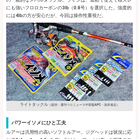
にも強いフロロカーボンの3lb（0.8号）を選択した。強度的
には4lbの方が安心だが、今回は操作性重視だ。
ライトタックル
（提供：週刊つりニュース中部版APC・浅井達志）
パワーイソメにひと工夫
ルアーは汎用性の高いソフトルアー。ジグヘッドは状況に応