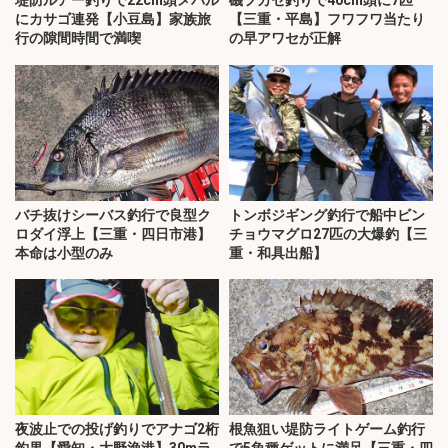
にカサゴ連発【小豆島】家族旅
【三重・平島】フワフワ当たり
行の隙間時間で満喫
の早アワセが正解
バチ抜けシーバス釣行で良型ク
トンボジギング釣行で船中ビン
ロダイ浮上【三重・四日市港】
チョウマグロ27匹の大爆釣【三
本命は小型のみ
重・和具出船】
夜波止での投げ釣りでアナゴ2桁
根魚狙い堤防ライトゲーム釣行