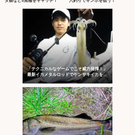
タ類など5魚種をキャッチ！
穴釣りでギンポを狙う！
「テクニカルなゲームでこそ威力発揮！」
最新イカメタルロッドでケンサキイカを攻
略【福井】