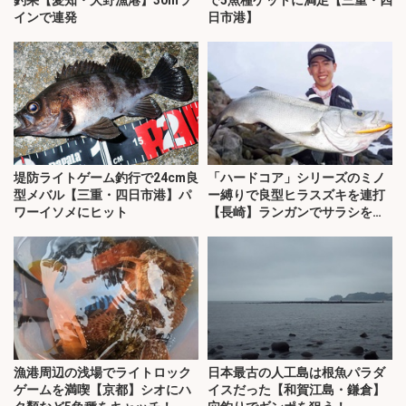
釣果【愛知・大野漁港】30mラ
で5魚種ゲットに満足【三重・四
インで連発
日市港】
堤防ライトゲーム釣行で24cm良
「ハードコア」シリーズのミノ
型メバル【三重・四日市港】パ
ー縛りで良型ヒラスズキを連打
ワーイソメにヒット
【長崎】ランガンでサラシを攻
略！
漁港周辺の浅場でライトロック
日本最古の人工島は根魚パラダ
ゲームを満喫【京都】シオにハ
イスだった【和賀江島・鎌倉】