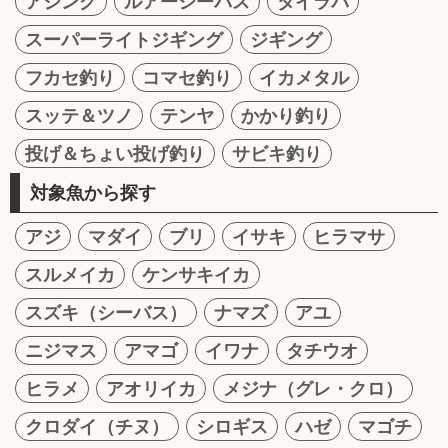
アジング
ルアーシーバス
タイラバ
スーパーライトジギング
ジギング
フカセ釣り
コマセ釣り
イカメタル
スッテ＆ツノ
テンヤ
かかり釣り
投げ＆ちょい投げ釣り
サビキ釣り
対象魚から探す
アジ
マダイ
ブリ
イサキ
ヒラマサ
スルメイカ
ケンサキイカ
スズキ（シーバス）
ナマズ
アユ
ニジマス
アマゴ
イワナ
タチウオ
ヒラメ
アオリイカ
メジナ（グレ・クロ）
クロダイ（チヌ）
シロギス
ハゼ
マゴチ