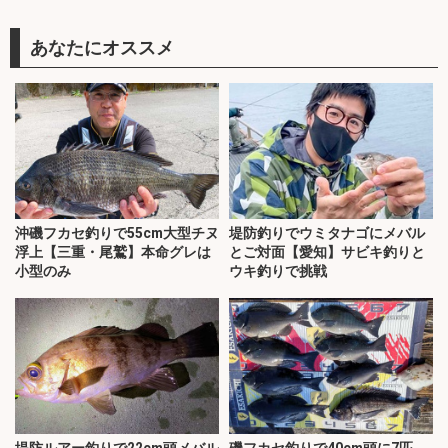
あなたにオススメ
沖磯フカセ釣りで55cm大型チヌ
堤防釣りでウミタナゴにメバル
浮上【三重・尾鷲】本命グレは
とご対面【愛知】サビキ釣りと
小型のみ
ウキ釣りで挑戦
堤防ルアー釣りで22cm頭メバル
磯フカセ釣りで40cm頭に7匹