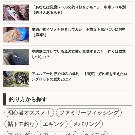
「あなたは変態レベルの釣り好きかも？」 中毒レベル別
【釣り人あるある】
主婦が青イソメを飼育してみた 不吉な予感がついに的中
（第3回）
堤防際に浮いている魚の亡骸が意味すること 釣りは成立
しづらい？
アユルアー釣行で40匹の爆釣！【滋賀】 好釣果を支えたロ
ングロッドの威力とは？
釣り方から探す
初心者オススメ！
ファミリーフィッシング
鮎トモ釣り
エギング
メバリング