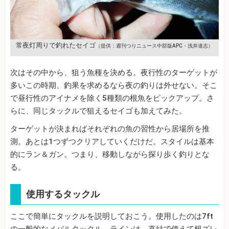
常夜灯周りで釣れたセイゴ
（提供：週刊つりニュース中部版APC・浅井達志）
次はその中から、狙う魚種を決める。夜行性のターゲットが
多いこの時期、釣果を求めるなら夜の釣りは外せない。そこ
で昼行性のアイナメを除く5種類の根魚をピックアップ。さ
らに、同じタックルで狙えるセイゴも加えてみた。
ターゲットが決まればそれぞれの魚の習性から居場所を推
測。あとは1つずつクリアしていくだけだ。スタイルは基本
的にラン＆ガン。つまり、移動しながら探り歩く釣りとな
る。
使用するタックル
ここで簡単にタックルを説明しておこう。使用したのは7ft
の一般的なメバルタックル。ラインは、直結で使えて根ズレ