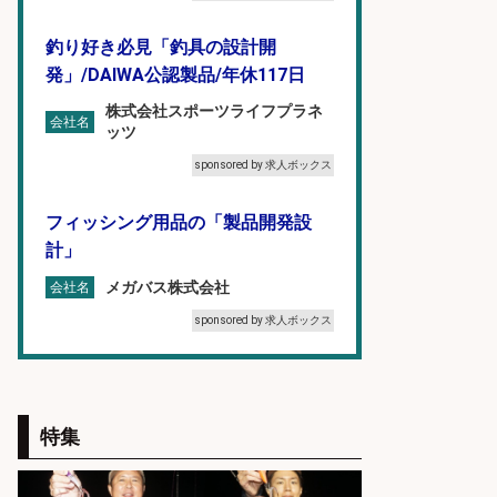
釣り好き必見「釣具の設計開
発」/DAIWA公認製品/年休117日
株式会社スポーツライフプラネ
会社名
ッツ
sponsored by 求人ボックス
フィッシング用品の「製品開発設
計」
メガバス株式会社
会社名
sponsored by 求人ボックス
福岡/未経験歓迎「ルート営業」/釣
り好き歓迎/インセンティブ
特集
広松久水産株式会社
会社名
sponsored by 求人ボックス