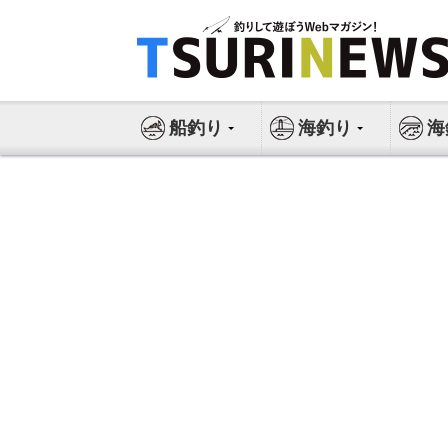
コ
ン
テ
ン
ツ
船釣り
海釣り
海
へ
ス
キ
ッ
プ