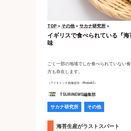
TOP
>
その他
>
サカナ研究所
>
イギリスで食べられている『海
味
ごく一部の地域でしか食べられていない食
方も存在します。
（アイキャッチ画像提供：PhotoAC）
TSURINEWS編集部
サカナ研究所
その他
海苔生産がラストスパート