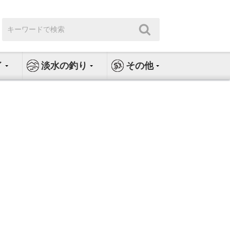
検
検
索:
索
イ
淡水の釣り
その他