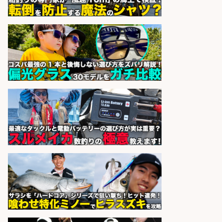
精肉・青果・鮮魚販売/「志布志
市」お魚のカットや商品の陳列業
務/「時給1,150円〜」/時間選べる×
未経験歓迎×残業少なめ/鹿児島県/
志布志市
株式会社ホットスタッフ鹿児島
会社名
sponsored by 求人ボックス
経験者歓迎魚の「製造加工スタッ
フ」/船橋勤務/シフト制
株式会社一光園
会社名
sponsored by 求人ボックス
さらに求人情報を見る