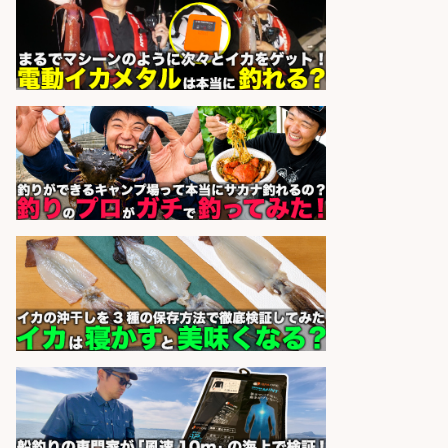
福岡「現場監督」/釣り好き歓迎/残
業10時間/経験者歓迎
広松久水産株式会社
会社名
sponsored by 求人ボックス
レジ打ち/日払いOK/おさかなの三枚
おろし/新潟県/小千谷市
株式会社G&G
会社名
sponsored by 求人ボックス
釣り好きを活かす「法人営業」/提
案型ルート営業/直行直帰OK
株式会社スポーツライフプラネ
会社名
ッツ
sponsored by 求人ボックス