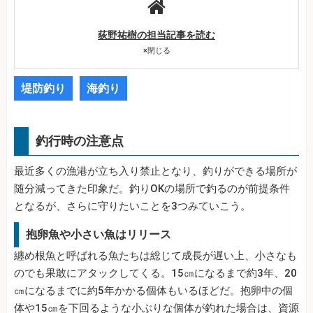
荻野祐樹の担当記事を読む
×
閉じる
堤防釣り
海釣り
釣行時の注意点
最近多くの漁港が立ち入り禁止となり、釣りができる場所が
随分減ってきた印象だ。釣りOKの場所で釣るのが前提条件
となるが、さらに守りたいことを3つみていこう。
抱卵魚や小さい魚はリリース
纏め根魚と呼ばれる魚たちは総じて成長が遅い上、小さなも
のでも果敢にアタックしてくる。15㎝になるまで約3年、20
㎝になるまでに約5年かかる個体もいるほどだ。抱卵中の個
体や15㎝を下回るような小ぶりな個体が釣れた場合は、資源