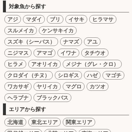
対象魚から探す
アジ
マダイ
ブリ
イサキ
ヒラマサ
スルメイカ
ケンサキイカ
スズキ（シーバス）
ナマズ
アユ
ニジマス
アマゴ
イワナ
タチウオ
ヒラメ
アオリイカ
メジナ（グレ・クロ）
クロダイ（チヌ）
シロギス
ハゼ
マゴチ
ワカサギ
ヤリイカ
マグロ
カツオ
ヘラブナ
ブラックバス
エリアから探す
北海道
東北エリア
関東エリア