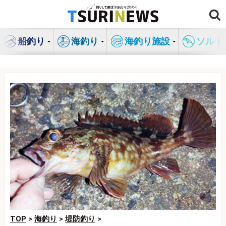
コ
ン
テ
船釣り
海釣り
海釣り施設
ソルト
ン
ツ
へ
ス
キ
ッ
プ
TOP
>
海釣り
>
堤防釣り
>