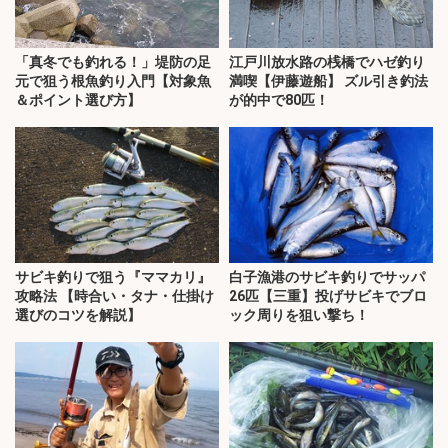
「真冬でも釣れる！」堤防の足
江戸川放水路の桟橋でハゼ釣り
元で狙う根魚釣り入門【対象魚
満喫【伊藤遊船】 ズル引き釣法
＆ポイント選び方】
が的中で80匹！
サビキ釣りで狙う『ママカリ』
白子漁港のサビキ釣りでサッパ
攻略法 【時合い・タナ・仕掛け
26匹【三重】投げサビキでブロ
選びのコツを解説】
ック周りを狙い撃ち！