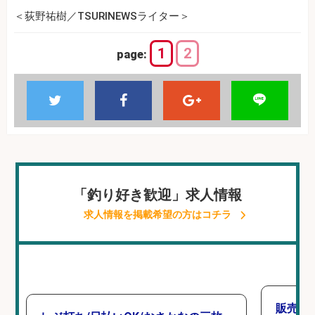
＜荻野祐樹／TSURINEWSライター＞
1
2
page:
「釣り好き歓迎」求人情報
求人情報を掲載希望の方はコチラ
販売ス