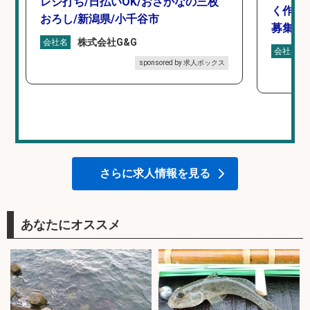
レジ打ち/日払いOK/おさかなの三枚
く作業
おろし/新潟県/小千谷市
募集/東
株式会社G&G
会社名
会社名
sponsored by 求人ボックス
さらに求人情報を見る
あなたにオススメ