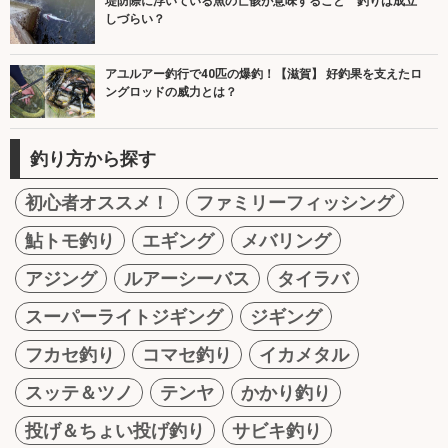
堤防際に浮いている魚の亡骸が意味すること 釣りは成立
しづらい？
アユルアー釣行で40匹の爆釣！【滋賀】 好釣果を支えたロ
ングロッドの威力とは？
釣り方から探す
初心者オススメ！
ファミリーフィッシング
鮎トモ釣り
エギング
メバリング
アジング
ルアーシーバス
タイラバ
スーパーライトジギング
ジギング
フカセ釣り
コマセ釣り
イカメタル
スッテ＆ツノ
テンヤ
かかり釣り
投げ＆ちょい投げ釣り
サビキ釣り