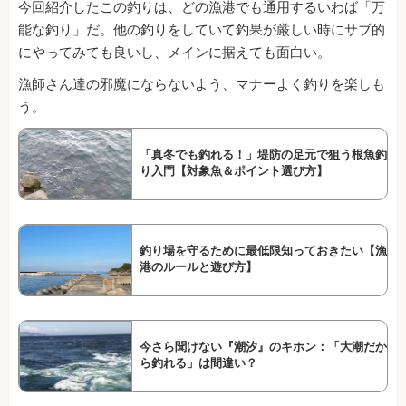
今回紹介したこの釣りは、どの漁港でも通用するいわば「万
能な釣り」だ。他の釣りをしていて釣果が厳しい時にサブ的
にやってみても良いし、メインに据えても面白い。
漁師さん達の邪魔にならないよう、マナーよく釣りを楽しも
う。
「真冬でも釣れる！」堤防の足元で狙う根魚釣
り入門【対象魚＆ポイント選び方】
釣り場を守るために最低限知っておきたい【漁
港のルールと遊び方】
今さら聞けない『潮汐』のキホン：「大潮だか
ら釣れる」は間違い？