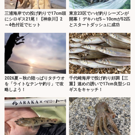
三浦海岸での投げ釣りで17cm頭
東京23区でハゼ釣りシーズンが
にシロギス21尾！【神奈川】2
開幕！ デキハゼ5～10cmが52匹
～4色付近でヒット
とスタートダッシュに成功
2026夏～秋の陸っぱりタチウオ
千代崎海岸で投げ釣り好調【三
を「ライトなテンヤ釣り」で攻
重】速めの誘いで17cm良型シロ
略しよう！
ギスをキャッチ！