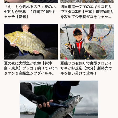
「え、もう釣れるの？」夏のハ
四日市港一文字のエギタコ釣り
ゼ釣りが開幕！ 1時間で15匹キ
でマダコ3杯【三重】障害物周り
ャッチ【愛知】
を攻めて今季初ダコをキャッ
チ！
夏の夜に大型魚が乱舞【神津
夏磯フカセ釣りで良型クロとイ
島・東京】ブッコミ釣りで74cm
サキが好反応【大分】新発売ウ
タマン＆高級魚シブダイをキャ
キを使い分けて攻略！
ッチ！