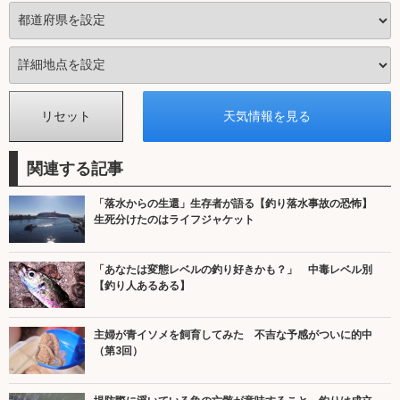
関連する記事
「落水からの生還」生存者が語る【釣り落水事故の恐怖】
生死分けたのはライフジャケット
「あなたは変態レベルの釣り好きかも？」 中毒レベル別
【釣り人あるある】
主婦が青イソメを飼育してみた 不吉な予感がついに的中
（第3回）