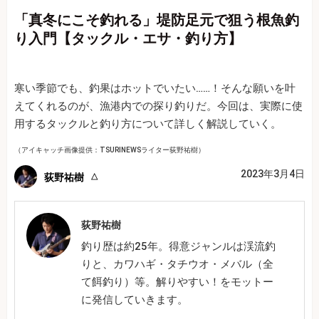
「真冬にこそ釣れる」堤防足元で狙う根魚釣
り入門【タックル・エサ・釣り方】
寒い季節でも、釣果はホットでいたい……！そんな願いを叶
えてくれるのが、漁港内での探り釣りだ。今回は、実際に使
用するタックルと釣り方について詳しく解説していく。
（アイキャッチ画像提供：TSURINEWSライター荻野祐樹）
2023年3月4日
荻野祐樹
荻野祐樹
釣り歴は約25年。得意ジャンルは渓流釣
りと、カワハギ・タチウオ・メバル（全
て餌釣り）等。解りやすい！をモットー
に発信していきます。