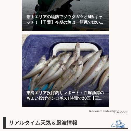
館山エリアの堤防でソウダガツオ5匹キャ
ッチ！【千葉】今期の魚は一筋縄ではいか
ない？
東海エリア投げ釣りレポート：白塚漁港の
ちょい投げでシロギス1時間で20匹【三
重】
Recommended by
リアルタイム天気＆風波情報