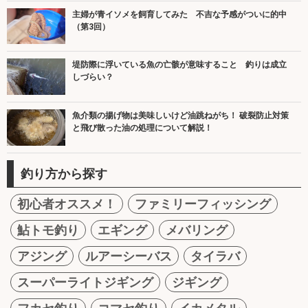
主婦が青イソメを飼育してみた 不吉な予感がついに的中
（第3回）
堤防際に浮いている魚の亡骸が意味すること 釣りは成立
しづらい？
魚介類の揚げ物は美味しいけど油跳ねがち！ 破裂防止対策
と飛び散った油の処理について解説！
釣り方から探す
初心者オススメ！
ファミリーフィッシング
鮎トモ釣り
エギング
メバリング
アジング
ルアーシーバス
タイラバ
スーパーライトジギング
ジギング