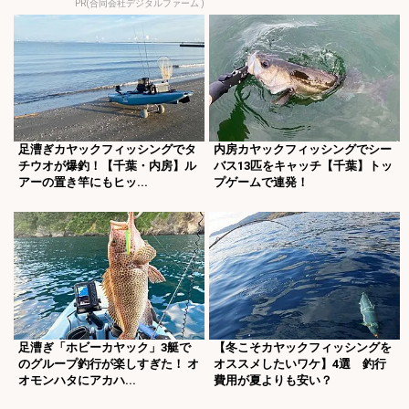
PR(合同会社デジタルファーム )
足漕ぎカヤックフィッシングでタ
内房カヤックフィッシングでシー
チウオが爆釣！【千葉・内房】ル
バス13匹をキャッチ【千葉】トッ
アーの置き竿にもヒッ...
プゲームで連発！
足漕ぎ「ホビーカヤック」3艇で
【冬こそカヤックフィッシングを
のグループ釣行が楽しすぎた！ オ
オススメしたいワケ】4選 釣行
オモンハタにアカハ...
費用が夏よりも安い？