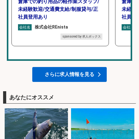
倉庫での釣り用品の軽作業スタッフ/
倉庫で
未経験歓迎/交通費支給/制服貸与/正
未経験
社員登用あり
社員登
株式会社REnista
会社名
会社名
sponsored by 求人ボックス
さらに求人情報を見る
あなたにオススメ