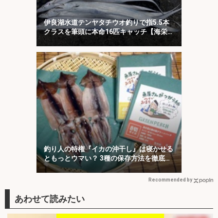
伊良湖水道テンヤタチウオ釣りで指5.5本
クラスを筆頭に本命16匹キャッチ【海栄
丸】
釣り人の特権『イカの沖干し』は寝かせる
ともっとウマい？ 3種の保存方法を徹底検
証
Recommended by