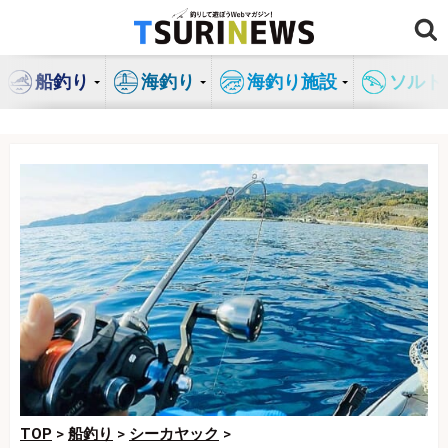
コ
ン
テ
船釣り
海釣り
海釣り施設
ソルト
ン
ツ
へ
ス
キ
ッ
プ
TOP
>
船釣り
>
シーカヤック
>