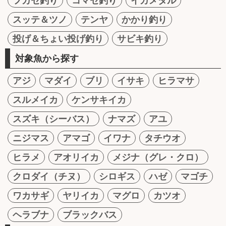
フカセ釣り
コマセ釣り
イカメタル
スッテ＆ツノ
テンヤ
かかり釣り
投げ＆ちょい投げ釣り
サビキ釣り
対象魚から探す
アジ
マダイ
ブリ
イサキ
ヒラマサ
スルメイカ
ケンサキイカ
スズキ（シーバス）
ナマズ
アユ
ニジマス
アマゴ
イワナ
タチウオ
ヒラメ
アオリイカ
メジナ（グレ・クロ）
クロダイ（チヌ）
シロギス
ハゼ
マゴチ
ワカサギ
ヤリイカ
マグロ
カツオ
ヘラブナ
ブラックバス