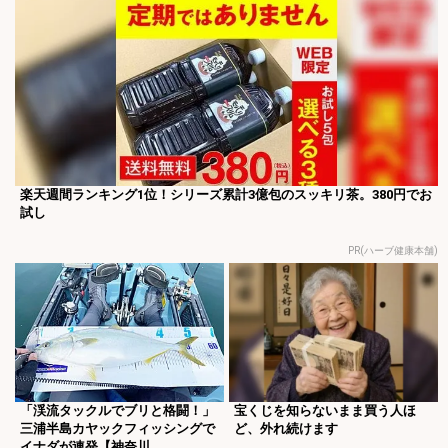
楽天週間ランキング1位！シリーズ累計3億包のスッキリ茶。380円でお
試し
PR(ハーブ健康本舗)
「渓流タックルでブリと格闘！」
宝くじを知らないまま買う人ほ
三浦半島カヤックフィッシングで
ど、外れ続けます
イナダが連発【神奈川...