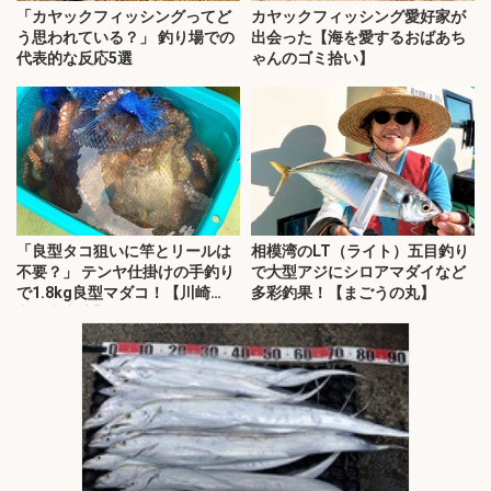
「カヤックフィッシングってど
カヤックフィッシング愛好家が
う思われている？」 釣り場での
出会った【海を愛するおばあち
代表的な反応5選
ゃんのゴミ拾い】
「良型タコ狙いに竿とリールは
相模湾のLT（ライト）五目釣り
不要？」 テンヤ仕掛けの手釣り
で大型アジにシロアマダイなど
で1.8kg良型マダコ！【川崎
多彩釣果！【まごうの丸】
丸・東京湾】