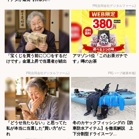
PR(合同会社デジタルファーム)
「宝くじを買う前に〇〇をするだ
アマゾン1位「このお茶ガチで
けです」金運上昇で当選者が続出
す」噂のお茶
PR(合同会社デジタルファーム)
PR(ハーブ健康本舗)
「どうせ当たらない」と思ってた
冬のカヤックフィッシングの【防
私が本当に当選した“買い方”がこ
寒防水アイテム】を徹底解説 上
れ
下分割型ドライスーツ...