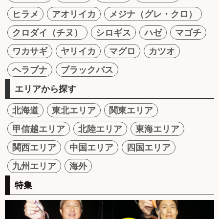
ヒラメ
アオリイカ
メジナ（グレ・クロ）
クロダイ（チヌ）
シロギス
ハゼ
マゴチ
ワカサギ
ヤリイカ
マグロ
カツオ
ヘラブナ
ブラックバス
エリアから探す
北海道
東北エリア
関東エリア
甲信越エリア
北陸エリア
東海エリア
関西エリア
中国エリア
四国エリア
九州エリア
海外
特集