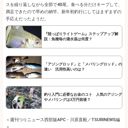
スを繰り返しながら全部で40尾。食べる分だけキープして、
満足できたので早めの納竿。新年初釣行にしてはまずまずの
手応えだったようだ。
『陸っぱりライトゲーム』ステップアップ解
説：魚種毎の適水温は何度？
「アジングロッド」と「メバリングロッド」の
違い 汎用性高いのは？
釣り入門に必要なお金のコト 人気のアジング
やメバリングは3万円前後？
＜週刊つりニュース西部版APC・川原直毅／TSURINEWS編
＞