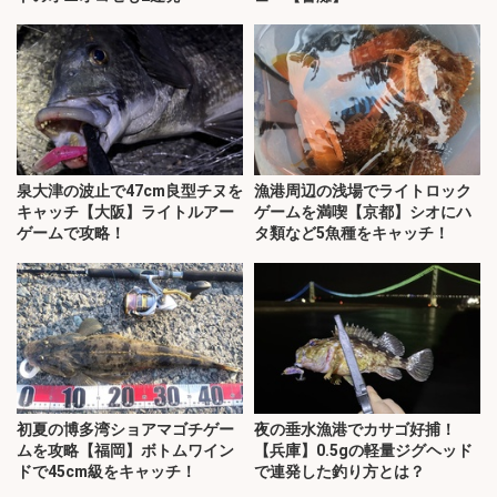
泉大津の波止で47cm良型チヌを
漁港周辺の浅場でライトロック
キャッチ【大阪】ライトルアー
ゲームを満喫【京都】シオにハ
ゲームで攻略！
タ類など5魚種をキャッチ！
初夏の博多湾ショアマゴチゲー
夜の垂水漁港でカサゴ好捕！
ムを攻略【福岡】ボトムワイン
【兵庫】0.5gの軽量ジグヘッド
ドで45cm級をキャッチ！
で連発した釣り方とは？