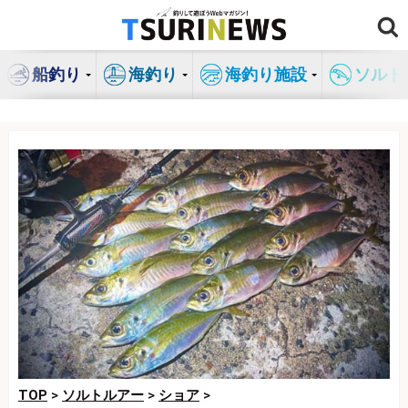
コ
ン
テ
船釣り
海釣り
海釣り施設
ソルト
ン
ツ
へ
ス
キ
ッ
プ
TOP
>
ソルトルアー
>
ショア
>