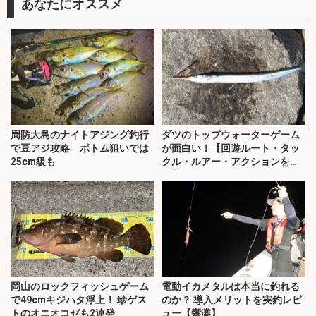
あなたにオススメ
周防大島のナイトアジング釣行
ダツのトップウォーターゲーム
で豆アジ攻略 ボトム狙いでは
が面白い！【回遊ルート・タッ
25cm級も
クル・ルアー・アクションを解
説】
岡山のロックフィッシュゲーム
電動イカメタルは本当に釣れる
で49cmキジハタ浮上！ 珍ゲス
のか？ 導入メリットを実釣レビ
トのオニオコゼも2連発
ュー【響灘】