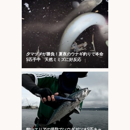
夕マヅメが勝負！夏夜のウナギ釣りで本命
5匹手中 天然ミミズに好反応
館山エリアの堤防でソウダガツオ5匹キャ