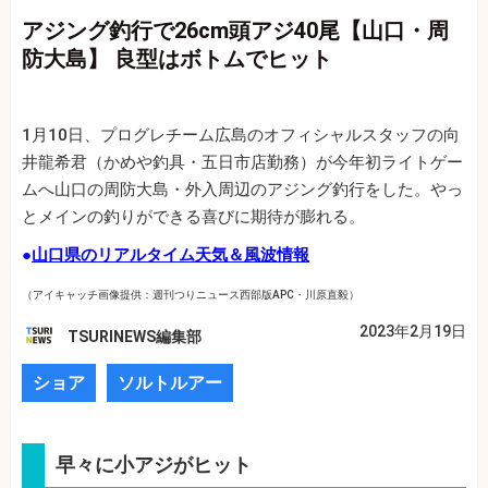
アジング釣行で26cm頭アジ40尾【山口・周
防大島】 良型はボトムでヒット
1月10日、プログレチーム広島のオフィシャルスタッフの向
井龍希君（かめや釣具・五日市店勤務）が今年初ライトゲー
ムへ山口の周防大島・外入周辺のアジング釣行をした。やっ
とメインの釣りができる喜びに期待が膨れる。
●
山口県のリアルタイム天気＆風波情報
（アイキャッチ画像提供：週刊つりニュース西部版APC・川原直毅）
2023年2月19日
TSURINEWS編集部
ショア
ソルトルアー
早々に小アジがヒット