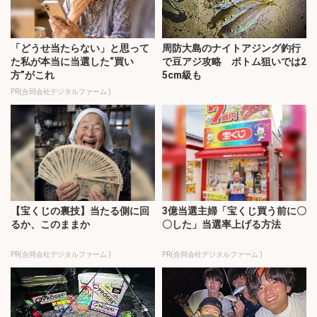
「どうせ当たらない」と思って
周防大島のナイトアジング釣行
た私が本当に当選した“買い
で豆アジ攻略 ボトム狙いでは2
方”がこれ
5cm級も
PR(合同会社デジタルファーム )
【宝くじの裏技】当たる側に回
3億当選主婦「宝くじ買う前に〇
るか、このままか
〇した」当選率上げる方法
PR(合同会社デジタルファーム )
PR(合同会社デジタルファーム )