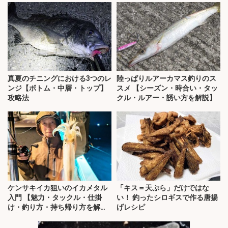
真夏のチニングにおける3つのレ
陸っぱりルアーカマス釣りのス
ンジ【ボトム・中層・トップ】
スメ 【シーズン・時合い・タッ
攻略法
クル・ルアー・誘い方を解説】
ケンサキイカ狙いのイカメタル
「キス＝天ぷら」だけではな
入門 【魅力・タックル・仕掛
い！ 釣ったシロギスで作る唐揚
け・釣り方・持ち帰り方を解
げレシピ
説】