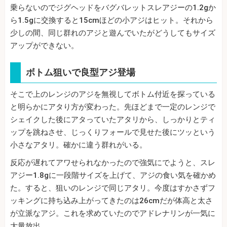
乗らないのでジグヘッドをバグバレットスレアジーの1.2gか
ら1.5gに交換すると15cmほどの小アジはヒット。それから
少しの間、同じ群れのアジと遊んでいたがどうしてもサイズ
アップができない。
ボトム狙いで良型アジ登場
そこで上のレンジのアジを無視してボトム付近を探っている
と明らかにアタり方が変わった。先ほどまで一定のレンジで
シェイクした後にアタっていたアタリから、しっかりとティ
ップを跳ねさせ、じっくりフォールで見せた後にツッという
小さなアタリ。確かに違う群れがいる。
反応が遅れてアワせられなかったので強気にでようと、スレ
アジー1.8gに一段階サイズを上げて、アジの食い気を確かめ
た。すると、狙いのレンジで同じアタリ。今度はすかさずフ
ッキングに持ち込み上がってきたのは26cmだが体高と太さ
が立派なアジ。これを求めていたのでアドレナリンが一気に
大量放出。