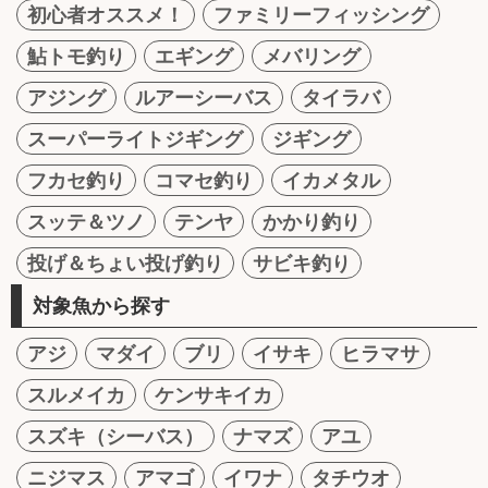
初心者オススメ！
ファミリーフィッシング
鮎トモ釣り
エギング
メバリング
アジング
ルアーシーバス
タイラバ
スーパーライトジギング
ジギング
フカセ釣り
コマセ釣り
イカメタル
スッテ＆ツノ
テンヤ
かかり釣り
投げ＆ちょい投げ釣り
サビキ釣り
対象魚から探す
アジ
マダイ
ブリ
イサキ
ヒラマサ
スルメイカ
ケンサキイカ
スズキ（シーバス）
ナマズ
アユ
ニジマス
アマゴ
イワナ
タチウオ