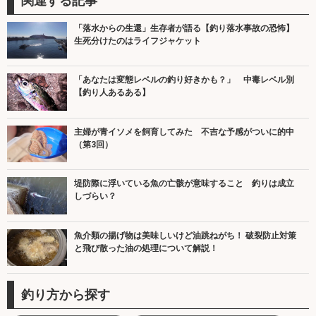
関連する記事
「落水からの生還」生存者が語る【釣り落水事故の恐怖】
生死分けたのはライフジャケット
「あなたは変態レベルの釣り好きかも？」 中毒レベル別
【釣り人あるある】
主婦が青イソメを飼育してみた 不吉な予感がついに的中
（第3回）
堤防際に浮いている魚の亡骸が意味すること 釣りは成立
しづらい？
魚介類の揚げ物は美味しいけど油跳ねがち！ 破裂防止対策
と飛び散った油の処理について解説！
釣り方から探す