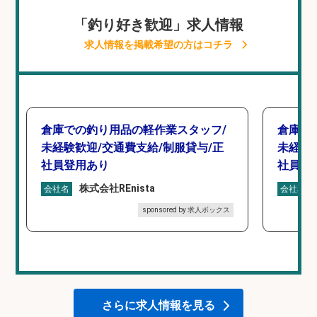
「釣り好き歓迎」求人情報
求人情報を掲載希望の方はコチラ
倉庫での釣り用品の軽作業スタッフ/
倉庫で
未経験歓迎/交通費支給/制服貸与/正
未経験
社員登用あり
社員登
株式会社REnista
会社名
会社名
sponsored by 求人ボックス
さらに求人情報を見る