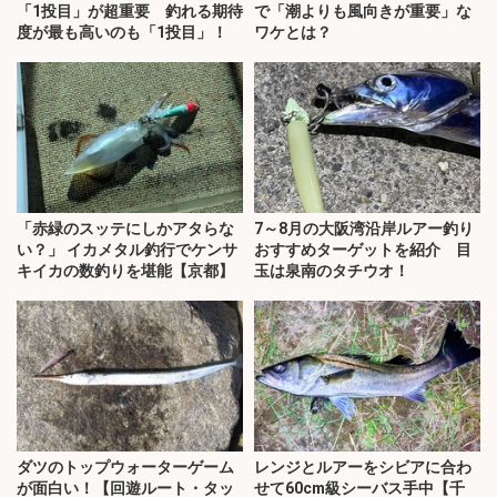
「1投目」が超重要 釣れる期待
で「潮よりも風向きが重要」な
度が最も高いのも「1投目」！
ワケとは？
「赤緑のスッテにしかアタらな
7～8月の大阪湾沿岸ルアー釣り
い？」 イカメタル釣行でケンサ
おすすめターゲットを紹介 目
キイカの数釣りを堪能【京都】
玉は泉南のタチウオ！
ダツのトップウォーターゲーム
レンジとルアーをシビアに合わ
が面白い！【回遊ルート・タッ
せて60cm級シーバス手中【千