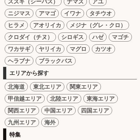
スズキ（シーバス）
ナマズ
アユ
ニジマス
アマゴ
イワナ
タチウオ
ヒラメ
アオリイカ
メジナ（グレ・クロ）
クロダイ（チヌ）
シロギス
ハゼ
マゴチ
ワカサギ
ヤリイカ
マグロ
カツオ
ヘラブナ
ブラックバス
エリアから探す
北海道
東北エリア
関東エリア
甲信越エリア
北陸エリア
東海エリア
関西エリア
中国エリア
四国エリア
九州エリア
海外
特集