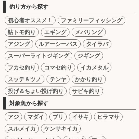
釣り方から探す
初心者オススメ！
ファミリーフィッシング
鮎トモ釣り
エギング
メバリング
アジング
ルアーシーバス
タイラバ
スーパーライトジギング
ジギング
フカセ釣り
コマセ釣り
イカメタル
スッテ＆ツノ
テンヤ
かかり釣り
投げ＆ちょい投げ釣り
サビキ釣り
対象魚から探す
アジ
マダイ
ブリ
イサキ
ヒラマサ
スルメイカ
ケンサキイカ