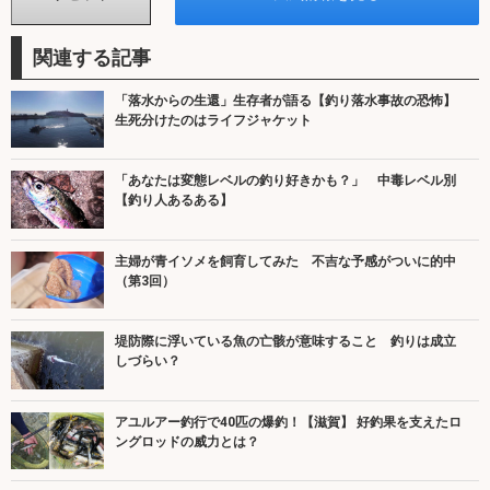
関連する記事
「落水からの生還」生存者が語る【釣り落水事故の恐怖】
生死分けたのはライフジャケット
「あなたは変態レベルの釣り好きかも？」 中毒レベル別
【釣り人あるある】
主婦が青イソメを飼育してみた 不吉な予感がついに的中
（第3回）
堤防際に浮いている魚の亡骸が意味すること 釣りは成立
しづらい？
アユルアー釣行で40匹の爆釣！【滋賀】 好釣果を支えたロ
ングロッドの威力とは？