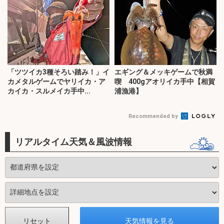
「ツツイカ3種そろい踏み！」イ
エギング＆メッキゲームで秋満
カメタルゲームでヤリイカ・ア
喫 400gアオリイカ手中【相賀
カイカ・スルメイカ手中...
浦漁港】
Recommended by
リアルタイム天気＆風波情報