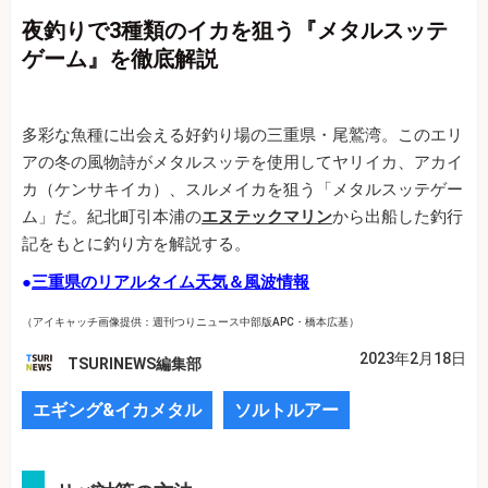
夜釣りで3種類のイカを狙う『メタルスッテ
ゲーム』を徹底解説
多彩な魚種に出会える好釣り場の三重県・尾鷲湾。このエリ
アの冬の風物詩がメタルスッテを使用してヤリイカ、アカイ
カ（ケンサキイカ）、スルメイカを狙う「メタルスッテゲー
ム」だ。紀北町引本浦の
エヌテックマリン
から出船した釣行
記をもとに釣り方を解説する。
●
三重県のリアルタイム天気＆風波情報
（アイキャッチ画像提供：週刊つりニュース中部版APC・橋本広基）
2023年2月18日
TSURINEWS編集部
エギング&イカメタル
ソルトルアー