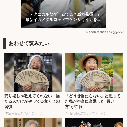
「テクニカルなゲームでこそ威力発揮！」
最新イカメタルロッドでケンサキイカを攻
略【福井】
Recommended by
売り場じゃ教えてくれない！当
「どうせ当たらない」と思って
たる人だけがやってる宝くじの
た私が本当に当選した“買い
習慣
方”がこれ
PR(合同会社デジタルファーム )
PR(合同会社デジタルファーム )