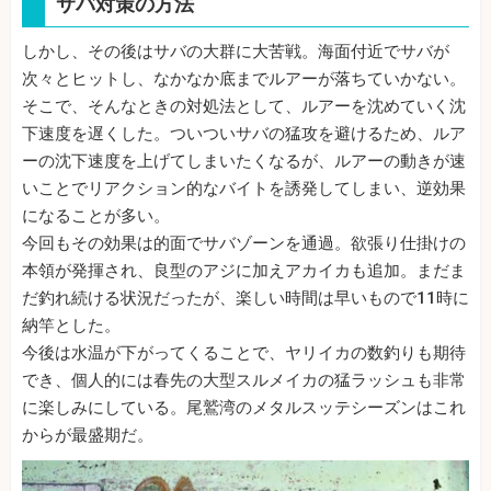
サバ対策の方法
しかし、その後はサバの大群に大苦戦。海面付近でサバが
次々とヒットし、なかなか底までルアーが落ちていかない。
そこで、そんなときの対処法として、ルアーを沈めていく沈
下速度を遅くした。ついついサバの猛攻を避けるため、ルア
ーの沈下速度を上げてしまいたくなるが、ルアーの動きが速
いことでリアクション的なバイトを誘発してしまい、逆効果
になることが多い。
今回もその効果は的面でサバゾーンを通過。欲張り仕掛けの
本領が発揮され、良型のアジに加えアカイカも追加。まだま
だ釣れ続ける状況だったが、楽しい時間は早いもので11時に
納竿とした。
今後は水温が下がってくることで、ヤリイカの数釣りも期待
でき、個人的には春先の大型スルメイカの猛ラッシュも非常
に楽しみにしている。尾鷲湾のメタルスッテシーズンはこれ
からが最盛期だ。