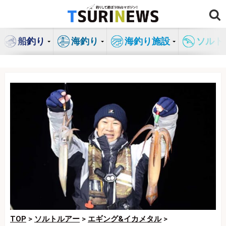
コ
ン
テ
船釣り
海釣り
海釣り施設
ソルト
ン
ツ
へ
ス
キ
ッ
プ
TOP
>
ソルトルアー
>
エギング&イカメタル
>