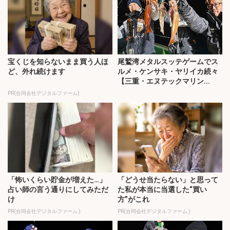
宝くじを知らないまま買う人ほ
尾鷲湾メタルスッテゲームでス
ど、外れ続けます
ルメ・ケンサキ・ヤリイカ続々
【三重・エヌテックマリン...
PR(合同会社デジタルファーム)
「怖いくらい貯金が増えた…」
「どうせ当たらない」と思って
占い師の言う通りにしてみただ
た私が本当に当選した“買い
け
方”がこれ
PR(合同会社デジタルファーム )
PR(合同会社デジタルファーム )