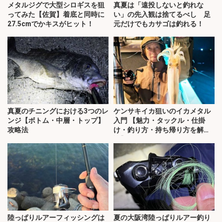
メタルジグで大型シロギスを狙
真夏は「遠投しないと釣れな
ってみた【佐賀】着底と同時に
い」の先入観は捨てるべし 足
27.5cmでかキスがヒット！
元だけでもカサゴは釣れる！
真夏のチニングにおける3つのレ
ケンサキイカ狙いのイカメタル
ンジ【ボトム・中層・トップ】
入門 【魅力・タックル・仕掛
攻略法
け・釣り方・持ち帰り方を解
説】
陸っぱりルアーフィッシングは
夏の大阪湾陸っぱりルアー釣り