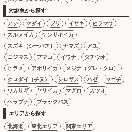
対象魚から探す
アジ
マダイ
ブリ
イサキ
ヒラマサ
スルメイカ
ケンサキイカ
スズキ（シーバス）
ナマズ
アユ
ニジマス
アマゴ
イワナ
タチウオ
ヒラメ
アオリイカ
メジナ（グレ・クロ）
クロダイ（チヌ）
シロギス
ハゼ
マゴチ
ワカサギ
ヤリイカ
マグロ
カツオ
ヘラブナ
ブラックバス
エリアから探す
北海道
東北エリア
関東エリア