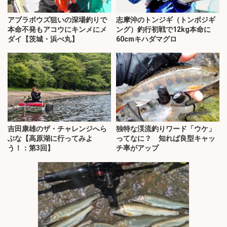
アブラボウズ狙いの深場釣りで
志摩沖のトンジギ（トンボジギ
本命不発もアコウにキンメにメ
ング）釣行初戦で12kg本命に
ダイ【茨城・浜べ丸】
60cmキハダマグロ
吉田康雄のザ・チャレンジへら
独特な渓流釣りワード「ウケ」
ぶな【高原湖に行ってみよ
ってなに？ 知れば良型キャッ
う！：第3回】
チ率がアップ