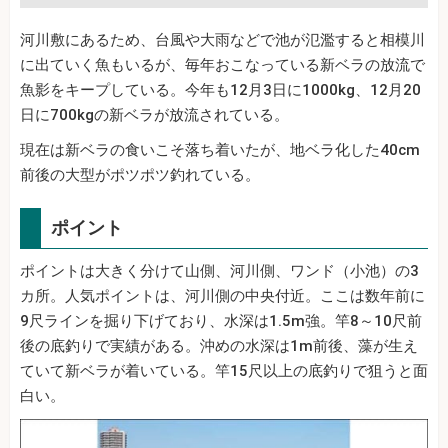
河川敷にあるため、台風や大雨などで池が氾濫すると相模川
に出ていく魚もいるが、毎年おこなっている新ベラの放流で
魚影をキープしている。今年も12月3日に1000kg、12月20
日に700kgの新ベラが放流されている。
現在は新ベラの食いこそ落ち着いたが、地ベラ化した40cm
前後の大型がポツポツ釣れている。
ポイント
ポイントは大きく分けて山側、河川側、ワンド（小池）の3
カ所。人気ポイントは、河川側の中央付近。ここは数年前に
9尺ラインを掘り下げており、水深は1.5m強。竿8～10尺前
後の底釣りで実績がある。沖めの水深は1m前後、藻が生え
ていて新ベラが着いている。竿15尺以上の底釣りで狙うと面
白い。