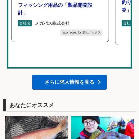
釣り好
フィッシング用品の「製品開発設
発」/D
計」
メガバス株式会社
会社名
会社名
sponsored by 求人ボックス
さらに求人情報を見る
あなたにオススメ