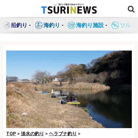
コ
ン
テ
船釣り
海釣り
海釣り施設
ソルト
ン
ツ
へ
ス
キ
ッ
プ
TOP
>
淡水の釣り
>
ヘラブナ釣り
>