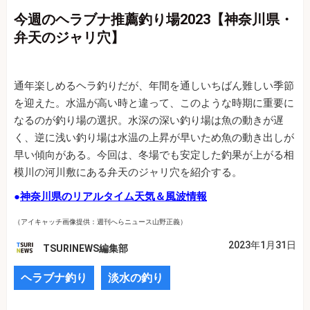
今週のヘラブナ推薦釣り場2023【神奈川県・
弁天のジャリ穴】
通年楽しめるヘラ釣りだが、年間を通しいちばん難しい季節
を迎えた。水温が高い時と違って、このような時期に重要に
なるのが釣り場の選択。水深の深い釣り場は魚の動きが遅
く、逆に浅い釣り場は水温の上昇が早いため魚の動き出しが
早い傾向がある。今回は、冬場でも安定した釣果が上がる相
模川の河川敷にある弁天のジャリ穴を紹介する。
●
神奈川県のリアルタイム天気＆風波情報
（アイキャッチ画像提供：週刊へらニュース山野正義）
2023年1月31日
TSURINEWS編集部
ヘラブナ釣り
淡水の釣り