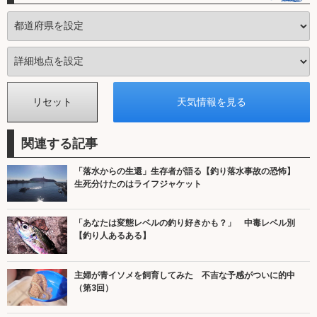
関連する記事
「落水からの生還」生存者が語る【釣り落水事故の恐怖】
生死分けたのはライフジャケット
「あなたは変態レベルの釣り好きかも？」 中毒レベル別
【釣り人あるある】
主婦が青イソメを飼育してみた 不吉な予感がついに的中
（第3回）