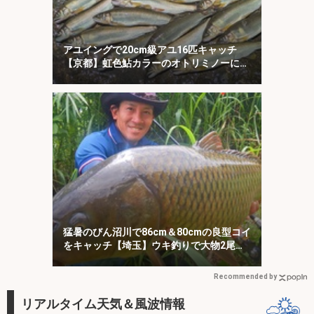
アユイングで20cm級アユ16匹キャッチ
【京都】虹色鮎カラーのオトリミノーにヒ
ット集中！
猛暑のびん沼川で86cm＆80cmの良型コイ
をキャッチ【埼玉】ウキ釣りで大物2尾を
攻略
Recommended by
リアルタイム天気＆風波情報