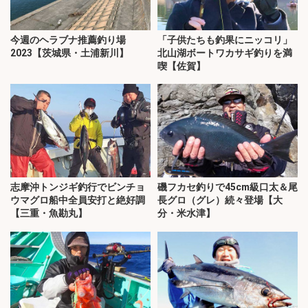
今週のヘラブナ推薦釣り場
「子供たちも釣果にニッコリ」
2023【茨城県・土浦新川】
北山湖ボートワカサギ釣りを満
喫【佐賀】
志摩沖トンジギ釣行でビンチョ
磯フカセ釣りで45cm級口太＆尾
ウマグロ船中全員安打と絶好調
長グロ（グレ）続々登場【大
【三重・魚勘丸】
分・米水津】