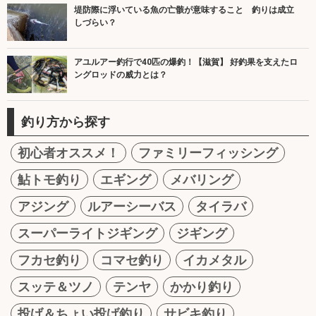
堤防際に浮いている魚の亡骸が意味すること 釣りは成立
しづらい？
アユルアー釣行で40匹の爆釣！【滋賀】 好釣果を支えたロ
ングロッドの威力とは？
釣り方から探す
初心者オススメ！
ファミリーフィッシング
鮎トモ釣り
エギング
メバリング
アジング
ルアーシーバス
タイラバ
スーパーライトジギング
ジギング
フカセ釣り
コマセ釣り
イカメタル
スッテ＆ツノ
テンヤ
かかり釣り
投げ＆ちょい投げ釣り
サビキ釣り