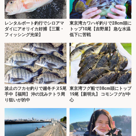
レンタルボート釣行でシロアマ
東京湾カワハギ釣りで28cm頭に
ダイにアオリイカ好捕【三重・
トップ10尾【吉野屋】 急な水温
フィッシング光栄】
低下に苦戦
波止のフカセ釣りで越冬チヌ5尾
東京湾フグ船で38cm頭にトップ
手中【福岡】 沖の沈みテトラ周
19尾【新明丸】 コモンフグが中
り狙いが的中
心