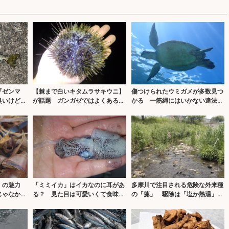
『ゼンマ
【棘まで白いキタムラサキウニ】
傷つけられたウミガメが多数見つ
臭いけど美
が話題 ガンガゼではよくあるこ
かる 一筋縄にはいかない違法駆
と？
除問題
節」の魅力
「ミミイカ」はイカなのに耳があ
多摩川で注目される危険な外来種
じゃなかっ
る？ 見た目は可愛いくて食味も
の「藻」 駆除は「塩か熱湯」が
抜群
有効？