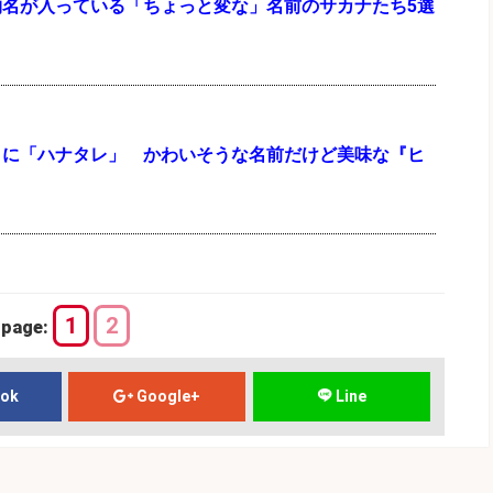
物名が入っている「ちょっと変な」名前のサカナたち5選
」に「ハナタレ」 かわいそうな名前だけど美味な『ヒ
1
2
page:
ook
Google+
Line