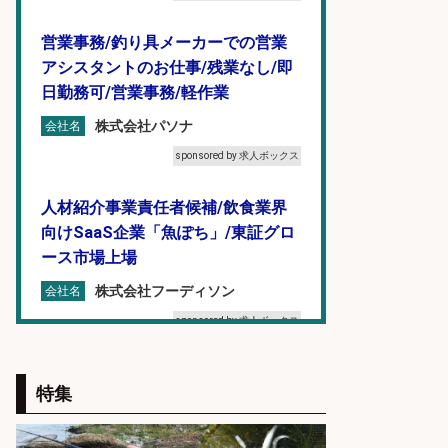
営業事務/釣り具メーカーでの営業
アシスタントのお仕事/残業なし/即
日勤務可/営業事務/軽作業
株式会社パソナ
会社名
sponsored by 求人ボックス
人材紹介事業責任者候補/飲食業界
向けSaaS企業「魚ぽち」/東証グロ
ース市場上場
株式会社フーディソン
会社名
sponsored by 求人ボックス
フィッシング用品の「製品開発設
特集
計」
メガバス株式会社
会社名