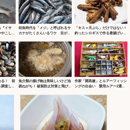
る『イサ
幼魚時代を「メジ」と呼ばれるサ
「キス＝天ぷら」だけではない！
ややこしい
カナがたくさんいるワケ 目が近
釣ったシロギスで作る唐揚げレシ
いから「メジカ」が由来？
ピ
める！ 前
魚介類の揚げ物は美味しいけど油
作家「開高健」とルアーフィッシ
を調査して
跳ねがち！ 破裂防止対策と飛び
ングの出会い 愛用ルアー2選も
散った油の処理について解説！
紹介