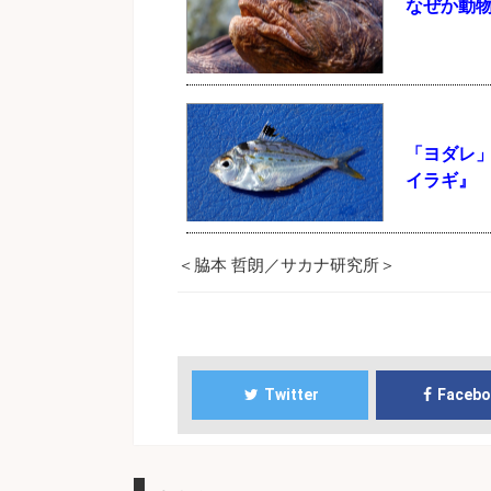
なぜか動
「ヨダレ
イラギ』
＜脇本 哲朗／サカナ研究所＞
Twitter
Faceb