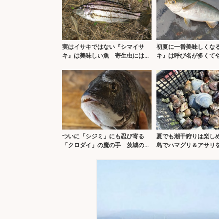
実はイサキではない『シマイサ
初夏に一番美味しくな
キ』は美味しい魚 寄生虫には要
キ』は呼び名が多くて
注意
サカナ
ついに「シジミ」にも忍び寄る
夏でも潮干狩りは楽し
「クロダイ」の魔の手 茨城の名
島でハマグリ＆アサリ
所で漁獲量が半減
みた【愛知】