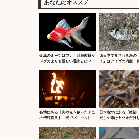
あなたにオススメ
金魚のルーツはフナ 品種改良が
西日本で食される海の
メダカよりも難しい理由とは？
イ』はアイゴの内臓 
味しい？
各地にある【火や光を使ったアユ
日本各地にある「雑
の伝統漁法】 光でパニックにさ
だしの素はカツオだけ
せる？
た？