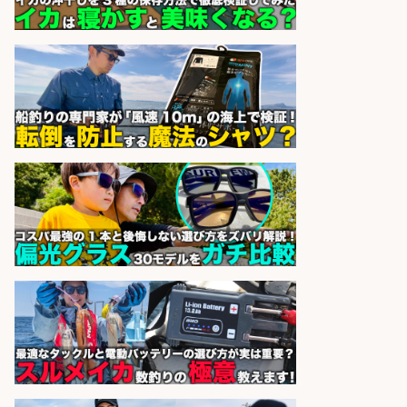
配達/ドライバー/ドライバー補助 魚
の梱包 年齢経験不問/完全週休2日で
最低月収33万円保証
株式会社ワイズ
会社名
sponsored by 求人ボックス
魚の調理経験が活かせる「鮮魚加
工/食品工場スタッフ」
株式会社松屋フーズ
会社名
sponsored by 求人ボックス
日払いOKで即日収入/キッチンスタ
ッフ/「神戸市灘区」バイク通勤OK/
王子公園駅徒歩4分のスーパーでお
魚の加工やお刺身の盛り付け/日払
いOK/未経験歓迎のシフト制日勤・
自転車