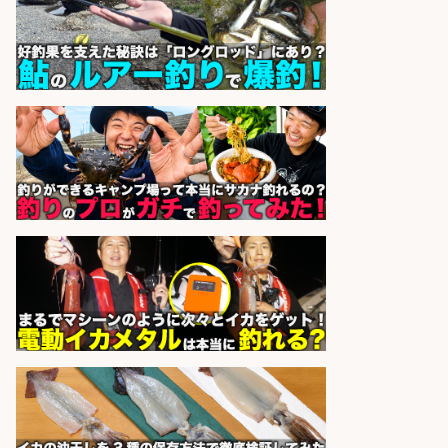
sponsored by 求人ボックス
魚をさばける方必見「鮮魚部門スタ
ッフ」/3つの働き方が選べる
株式会社旬
会社名
sponsored by 求人ボックス
日払いOKで即日収入/飲食・フード
その他/「神戸市灘区」 自転車/王子
公園駅徒歩4分のスーパーでお魚の
加工やお刺身の盛り付け/日払いOK/
未経験歓迎のシフト制日勤&バイク
通勤OK
パーソルファクトリーパートナ
会社名
ーズ株式会社
sponsored by 求人ボックス