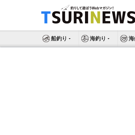
コ
ン
テ
ン
ツ
船釣り
海釣り
海
へ
ス
キ
ッ
プ