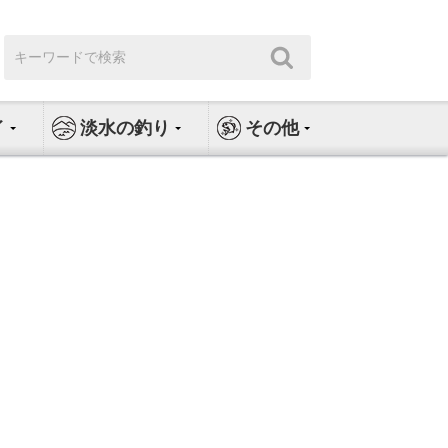
検
検
索:
索
イ
淡水の釣り
その他