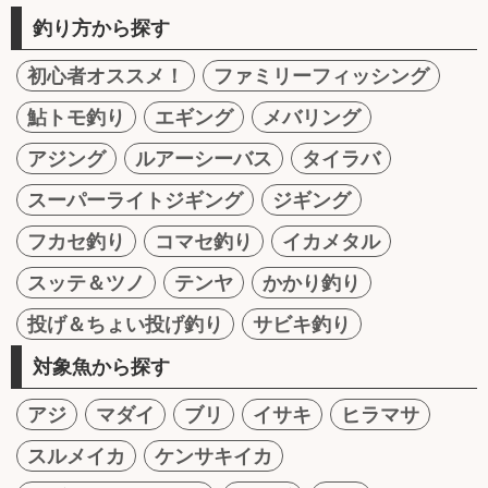
釣り方から探す
初心者オススメ！
ファミリーフィッシング
鮎トモ釣り
エギング
メバリング
アジング
ルアーシーバス
タイラバ
スーパーライトジギング
ジギング
フカセ釣り
コマセ釣り
イカメタル
スッテ＆ツノ
テンヤ
かかり釣り
投げ＆ちょい投げ釣り
サビキ釣り
対象魚から探す
アジ
マダイ
ブリ
イサキ
ヒラマサ
スルメイカ
ケンサキイカ