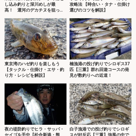
し込み釣りと深川めしが最
攻略法 【時合い・タナ・仕掛け
高！ 運河のデカチヌを狙って
選びのコツを解説】
みた
東京湾のハゼ釣りを楽しもう
楠漁港の投げ釣りでシロギス37
【タックル・仕掛け・エサ・釣
匹【三重】群れ回遊コースの発
り方・レシピを解説】
見が数釣りへの近道！
夜の堤防釣りでヒラ・サッパ・
白子漁港での投げ釣りでシロギ
セイゴを手中【松合新港・熊
スが好反応【三重】強風の中で