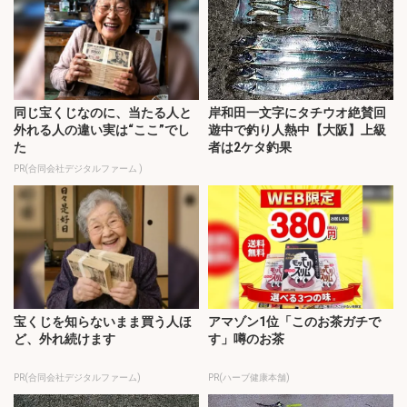
同じ宝くじなのに、当たる人と
岸和田一文字にタチウオ絶賛回
外れる人の違い実は“ここ”でし
遊中で釣り人熱中【大阪】上級
た
者は2ケタ釣果
PR(合同会社デジタルファーム )
宝くじを知らないまま買う人ほ
アマゾン1位「このお茶ガチで
ど、外れ続けます
す」噂のお茶
PR(合同会社デジタルファーム)
PR(ハーブ健康本舗)