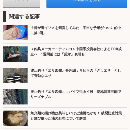
関連する記事
主婦が青イソメを飼育してみた 不吉な予感がついに的中
（第3回）
＜釣具メーカー・ティムコ＞中国系投資会社によるTOB成
立へ 1週間前には「反対」表明も
波止釣り『エサ図鑑』番外編：サビキの「さしエサ」とし
て有効なエサ
波止釣り『エサ図鑑』：パイプ虫＆イ貝 現地調達可能で
リーズナブル
魚介類の揚げ物は美味しいけど油跳ねがち！ 破裂防止対策
と飛び散った油の処理について解説！