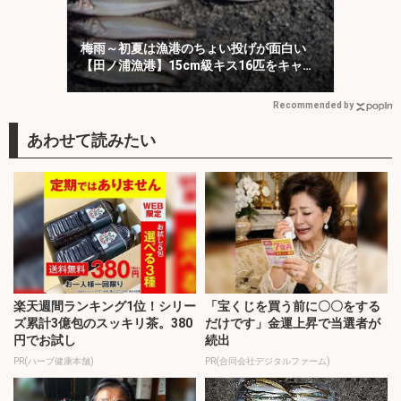
梅雨～初夏は漁港のちょい投げが面白い
【田ノ浦漁港】15cm級キス16匹をキャッ
チ！
Recommended by
楽天週間ランキング1位！シリー
「宝くじを買う前に〇〇をする
ズ累計3億包のスッキリ茶。380
だけです」金運上昇で当選者が
円でお試し
続出
PR(ハーブ健康本舗)
PR(合同会社デジタルファーム)