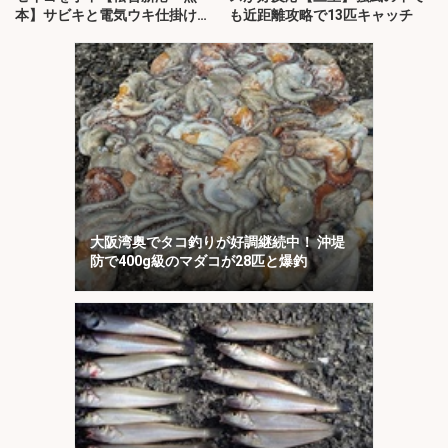
本】サビキと電気ウキ仕掛けで
も近距離攻略で13匹キャッチ
攻略
大阪湾奥でタコ釣りが好調継続中！ 沖堤
防で400g級のマダコが28匹と爆釣