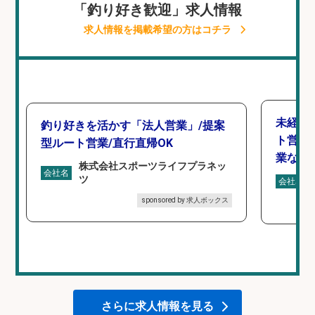
「釣り好き歓迎」求人情報
求人情報を掲載希望の方はコチラ
未経験
釣り好きを活かす「法人営業」/提案
ト営業
型ルート営業/直行直帰OK
業なし
株式会社スポーツライフプラネッ
会社名
ツ
会社名
sponsored by 求人ボックス
さらに求人情報を見る