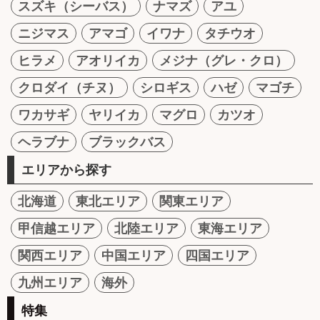
スズキ（シーバス）
ナマズ
アユ
ニジマス
アマゴ
イワナ
タチウオ
ヒラメ
アオリイカ
メジナ（グレ・クロ）
クロダイ（チヌ）
シロギス
ハゼ
マゴチ
ワカサギ
ヤリイカ
マグロ
カツオ
ヘラブナ
ブラックバス
エリアから探す
北海道
東北エリア
関東エリア
甲信越エリア
北陸エリア
東海エリア
関西エリア
中国エリア
四国エリア
九州エリア
海外
特集