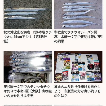
秋の沖波止を満喫 指4本級タチ
和歌山でタチウオシーズン開
ウオに25cmアジ！【第8防波
幕 水軒一文字で夜明け帯に7匹
堤】
の釣果
岸和田一文字でのテンヤタチウ
波止のエサ釣り仕掛けを自作し
オ釣りで本命5匹【大阪】青物狙
よう 市販品の方が良い釣りも
いのませ釣りは不発
のとは？