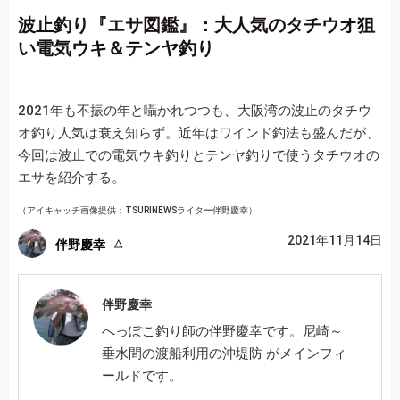
波止釣り『エサ図鑑』：大人気のタチウオ狙
い電気ウキ＆テンヤ釣り
2021年も不振の年と囁かれつつも、大阪湾の波止のタチウ
オ釣り人気は衰え知らず。近年はワインド釣法も盛んだが、
今回は波止での電気ウキ釣りとテンヤ釣りで使うタチウオの
エサを紹介する。
（アイキャッチ画像提供：TSURINEWSライター伴野慶幸）
2021年11月14日
伴野慶幸
伴野慶幸
へっぽこ釣り師の伴野慶幸です。尼崎～
垂水間の渡船利用の沖堤防 がメインフィ
ールドです。