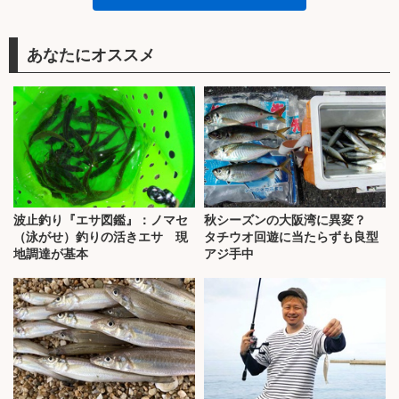
あなたにオススメ
波止釣り『エサ図鑑』：ノマセ
秋シーズンの大阪湾に異変？
（泳がせ）釣りの活きエサ 現
タチウオ回遊に当たらずも良型
地調達が基本
アジ手中