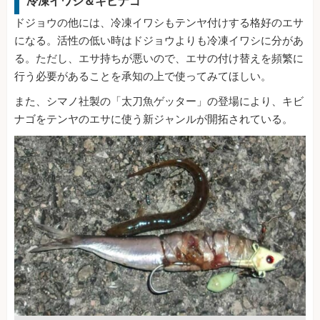
冷凍イワシ＆キビナゴ
ドジョウの他には、冷凍イワシもテンヤ付けする格好のエサ
になる。活性の低い時はドジョウよりも冷凍イワシに分があ
る。ただし、エサ持ちが悪いので、エサの付け替えを頻繁に
行う必要があることを承知の上で使ってみてほしい。
また、シマノ社製の「太刀魚ゲッター」の登場により、キビ
ナゴをテンヤのエサに使う新ジャンルが開拓されている。