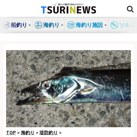
コ
ン
テ
船釣り
海釣り
海釣り施設
ソルト
ン
ツ
へ
ス
キ
ッ
プ
TOP
>
海釣り
>
堤防釣り
>