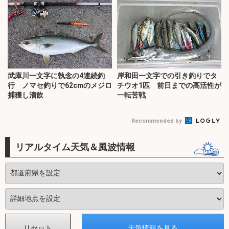
武庫川一文字に執念の4連続釣
岸和田一文字での引き釣りでタ
行 ノマセ釣りで62cmのメジロ
チウオ1匹 前日までの高活性が
捕獲し溜飲
一転苦戦
Recommended by
リアルタイム天気＆風波情報