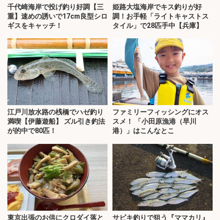
千代崎海岸で投げ釣り好調【三
姫路大塩海岸でキス釣りが好
重】速めの誘いで17cm良型シロ
調！お手軽「ライトキャストス
ギスをキャッチ！
タイル」で28匹手中【兵庫】
江戸川放水路の桟橋でハゼ釣り
ファミリーフィッシングにオス
満喫【伊藤遊船】 ズル引き釣法
スメ！ 「小田原漁港（早川
が的中で80匹！
港）」はこんなとこ
東京出張のお供にクロダイ落と
サビキ釣りで狙う『ママカリ』