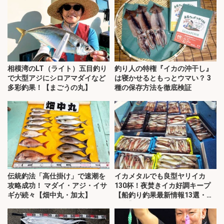
相模湾のLT（ライト）五目釣り
釣り人の特権『イカの沖干し』
で大型アジにシロアマダイなど
は寝かせるともっとウマい？ 3
多彩釣果！【まごうの丸】
種の保存方法を徹底検証
伝統釣法「高仕掛け」で速潮を
イカメタルでも良型ヤリイカ
攻略成功！ マダイ・アジ・イサ
130杯！夜焚きイカ好調キープ
ギが続々【畑中丸・加太】
【船釣り釣果最新情報13選・玄
界灘】