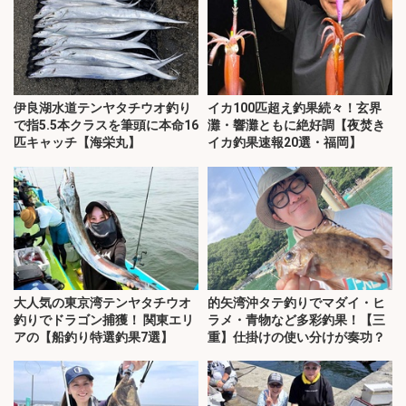
伊良湖水道テンヤタチウオ釣り
イカ100匹超え釣果続々！玄界
で指5.5本クラスを筆頭に本命16
灘・響灘ともに絶好調【夜焚き
匹キャッチ【海栄丸】
イカ釣果速報20選・福岡】
大人気の東京湾テンヤタチウオ
的矢湾沖タテ釣りでマダイ・ヒ
釣りでドラゴン捕獲！ 関東エリ
ラメ・青物など多彩釣果！【三
アの【船釣り特選釣果7選】
重】仕掛けの使い分けが奏功？