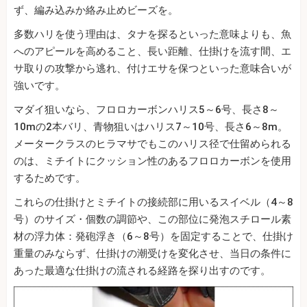
ず、編み込みか絡み止めビーズを。
多数ハリを使う理由は、タナを探るといった意味よりも、魚
へのアピールを高めること、長い距離、仕掛けを流す間、エ
サ取りの攻撃から逃れ、付けエサを保つといった意味合いが
強いです。
マダイ狙いなら、フロロカーボンハリス5～6号、長さ8～
10mの2本バリ、青物狙いはハリス7～10号、長さ6～8m。
メータークラスのヒラマサでもこのハリス径で仕留められる
のは、ミチイトにクッション性のあるフロロカーボンを使用
するためです。
これらの仕掛けとミチイトの接続部に用いるスイベル（4～8
号）のサイズ・個数の調節や、この部位に発泡スチロール素
材の浮力体：発砲浮き（6～8号）を固定することで、仕掛け
重量のみならず、仕掛けの潮受けを変化させ、当日の条件に
あった最適な仕掛けの流される経路を探り出すのです。