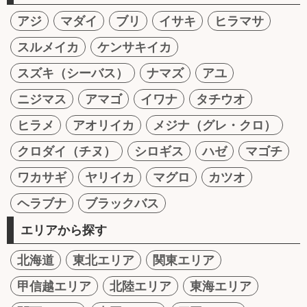
アジ
マダイ
ブリ
イサキ
ヒラマサ
スルメイカ
ケンサキイカ
スズキ（シーバス）
ナマズ
アユ
ニジマス
アマゴ
イワナ
タチウオ
ヒラメ
アオリイカ
メジナ（グレ・クロ）
クロダイ（チヌ）
シロギス
ハゼ
マゴチ
ワカサギ
ヤリイカ
マグロ
カツオ
ヘラブナ
ブラックバス
エリアから探す
北海道
東北エリア
関東エリア
甲信越エリア
北陸エリア
東海エリア