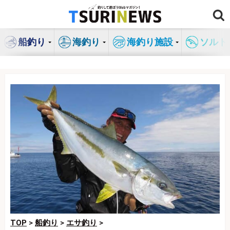
コ
ン
テ
船釣り
海釣り
海釣り施設
ソルト
ン
ツ
へ
ス
キ
ッ
プ
TOP
>
船釣り
>
エサ釣り
>