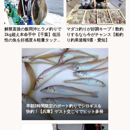
解禁直後の飯岡沖ヒラメ釣りで
マダコ釣りが好調キープ！数釣
2kg超え本命手中【千葉】低活
りするなら今がチャンス【船釣
性の魚を好感度＆軽量タックル
り釣果速報9選・愛知】
で攻略
早朝3時間限定のボート釣りでシロギスを
快釣！【兵庫】ゲスト交じりでヒット多発