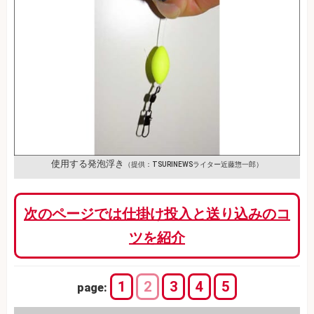
使用する発泡浮き
（提供：TSURINEWSライター近藤惣一郎）
次のページでは仕掛け投入と送り込みのコ
ツを紹介
1
2
3
4
5
page: