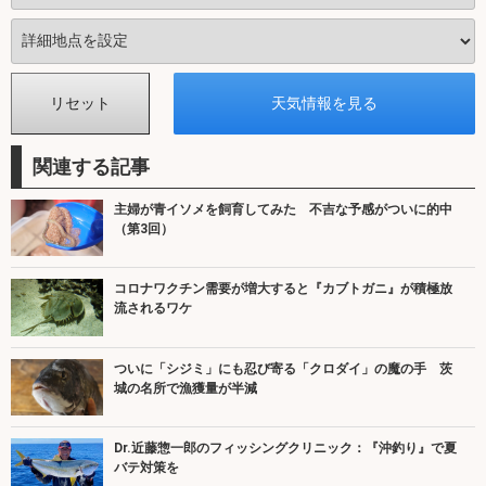
関連する記事
主婦が青イソメを飼育してみた 不吉な予感がついに的中
（第3回）
コロナワクチン需要が増大すると『カブトガニ』が積極放
流されるワケ
ついに「シジミ」にも忍び寄る「クロダイ」の魔の手 茨
城の名所で漁獲量が半減
Dr.近藤惣一郎のフィッシングクリニック：『沖釣り』で夏
バテ対策を