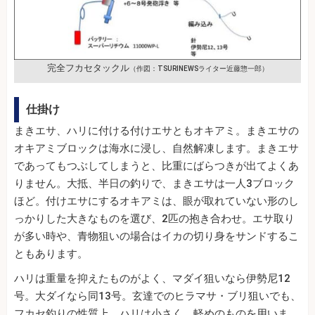
完全フカセタックル
（作図：TSURINEWSライター近藤惣一郎）
仕掛け
まきエサ、ハリに付ける付けエサともオキアミ。まきエサの
オキアミブロックは海水に浸し、自然解凍します。まきエサ
であってもつぶしてしまうと、比重にばらつきが出てよくあ
りません。大抵、半日の釣りで、まきエサは一人3ブロック
ほど。付けエサにするオキアミは、眼が取れていない形のし
っかりした大きなものを選び、2匹の抱き合わせ。エサ取り
が多い時や、青物狙いの場合はイカの切り身をサンドするこ
ともあります。
ハリは重量を抑えたものがよく、マダイ狙いなら伊勢尼12
号。大ダイなら同13号。玄達でのヒラマサ・ブリ狙いでも、
フカセ釣りの性質上、ハリは小さく、軽めのものを用いま