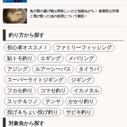
魚介類の揚げ物は美味しいけど油跳ねがち！ 破裂防止対策
と飛び散った油の処理について解説！
釣り方から探す
初心者オススメ！
ファミリーフィッシング
鮎トモ釣り
エギング
メバリング
アジング
ルアーシーバス
タイラバ
スーパーライトジギング
ジギング
フカセ釣り
コマセ釣り
イカメタル
スッテ＆ツノ
テンヤ
かかり釣り
投げ＆ちょい投げ釣り
サビキ釣り
対象魚から探す