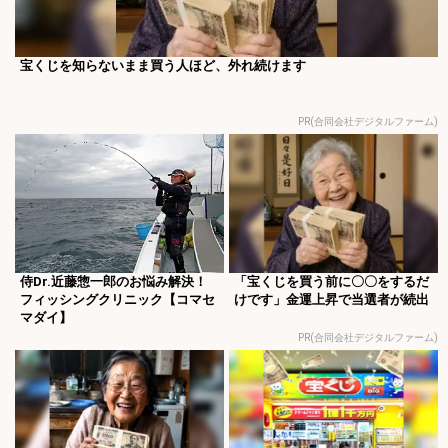
宝くじを知らないまま買う人ほど、外れ続けます
PR(合同会社デジタルファーム)
侍Dr.近藤惣一郎のお悩み解決！
「宝くじを買う前に〇〇をするだ
フィッシングクリニック【コマセ
けです」金運上昇で当選者が続出
マダイ】
PR(合同会社デジタルファーム)