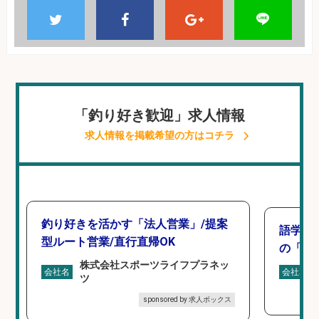
「釣り好き歓迎」求人情報
求人情報を掲載希望の方はコチラ
釣り好きを活かす「法人営業」/提案
語学力
型ルート営業/直行直帰OK
の「海外
株式会社スポーツライフプラネッ
会社名
会社名
ツ
sponsored by 求人ボックス