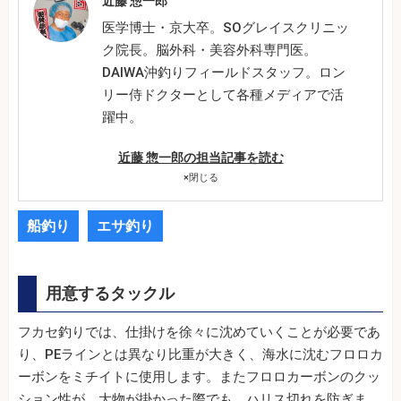
近藤 惣一郎
医学博士・京大卒。SOグレイスクリニッ
ク院長。脳外科・美容外科専門医。
DAIWA沖釣りフィールドスタッフ。ロン
リー侍ドクターとして各種メディアで活
躍中。
近藤 惣一郎の担当記事を読む
×
閉じる
船釣り
エサ釣り
用意するタックル
フカセ釣りでは、仕掛けを徐々に沈めていくことが必要であ
り、PEラインとは異なり比重が大きく、海水に沈むフロロカ
ーボンをミチイトに使用します。またフロロカーボンのクッ
ション性が、大物が掛かった際でも、ハリス切れを防ぎま