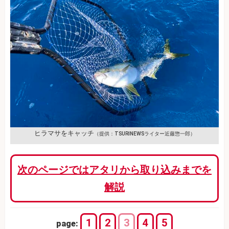
ヒラマサをキャッチ
（提供：TSURINEWSライター近藤惣一郎）
次のページではアタリから取り込みまでを
解説
1
2
3
4
5
page: