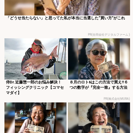
「どうせ当たらない」と思ってた私が本当に当選した“買い方”がこれ
PR(合同会社デジタルファーム )
侍Dr.近藤惣一郎のお悩み解決！
８月のロト6はこの方法で買え!!６
フィッシングクリニック【コマセ
つの数字が『完全一致』する方法
マダイ】
PR(株式会社MURA)