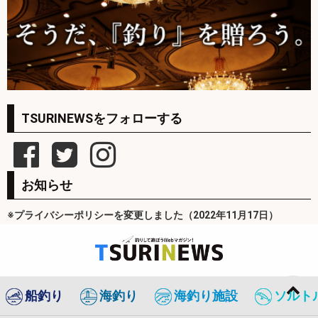
TSURINEWSをフォローする
お知らせ
※プライバシーポリシーを変更しました（2022年11月17日）
船釣り
海釣り
海釣り施設
ソルト