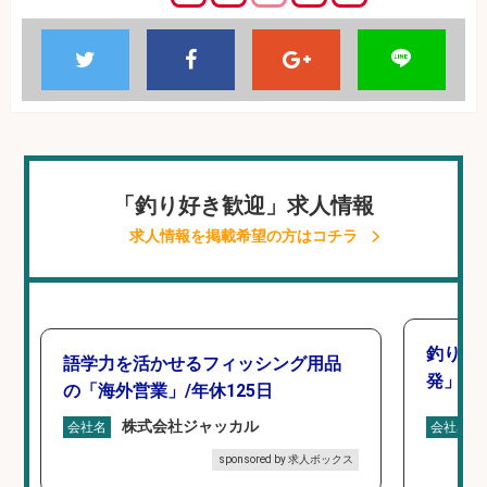
「釣り好き歓迎」求人情報
求人情報を掲載希望の方はコチラ
釣り好
語学力を活かせるフィッシング用品
発」/D
の「海外営業」/年休125日
株式会社ジャッカル
会社名
会社名
sponsored by 求人ボックス