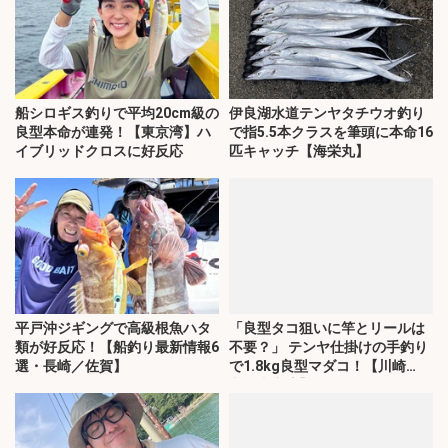
船シロギス釣りで平均20cm級の
伊良湖水道テンヤタチウオ釣り
良型本命が連発！【東京湾】ハ
で指5.5本クラスを筆頭に本命16
イブリッドクロスに好反応
匹キャッチ【海栄丸】
平戸沖ジギングで高級根魚ハタ
「良型タコ狙いに竿とリールは
類が好反応！【船釣り最新情報6
不要？」 テンヤ仕掛けの手釣り
選・長崎／佐賀】
で1.8kg良型マダコ！【川崎
丸・東京湾】