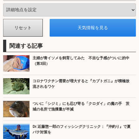
関連する記事
主婦が青イソメを飼育してみた 不吉な予感がついに的中
（第3回）
コロナワクチン需要が増大すると『カブトガニ』が積極放
流されるワケ
ついに「シジミ」にも忍び寄る「クロダイ」の魔の手 茨
城の名所で漁獲量が半減
Dr.近藤惣一郎のフィッシングクリニック：『沖釣り』で夏
バテ対策を