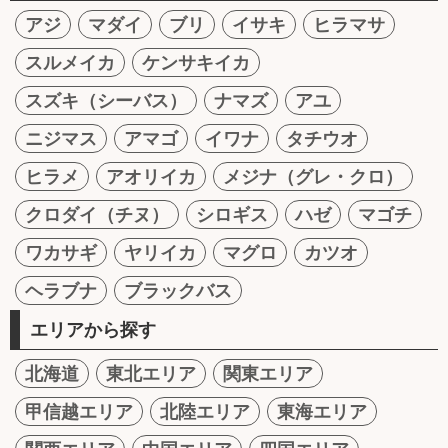
アジ
マダイ
ブリ
イサキ
ヒラマサ
スルメイカ
ケンサキイカ
スズキ（シーバス）
ナマズ
アユ
ニジマス
アマゴ
イワナ
タチウオ
ヒラメ
アオリイカ
メジナ（グレ・クロ）
クロダイ（チヌ）
シロギス
ハゼ
マゴチ
ワカサギ
ヤリイカ
マグロ
カツオ
ヘラブナ
ブラックバス
エリアから探す
北海道
東北エリア
関東エリア
甲信越エリア
北陸エリア
東海エリア