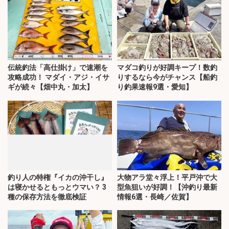
伝統釣法「高仕掛け」で速潮を
マダコ釣りが好調キープ！数釣
攻略成功！ マダイ・アジ・イサ
りするなら今がチャンス【船釣
ギが続々【畑中丸・加太】
り釣果速報9選・愛知】
釣り人の特権『イカの沖干し』
大物アラ堂々浮上！平戸沖で大
は寝かせるともっとウマい？ 3
型魚狙いが好調！【沖釣り最新
種の保存方法を徹底検証
情報6選・長崎／佐賀】