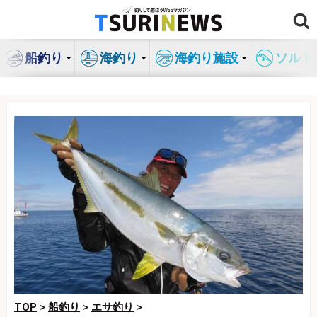
コ
ン
テ
船釣り
海釣り
海釣り施設
ソルト
ン
ツ
へ
ス
キ
ッ
プ
TOP
>
船釣り
>
エサ釣り
>