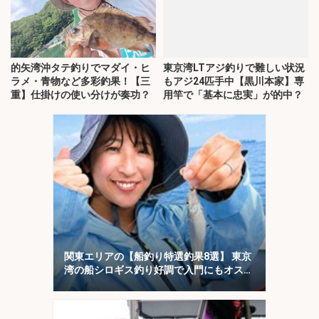
的矢湾沖タテ釣りでマダイ・ヒ
東京湾LTアジ釣りで難しい状況
ラメ・青物など多彩釣果！【三
もアジ24匹手中【黒川本家】専
重】仕掛けの使い分けが奏功？
用竿で「基本に忠実」が的中？
関東エリアの【船釣り特選釣果8選】 東京
湾の船シロギス釣り好調で入門にもオスス
メ！