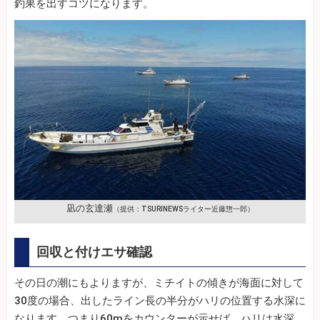
釣果を出すコツになります。
凪の玄達瀬
（提供：TSURINEWSライター近藤惣一郎）
回収と付けエサ確認
その日の潮にもよりますが、ミチイトの傾きが海面に対して
30度の場合、出したライン長の半分がハリの位置する水深に
なります。つまり60mをカウンターが示せば、ハリは水深