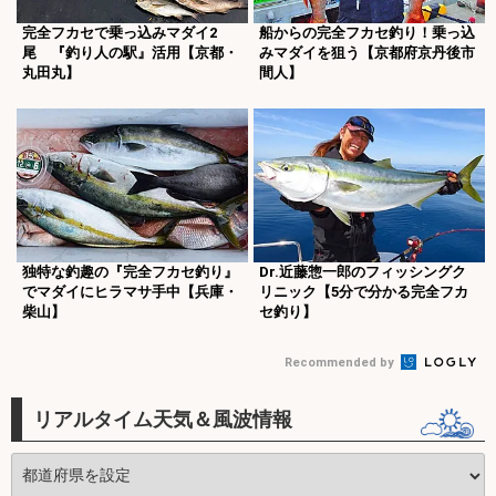
完全フカセで乗っ込みマダイ2
船からの完全フカセ釣り！乗っ込
尾 『釣り人の駅』活用【京都・
みマダイを狙う【京都府京丹後市
丸田丸】
間人】
独特な釣趣の『完全フカセ釣り』
Dr.近藤惣一郎のフィッシングク
でマダイにヒラマサ手中【兵庫・
リニック【5分で分かる完全フカ
柴山】
セ釣り】
Recommended by
リアルタイム天気＆風波情報