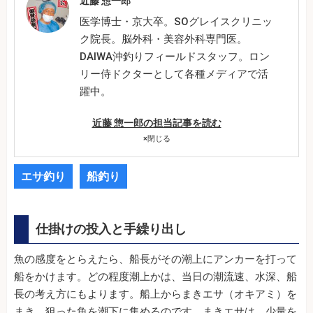
近藤 惣一郎
医学博士・京大卒。SOグレイスクリニッ
ク院長。脳外科・美容外科専門医。
DAIWA沖釣りフィールドスタッフ。ロン
リー侍ドクターとして各種メディアで活
躍中。
近藤 惣一郎の担当記事を読む
×
閉じる
エサ釣り
船釣り
仕掛けの投入と手繰り出し
魚の感度をとらえたら、船長がその潮上にアンカーを打って
船をかけます。どの程度潮上かは、当日の潮流速、水深、船
長の考え方にもよります。船上からまきエサ（オキアミ）を
まき、狙った魚を潮下に集めるのです。まきエサは、少量を