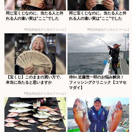
同じ宝くじなのに、当たる人と外
同じ宝くじなのに、当たる人と外
れる人の違い実は“ここ”でした
れる人の違い実は“ここ”でした
PR(合同会社デジタルファーム )
PR(合同会社デジタルファーム )
【宝くじ】このままの買い方で、
侍Dr.近藤惣一郎のお悩み解決！
本当に当たると思いますか
フィッシングクリニック【コマセ
マダイ】
PR(合同会社デジタルファーム )