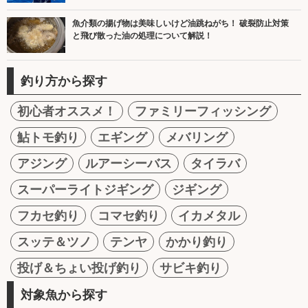
魚介類の揚げ物は美味しいけど油跳ねがち！ 破裂防止対策
と飛び散った油の処理について解説！
釣り方から探す
初心者オススメ！
ファミリーフィッシング
鮎トモ釣り
エギング
メバリング
アジング
ルアーシーバス
タイラバ
スーパーライトジギング
ジギング
フカセ釣り
コマセ釣り
イカメタル
スッテ＆ツノ
テンヤ
かかり釣り
投げ＆ちょい投げ釣り
サビキ釣り
対象魚から探す