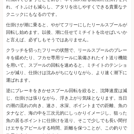
れ、イトふけも減らし、アタリを出しやすくできる貴重なテ
クニックにもなるのです。
仕掛けが潮に乗ると、やがてフリーにしたリールスプールが
回転し始めます。以後、潮に任せてミチイトを出せばいいか
と言えば、必ずしもそうではありません。
クラッチを切ったフリーの状態で、リールスプールのブレー
キを緩めたり、フカセ専用リールに装備されたイト送り機能
を用いて、スプールの回転を速めると、ミチイトのテンショ
ンが減り、仕掛けは沈みがちになりながら、より速く潮下に
運ばれます。
逆にブレーキをきかせスプール回転を絞ると、沈降速度は減
じ、仕掛けは張りながら、浮き上がり気味となります。当日
の潮の流れの向き、速さ、水深、ポイントまでの距離、魚の
タナなど、海の中を三次元的にしっかりイメージし、狙った
魚の居るポイントに仕掛けを送り、そこで少しでも長い間付
けエサをアピールする時間、距離を保つことが、この釣りで