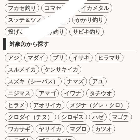
フカセ釣り
コマセ釣り
イカメタル
スッテ＆ツノ
テンヤ
かかり釣り
投げ＆ちょい投げ釣り
サビキ釣り
対象魚から探す
アジ
マダイ
ブリ
イサキ
ヒラマサ
スルメイカ
ケンサキイカ
スズキ（シーバス）
ナマズ
アユ
ニジマス
アマゴ
イワナ
タチウオ
ヒラメ
アオリイカ
メジナ（グレ・クロ）
クロダイ（チヌ）
シロギス
ハゼ
マゴチ
ワカサギ
ヤリイカ
マグロ
カツオ