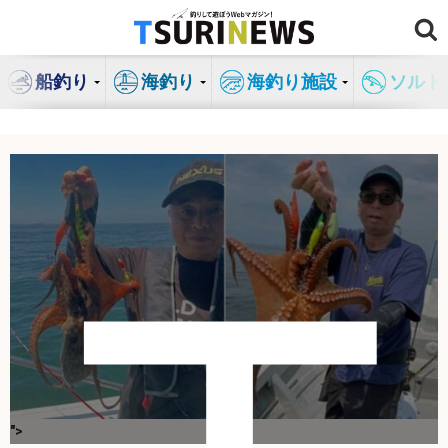
コ
ン
テ
船釣り
海釣り
海釣り施設
ソルト
ン
ツ
へ
ス
キ
エ
ッ
プ
">