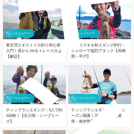
ソルトルアー
ソルトルアー
東京湾エギスミイカ釣り初心者
ヒラスズキ＆秋エギング釣行：
入門！底から1mをトレースせよ
シャローで猛烈アタック【長崎
ン
【解説】
県・平戸】
ソルトルアー
ソルトルアー
ティップランエギング：5人で約
ティップランエギング釣行：シ
300杯！【石川県・シーブリー
ーズン開幕！深場が◎【三重
ズ】
県・南伊勢】