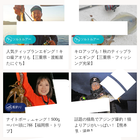
ソルトルアー
ソルトルアー
人気ティップランエギング！キ
キロアップも！秋のティップラ
ロ級アオリも【三重県・渡船屋
ンエギング【三重県・フィッシ
ギ
たにぐち】
ング光栄】
船釣り
海釣り
ナイトボートエギング！500gオ
話題の猫島でアジング爆釣！猫
ーバー頭に7杯【福岡県・トリッ
よりアジがいっぱい！【熊本
プ】
県・湯島】