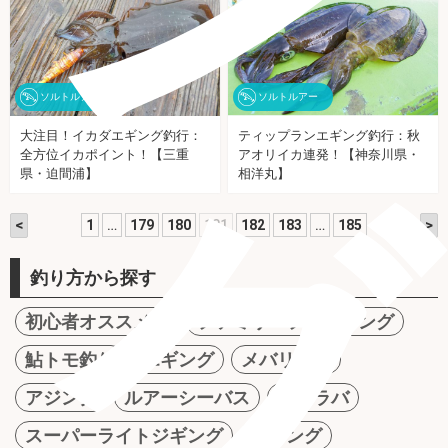
ソルトルアー
ソルトルアー
大注目！イカダエギング釣行：
ティップランエギング釣行：秋
全方位イカポイント！【三重
アオリイカ連発！【神奈川県・
グ
県・迫間浦】
相洋丸】
<
>
1
…
179
180
181
182
183
…
185
釣り方から探す
初心者オススメ！
ファミリーフィッシング
鮎トモ釣り
エギング
メバリング
アジング
ルアーシーバス
タイラバ
スーパーライトジギング
ジギング