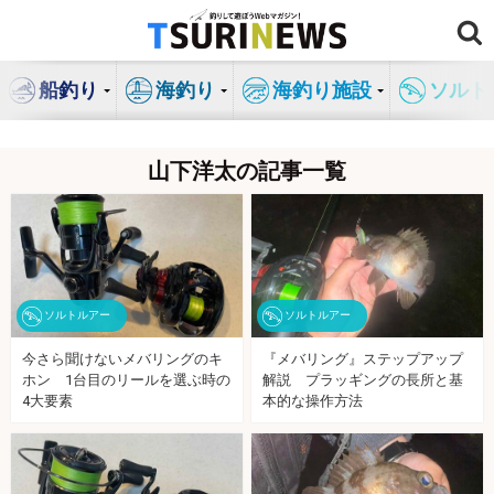
コ
ン
テ
船釣り
海釣り
海釣り施設
ソルト
ン
ツ
へ
山下洋太の記事一覧
ス
キ
ッ
プ
ソルトルアー
ソルトルアー
今さら聞けないメバリングのキ
『メバリング』ステップアップ
ホン 1台目のリールを選ぶ時の
解説 プラッギングの長所と基
4大要素
本的な操作方法