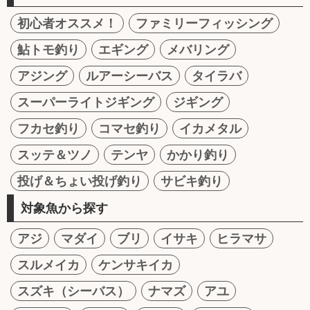
初心者オススメ！
ファミリーフィッシング
鮎トモ釣り
エギング
メバリング
アジング
ルアーシーバス
タイラバ
スーパーライトジギング
ジギング
フカセ釣り
コマセ釣り
イカメタル
スッテ＆ツノ
テンヤ
かかり釣り
投げ＆ちょい投げ釣り
サビキ釣り
対象魚から探す
アジ
マダイ
ブリ
イサキ
ヒラマサ
スルメイカ
ケンサキイカ
スズキ（シーバス）
ナマズ
アユ