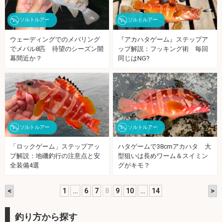
ソルトルアー
ソルトルアー
ウェーディングでのメバリング
『アカハタゲーム』ステップア
でメバル8匹 待望のシーズン開
ップ解説：フッキング術 毎回
幕間近か？
同じはNG?
ソルトルアー
ソルトルアー
「ロックゲーム」ステップアッ
ハタゲームで38cmアカハタ 大
プ解説：地磯釣行の注意点と安
型狙いは長めワーム＆スイミン
全装備4選
グがキモ？
<
>
1
…
6
7
8
9
10
…
14
釣り方から探す