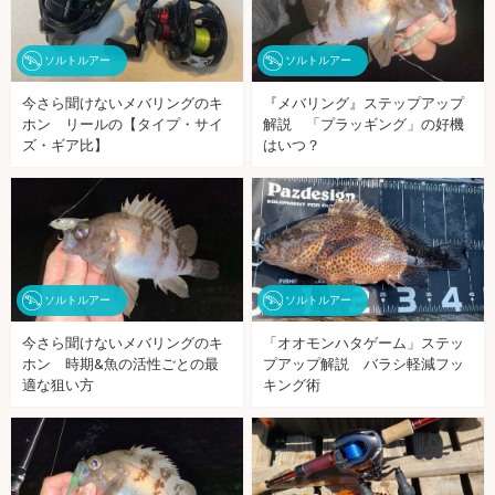
ソルトルアー
ソルトルアー
今さら聞けないメバリングのキ
『メバリング』ステップアップ
ホン リールの【タイプ・サイ
解説 「プラッギング」の好機
ズ・ギア比】
はいつ？
ソルトルアー
ソルトルアー
今さら聞けないメバリングのキ
「オオモンハタゲーム」ステッ
ホン 時期&魚の活性ごとの最
プアップ解説 バラシ軽減フッ
適な狙い方
キング術