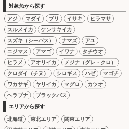
対象魚から探す
アジ
マダイ
ブリ
イサキ
ヒラマサ
スルメイカ
ケンサキイカ
スズキ（シーバス）
ナマズ
アユ
ニジマス
アマゴ
イワナ
タチウオ
ヒラメ
アオリイカ
メジナ（グレ・クロ）
クロダイ（チヌ）
シロギス
ハゼ
マゴチ
ワカサギ
ヤリイカ
マグロ
カツオ
ヘラブナ
ブラックバス
エリアから探す
北海道
東北エリア
関東エリア