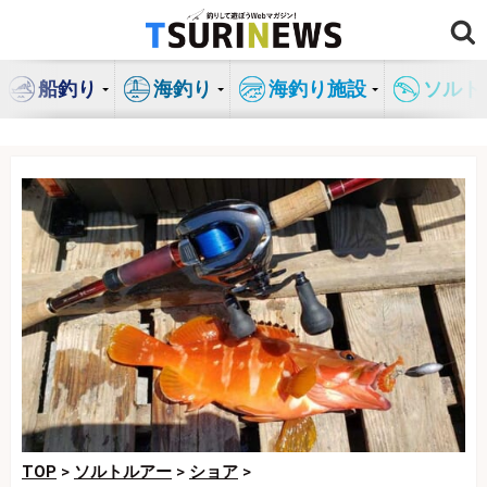
コ
ン
テ
船釣り
海釣り
海釣り施設
ソルト
ン
ツ
へ
ス
キ
ッ
プ
TOP
>
ソルトルアー
>
ショア
>