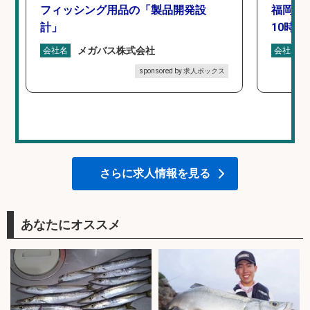
フィッシング用品の「製品開発設
福岡「
計」
10時間
メガバス株式会社
会社名
会社名
sponsored by 求人ボックス
さらに求人情報を見る
あなたにオススメ