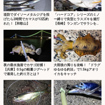
堤防でダイソーメタルジグを投
「ハードコア」シリーズのミノ
げたら2時間でカマスが12匹釣
ー縛りで良型ヒラスズキを連打
れた！【和歌山】
【長崎】ランガンでサラシを攻
略！
夜の垂水漁港でカサゴ好捕！
大雨後の濁りを攻略！ 「ドラグ
【兵庫】0.5gの軽量ジグヘッド
ゆるゆる釣法」で1.5kgアオリ
で連発した釣り方とは？
イカをキャッチ