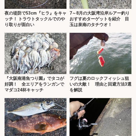
夜の堤防で53cm『ヒラ』をキャ
7～8月の大阪湾沿岸ルアー釣り
ッチ！ トラウトタックルでのや
おすすめターゲットを紹介 目
り取りが面白い
玉は泉南のタチウオ！
『大阪南港魚つり園』でタコが
フグは夏のロックフィッシュ狙
好調！ 全エリアをランガンで
いの大敵！ 理由と回避方法3選
マダコ24杯キャッチ
を解説