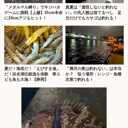
「メタルマル縛り」でキジハタ
真夏は「遠投しないと釣れな
ゲームに挑戦【上越】35cm本命
い」の先入観は捨てるべし 足
に29cmアジもヒット！
元だけでもカサゴは釣れる！
夏だ！海老だ！「えびすき漁」
「満月の夜は釣れない」は本当
だ！浜名湖伝統漁を体験 車エ
か？ 狙う場所・レンジ・魚種
ビも魚も大漁！【静岡】
次第で釣れる！