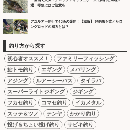
「全国で人気！」ロックフィッシュゲームで釣れる魚種3
選 毒魚にはご注意を
アユルアー釣行で40匹の爆釣！【滋賀】 好釣果を支えたロ
ングロッドの威力とは？
釣り方から探す
初心者オススメ！
ファミリーフィッシング
鮎トモ釣り
エギング
メバリング
アジング
ルアーシーバス
タイラバ
スーパーライトジギング
ジギング
フカセ釣り
コマセ釣り
イカメタル
スッテ＆ツノ
テンヤ
かかり釣り
投げ＆ちょい投げ釣り
サビキ釣り