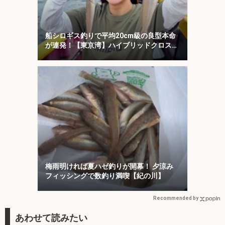
船シロギス釣りで平均20cm級の良型本命
が連発！【東京湾】ハイブリッドクロスに
好反応
梅雨明ければ夏ハゼ釣りが開幕！ 夕涼み
フィッシングで数釣り満喫【紀の川】
Recommended by