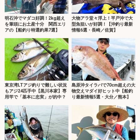
明石沖でマダコ好調！2kg超え
大物アラ堂々浮上！平戸沖で大
を筆頭にお土産十分 関西エリ
型魚狙いが好調！【沖釣り最新
アの【船釣り特選釣果7選】
情報6選・長崎／佐賀】
東京湾LTアジ釣りで難しい状況
島原沖タイラバで70cm超えの大
もアジ24匹手中【黒川本家】専
物交えマダイ好ヒット中【船釣
用竿で「基本に忠実」が的中？
り最新情報5選・大分／熊本】