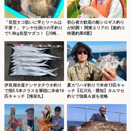
「良型タコ狙いに竿とリールは
初心者大歓迎の船シロギス釣り
不要？」 テンヤ仕掛けの手釣り
が好調！ 関東エリアの【船釣り
で1.8kg良型マダコ！【川崎
特選釣果8選】
丸・東京湾】
伊良湖水道テンヤタチウオ釣り
夏カワハギ釣りで本命13匹キャ
で指5.5本クラスを筆頭に本命16
ッチ【石川丸・愛知】タルマセ
匹キャッチ【海栄丸】
釣りで強風＆波を攻略