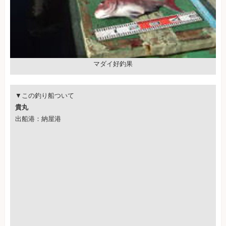
マダイ好釣果
▼この釣り船ついて
貴丸
出船港：納屋港