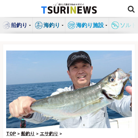
コ
ン
テ
船釣り
海釣り
海釣り施設
ソルト
ン
ツ
へ
ス
キ
ッ
プ
TOP
>
船釣り
>
エサ釣り
>