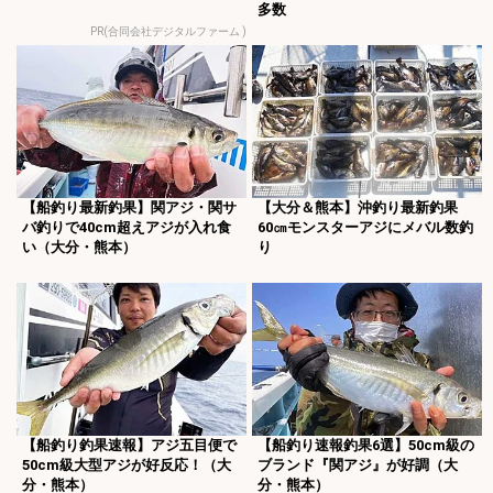
多数
PR(合同会社デジタルファーム )
【船釣り最新釣果】関アジ・関サ
【大分＆熊本】沖釣り最新釣果
バ釣りで40cm超えアジが入れ食
60㎝モンスターアジにメバル数釣
い（大分・熊本）
り
【船釣り釣果速報】アジ五目便で
【船釣り速報釣果6選】50cm級の
50cm級大型アジが好反応！（大
ブランド『関アジ』が好調（大
分・熊本）
分・熊本）