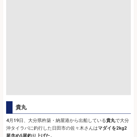
貴丸
4月19日、大分県杵築・納屋港から出船している
貴丸
で大分
沖タイラバに釣行した日田市の佐々木さんは
マダイを2kg2
尾含め5尾釣り上げた。