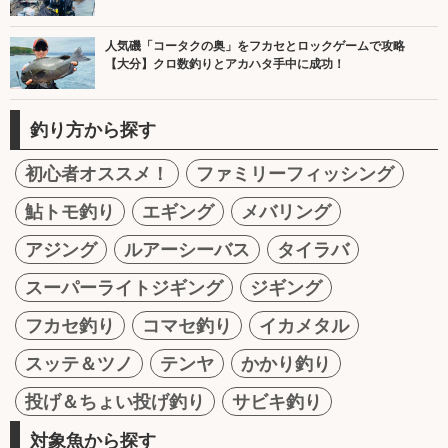
人気磯「コータクの奥」をフカセとロックゲームで攻略
【大分】クロ数釣りとアカハタ手中に成功！
釣り方から探す
初心者オススメ！
ファミリーフィッシング
鮎トモ釣り
エギング
メバリング
アジング
ルアーシーバス
タイラバ
スーパーライトジギング
ジギング
フカセ釣り
コマセ釣り
イカメタル
スッテ＆ツノ
テンヤ
かかり釣り
投げ＆ちょい投げ釣り
サビキ釣り
対象魚から探す