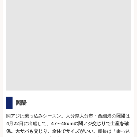
照陽
関アジは乗っ込みシーズン。大分県大分市・西細港の
照陽
は
4月22日に出船して、
47～48cmの関アジ交じりで土産を確
保。大サバも交じり、全体でサイズがいい。
船長は「乗っ込