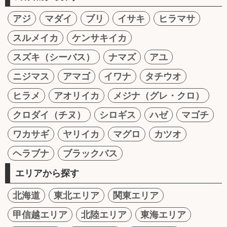
アジ
マダイ
ブリ
イサキ
ヒラマサ
スルメイカ
ケンサキイカ
スズキ（シーバス）
ナマズ
アユ
ニジマス
アマゴ
イワナ
タチウオ
ヒラメ
アオリイカ
メジナ（グレ・クロ）
クロダイ（チヌ）
シロギス
ハゼ
マゴチ
ワカサギ
ヤリイカ
マグロ
カツオ
ヘラブナ
ブラックバス
エリアから探す
北海道
東北エリア
関東エリア
甲信越エリア
北陸エリア
東海エリア