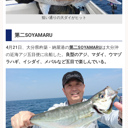
狙い通りの大ダイがヒット
第二SOYAMARU
4月21日、大分県杵築・納屋港の
第二SOYAMARU
は大分沖
の近海アジ五目便に出船した。
良型のアジ、マダイ、ウマヅ
ラハギ、イシダイ、メバルなど五目で楽しんでいる。