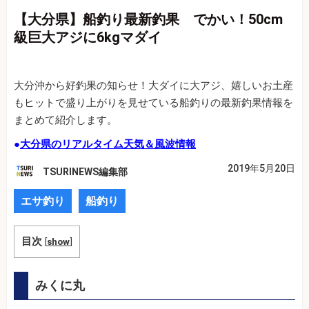
【大分県】船釣り最新釣果 でかい！50cm
級巨大アジに6kgマダイ
大分沖から好釣果の知らせ！大ダイに大アジ、嬉しいお土産
もヒットで盛り上がりを見せている船釣りの最新釣果情報を
まとめて紹介します。
●
大分県のリアルタイム天気＆風波情報
2019年5月20日
TSURINEWS編集部
エサ釣り
船釣り
目次
[
show
]
みくに丸