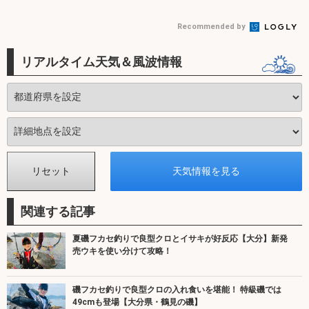
Recommended by
リアルタイム天気＆風波情報
関連する記事
夏磯フカセ釣りで良型クロとイサキが好反応【大分】新発
売ウキを使い分けて攻略！
磯フカセ釣りで良型クロの入れ食いを堪能！ 特級磯では
49cmも登場【大分県・鶴見の磯】