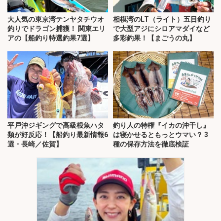
大人気の東京湾テンヤタチウオ
相模湾のLT（ライト）五目釣り
釣りでドラゴン捕獲！ 関東エリ
で大型アジにシロアマダイなど
アの【船釣り特選釣果7選】
多彩釣果！【まごうの丸】
平戸沖ジギングで高級根魚ハタ
釣り人の特権『イカの沖干し』
類が好反応！【船釣り最新情報6
は寝かせるともっとウマい？ 3
選・長崎／佐賀】
種の保存方法を徹底検証