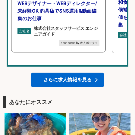
和食,
WEBデザイナー・WEBディレクター/
候補/
未経験OK 釣具店でSNS運用&動画編
値を上
集のお仕事
集
株式会社スタッフサービス エンジ
会社名
ニアガイド
会社名
sponsored by 求人ボックス
さらに求人情報を見る
あなたにオススメ