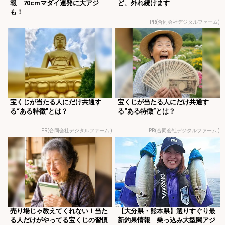
報 70cmマダイ連発に大アジ
ど、外れ続けます
も！
PR(合同会社デジタルファーム)
宝くじが当たる人にだけ共通す
宝くじが当たる人にだけ共通す
る“ある特徴”とは？
る“ある特徴”とは？
PR(合同会社デジタルファーム )
PR(合同会社デジタルファーム )
売り場じゃ教えてくれない！当た
【大分県・熊本県】選りすぐり最
る人だけがやってる宝くじの習慣
新釣果情報 乗っ込み大型関アジ