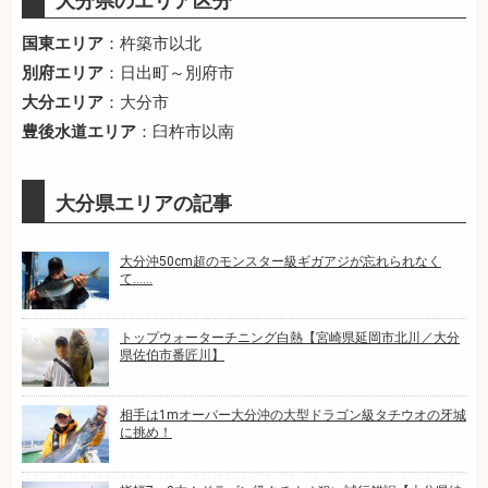
大分県のエリア区分
国東エリア
：杵築市以北
別府エリア
：日出町～別府市
大分エリア
：大分市
豊後水道エリア
：臼杵市以南
大分県エリアの記事
大分沖50cm超のモンスター級ギガアジが忘れられなく
て……
トップウォーターチニング白熱【宮崎県延岡市北川／大分
県佐伯市番匠川】
相手は1mオーバー大分沖の大型ドラゴン級タチウオの牙城
に挑め！