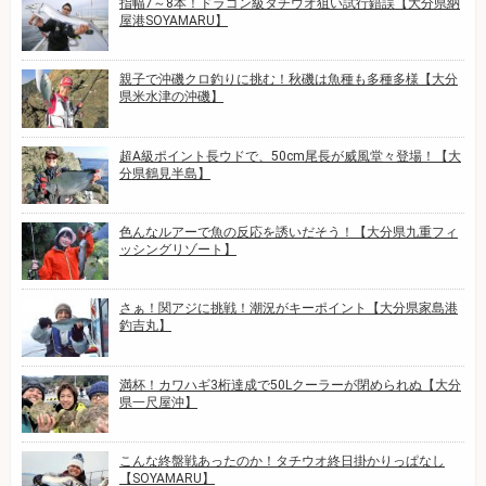
指幅7～8本！ドラゴン級タチウオ狙い試行錯誤【大分県納
屋港SOYAMARU】
親子で沖磯クロ釣りに挑む！秋磯は魚種も多種多様【大分
県米水津の沖磯】
超A級ポイント長ウドで、50cm尾長が威風堂々登場！【大
分県鶴見半島】
色んなルアーで魚の反応を誘いだそう！【大分県九重フィ
ッシングリゾート】
さぁ！関アジに挑戦！潮況がキーポイント【大分県家島港
釣吉丸】
満杯！カワハギ3桁達成で50Lクーラーが閉められぬ【大分
県一尺屋沖】
こんな終盤戦あったのか！タチウオ終日掛かりっぱなし
【SOYAMARU】