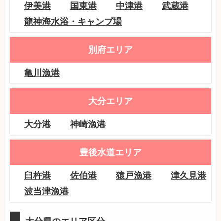
伊美港
国東港
中津港
武蔵港
龍神海水浴・キャンプ場
別府エリア
亀川漁港
大分エリア
大分港
神崎漁港
豊後水道エリア
臼杵港
佐伯港
猿戸漁港
津久見港
波当津漁港