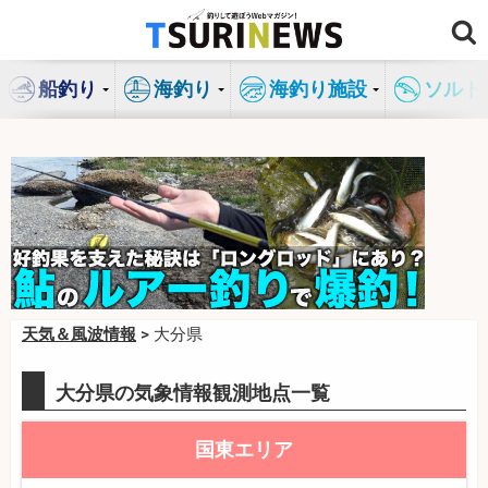
コ
ン
テ
船釣り
海釣り
海釣り施設
ソルト
ン
ツ
へ
ス
キ
ッ
プ
天気＆風波情報
> 大分県
大分県の気象情報観測地点一覧
国東エリア