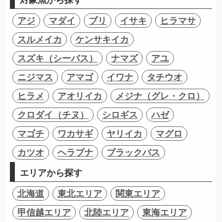
アジ
マダイ
ブリ
イサキ
ヒラマサ
スルメイカ
ケンサキイカ
スズキ（シーバス）
ナマズ
アユ
ニジマス
アマゴ
イワナ
タチウオ
ヒラメ
アオリイカ
メジナ（グレ・クロ）
クロダイ（チヌ）
シロギス
ハゼ
マゴチ
ワカサギ
ヤリイカ
マグロ
カツオ
ヘラブナ
ブラックバス
エリアから探す
北海道
東北エリア
関東エリア
甲信越エリア
北陸エリア
東海エリア