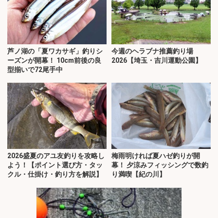
芦ノ湖の「夏ワカサギ」釣りシ
今週のヘラブナ推薦釣り場
ーズンが開幕！ 10cm前後の良
2026【埼玉・吉川運動公園】
型揃いで72尾手中
2026盛夏のアユ友釣りを攻略し
梅雨明ければ夏ハゼ釣りが開
よう！【ポイント選び方・タッ
幕！ 夕涼みフィッシングで数釣
クル・仕掛け・釣り方を解説】
り満喫【紀の川】