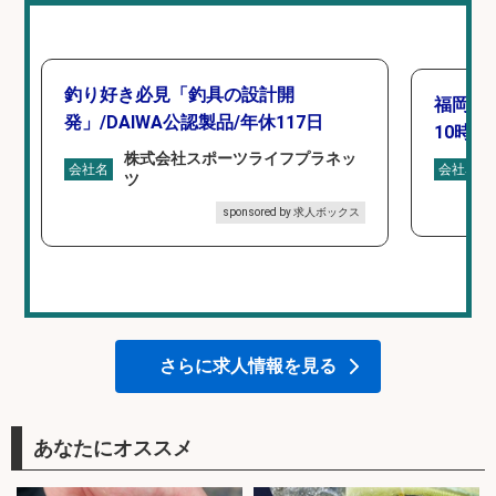
釣り好き必見「釣具の設計開
福岡「
発」/DAIWA公認製品/年休117日
10時間
株式会社スポーツライフプラネッ
会社名
会社名
ツ
sponsored by 求人ボックス
さらに求人情報を見る
あなたにオススメ