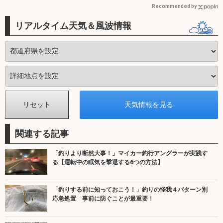
Recommended by
リアルタイム天気＆風波情報
関連する記事
「釣りより断然大事！」マイカー釣行アングラーが実践す
る【運転中の眠気を撃退する6つの方法】
「釣りする前に知っておこう！」釣りの怪我４パターン別
応急処置 事前に防ぐことが最重要！