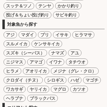
スッテ＆ツノ
テンヤ
かかり釣り
投げ＆ちょい投げ釣り
サビキ釣り
対象魚から探す
アジ
マダイ
ブリ
イサキ
ヒラマサ
スルメイカ
ケンサキイカ
スズキ（シーバス）
ナマズ
アユ
ニジマス
アマゴ
イワナ
タチウオ
ヒラメ
アオリイカ
メジナ（グレ・クロ）
クロダイ（チヌ）
シロギス
ハゼ
マゴチ
ワカサギ
ヤリイカ
マグロ
カツオ
ヘラブナ
ブラックバス