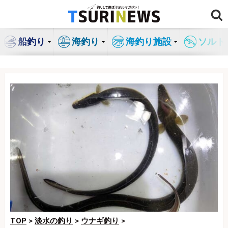
コ
ン
テ
船釣り
海釣り
海釣り施設
ソルト
ン
ツ
へ
ス
キ
ッ
プ
TOP
>
淡水の釣り
>
ウナギ釣り
>