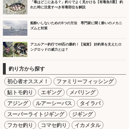
「毒はどこにある？」釣りでよく見かける【有毒魚5選】 釣
れた時に注意すべき有毒部位を解説
船酔いしないための5つの方法 専門家に聞く酔いのメカニ
ズムと対策
アユルアー釣行で40匹の爆釣！【滋賀】 好釣果を支えたロ
ングロッドの威力とは？
釣り方から探す
初心者オススメ！
ファミリーフィッシング
鮎トモ釣り
エギング
メバリング
アジング
ルアーシーバス
タイラバ
スーパーライトジギング
ジギング
フカセ釣り
コマセ釣り
イカメタル