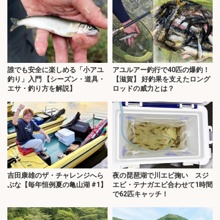
誰でも安全に楽しめる「小アユ
アユルアー釣行で40匹の爆釣！
釣り」入門 【シーズン・道具・
【滋賀】 好釣果を支えたロング
エサ・釣り方を解説】
ロッドの威力とは？
吉田康雄のザ・チャレンジへら
夜の琵琶湖で川エビ掬い スジ
ぶな【毎年恒例夏の亀山湖 #1】
エビ・テナガエビ合わせて1時間
で62匹キャッチ！