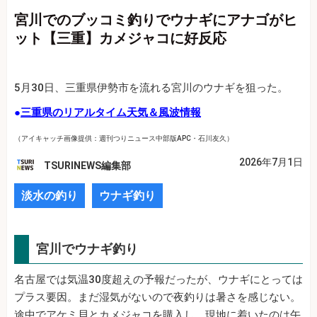
宮川でのブッコミ釣りでウナギにアナゴがヒ
ット【三重】カメジャコに好反応
5月30日、三重県伊勢市を流れる宮川のウナギを狙った。
●
三重県のリアルタイム天気＆風波情報
（アイキャッチ画像提供：週刊つりニュース中部版APC・石川友久）
2026年7月1日
TSURINEWS編集部
淡水の釣り
ウナギ釣り
宮川でウナギ釣り
名古屋では気温30度超えの予報だったが、ウナギにとっては
プラス要因。まだ湿気がないので夜釣りは暑さを感じない。
途中でアケミ貝とカメジャコを購入し、現地に着いたのは午