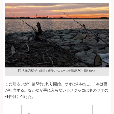
釣り座の様子
（提供：週刊つりニュース中部版APC・石川友久）
まだ明るいが午後5時に釣り開始。サオは4本出し、1本は妻
が担当する。なかなか手に入らないカメジャコは妻のサオの
仕掛けに付けた。