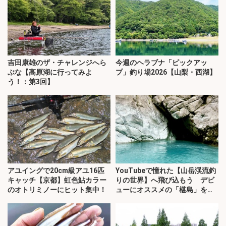
吉田康雄のザ・チャレンジへら
今週のヘラブナ「ピックアッ
ぶな【高原湖に行ってみよ
プ」釣り場2026【山梨・西湖】
う！：第3回】
アユイングで20cm級アユ16匹
YouTubeで憧れた【山岳渓流釣
キャッチ【京都】虹色鮎カラー
りの世界】へ飛び込もう デビ
のオトリミノーにヒット集中！
ューにオススメの「椹島」を紹
介！