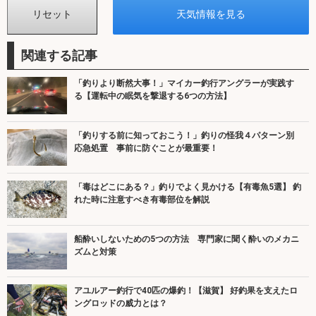
関連する記事
「釣りより断然大事！」マイカー釣行アングラーが実践す
る【運転中の眠気を撃退する6つの方法】
「釣りする前に知っておこう！」釣りの怪我４パターン別
応急処置 事前に防ぐことが最重要！
「毒はどこにある？」釣りでよく見かける【有毒魚5選】 釣
れた時に注意すべき有毒部位を解説
船酔いしないための5つの方法 専門家に聞く酔いのメカニ
ズムと対策
アユルアー釣行で40匹の爆釣！【滋賀】 好釣果を支えたロ
ングロッドの威力とは？