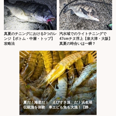
真夏のチニングにおける3つのレ
汽水域でのライトチニングで
ンジ【ボトム・中層・トップ】
47cmチヌ浮上【泉大津・大阪】
攻略法
真夏の時合いは一瞬？
夏だ！海老だ！「えびすき漁」だ！浜名湖
伝統漁を体験 車エビも魚も大漁！【静
岡】