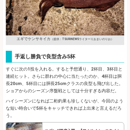
エギでケンサキイカ
（提供：TSURINEWSライターりおまいのりお）
手返し勝負で良型含み5杯
すぐに次の1投を入れる。すると予想通り、2杯目、3杯目と
連続ヒット。さらに群れの中心に当たったのか、4杯目は胴
長20cm、5杯目には胴長25cmクラスの良型も飛び出した。
ショアからのシーズン序盤戦としては十分すぎる内容だ。
ハイシーズンになれば二桁釣果も珍しくないが、今回のよう
な短い時合いで5杯をキャッチできれば上出来と言えるだろ
う。