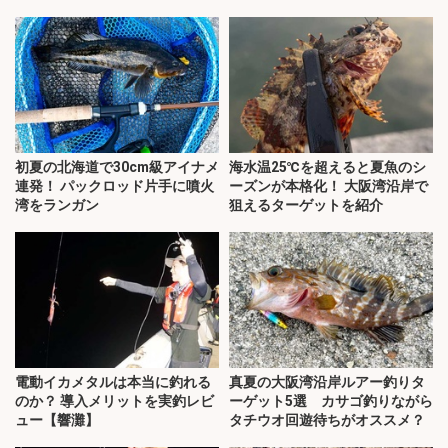
初夏の北海道で30cm級アイナメ
海水温25℃を超えると夏魚のシ
連発！ パックロッド片手に噴火
ーズンが本格化！ 大阪湾沿岸で
湾をランガン
狙えるターゲットを紹介
電動イカメタルは本当に釣れる
真夏の大阪湾沿岸ルアー釣りタ
のか？ 導入メリットを実釣レビ
ーゲット5選 カサゴ釣りながら
ュー【響灘】
タチウオ回遊待ちがオススメ？