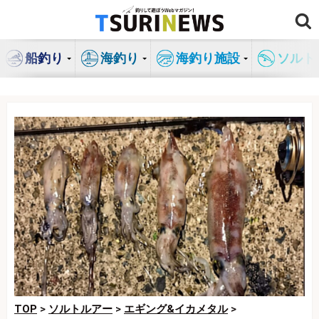
コ
ン
テ
船釣り
海釣り
海釣り施設
ソルト
ン
ツ
へ
ス
キ
ッ
プ
TOP
>
ソルトルアー
>
エギング&イカメタル
>