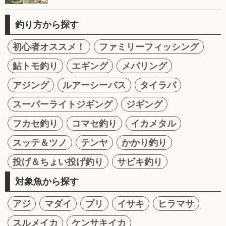
釣り方から探す
初心者オススメ！
ファミリーフィッシング
鮎トモ釣り
エギング
メバリング
アジング
ルアーシーバス
タイラバ
スーパーライトジギング
ジギング
フカセ釣り
コマセ釣り
イカメタル
スッテ＆ツノ
テンヤ
かかり釣り
投げ＆ちょい投げ釣り
サビキ釣り
対象魚から探す
アジ
マダイ
ブリ
イサキ
ヒラマサ
スルメイカ
ケンサキイカ