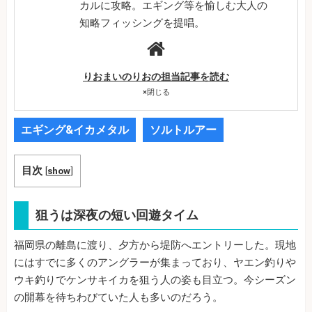
カルに攻略。エギング等を愉しむ大人の
知略フィッシングを提唱。
りおまいのりおの担当記事を読む
×
閉じる
エギング&イカメタル
ソルトルアー
目次
[
show
]
狙うは深夜の短い回遊タイム
福岡県の離島に渡り、夕方から堤防へエントリーした。現地
にはすでに多くのアングラーが集まっており、ヤエン釣りや
ウキ釣りでケンサキイカを狙う人の姿も目立つ。今シーズン
の開幕を待ちわびていた人も多いのだろう。