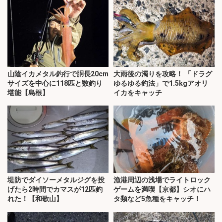
山陰イカメタル釣行で胴長20cm
大雨後の濁りを攻略！ 「ドラグ
サイズを中心に118匹と数釣り
ゆるゆる釣法」で1.5kgアオリ
堪能【島根】
イカをキャッチ
堤防でダイソーメタルジグを投
漁港周辺の浅場でライトロック
げたら2時間でカマスが12匹釣
ゲームを満喫【京都】シオにハ
れた！【和歌山】
タ類など5魚種をキャッチ！