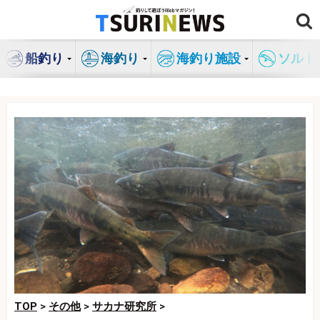
コ
ン
テ
船釣り
海釣り
海釣り施設
ソルト
ン
ツ
へ
ス
キ
ッ
プ
TOP
>
その他
>
サカナ研究所
>