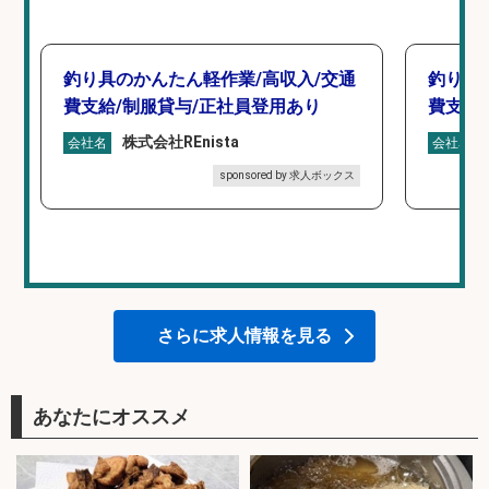
釣り具のかんたん軽作業/高収入/交通
釣り具
費支給/制服貸与/正社員登用あり
費支給
株式会社REnista
会社名
会社名
sponsored by 求人ボックス
さらに求人情報を見る
あなたにオススメ