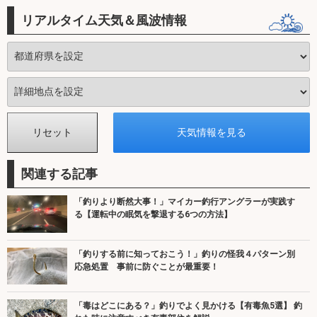
リアルタイム天気＆風波情報
関連する記事
「釣りより断然大事！」マイカー釣行アングラーが実践す
る【運転中の眠気を撃退する6つの方法】
「釣りする前に知っておこう！」釣りの怪我４パターン別
応急処置 事前に防ぐことが最重要！
「毒はどこにある？」釣りでよく見かける【有毒魚5選】 釣