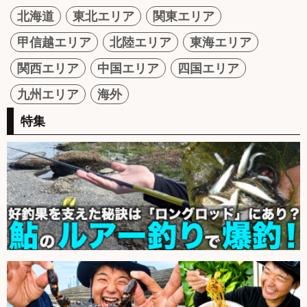
北海道
東北エリア
関東エリア
甲信越エリア
北陸エリア
東海エリア
関西エリア
中国エリア
四国エリア
九州エリア
海外
特集