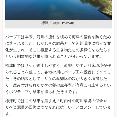
標津川
（提供：PhotoAC）
バーブ工は本来、河川の流れを緩めて河岸の侵食を防ぐため
に造られました。しかしその結果として河川環境に様々な変
化が生まれ、そこに棲息する生き物たちの多様性をもたらす
という副次的な効果が得られることが分かっています。
標津町ではサケが遡上しやすく、産卵しやすい河床環境が作
られることを狙って、各地の川にバーブ工を設置してきまし
た。その結果として、サケの産卵床の数が大きく増加した
り、産み付けられたサケの卵の生存率が有意に向上するとい
うポジティブな結果が得られたそうです。
標津町ではこの結果を踏まえ「町内外の河川環境の保全や、
サケ資源量の回復につながれば嬉しい」とコメントしていま
す。