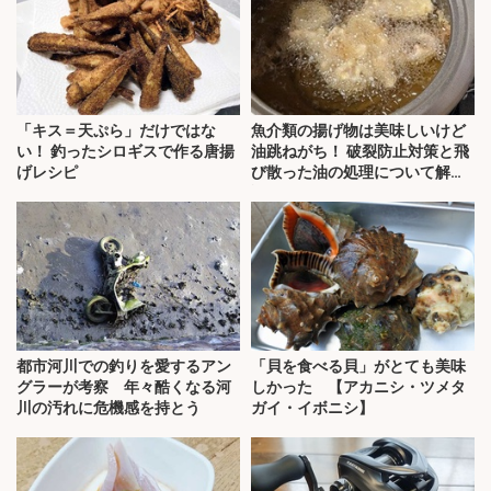
「キス＝天ぷら」だけではな
魚介類の揚げ物は美味しいけど
い！ 釣ったシロギスで作る唐揚
油跳ねがち！ 破裂防止対策と飛
げレシピ
び散った油の処理について解
説！
都市河川での釣りを愛するアン
「貝を食べる貝」がとても美味
グラーが考察 年々酷くなる河
しかった 【アカニシ・ツメタ
川の汚れに危機感を持とう
ガイ・イボニシ】