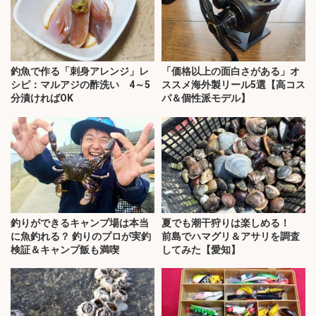
釣魚で作る「刺身アレンジ」レ
「価格以上の面白さがある」オ
シピ：マルアジの酢洗い 4～5
ススメ海外製リール5選【高コス
分漬ければOK
パ＆個性派モデル】
釣りができるキャンプ場は本当
夏でも潮干狩りは楽しめる！
に魚釣れる？ 釣りのプロが実釣
前島でハマグリ＆アサリを調査
検証＆キャンプ飯も満喫
してみた【愛知】