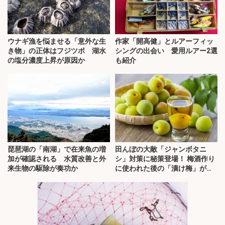
ウナギ漁を悩ませる「意外な生
作家「開高健」とルアーフィッ
き物」の正体はフジツボ 湖水
シングの出会い 愛用ルアー2選
の塩分濃度上昇が原因か
も紹介
琵琶湖の「南湖」で在来魚の増
田んぼの大敵「ジャンボタニ
加が確認される 水質改善と外
シ」対策に秘策登場！ 梅酒作り
来生物の駆除が奏功か
に使われた後の「漬け梅」が効
く？