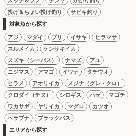
スッテ＆ツノ
テンヤ
かかり釣り
投げ＆ちょい投げ釣り
サビキ釣り
対象魚から探す
アジ
マダイ
ブリ
イサキ
ヒラマサ
スルメイカ
ケンサキイカ
スズキ（シーバス）
ナマズ
アユ
ニジマス
アマゴ
イワナ
タチウオ
ヒラメ
アオリイカ
メジナ（グレ・クロ）
クロダイ（チヌ）
シロギス
ハゼ
マゴチ
ワカサギ
ヤリイカ
マグロ
カツオ
ヘラブナ
ブラックバス
エリアから探す