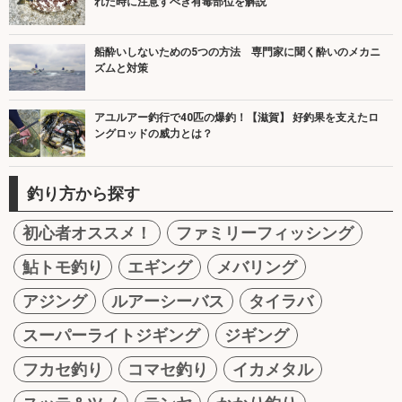
れた時に注意すべき有毒部位を解説
船酔いしないための5つの方法 専門家に聞く酔いのメカニ
ズムと対策
アユルアー釣行で40匹の爆釣！【滋賀】 好釣果を支えたロ
ングロッドの威力とは？
釣り方から探す
初心者オススメ！
ファミリーフィッシング
鮎トモ釣り
エギング
メバリング
アジング
ルアーシーバス
タイラバ
スーパーライトジギング
ジギング
フカセ釣り
コマセ釣り
イカメタル