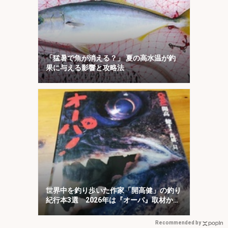
「猛暑で魚が消える？」 夏の高水温が釣
果に与える影響と攻略法
世界中を釣り歩いた作家「開高健」の釣り
紀行本3選 2026年は『オーパ』取材から
50周年
Recommended by