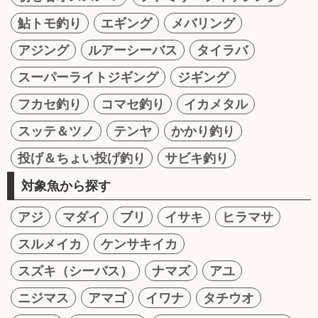
鮎トモ釣り
エギング
メバリング
アジング
ルアーシーバス
タイラバ
スーパーライトジギング
ジギング
フカセ釣り
コマセ釣り
イカメタル
スッテ＆ツノ
テンヤ
かかり釣り
投げ＆ちょい投げ釣り
サビキ釣り
対象魚から探す
アジ
マダイ
ブリ
イサキ
ヒラマサ
スルメイカ
ケンサキイカ
スズキ（シーバス）
ナマズ
アユ
ニジマス
アマゴ
イワナ
タチウオ