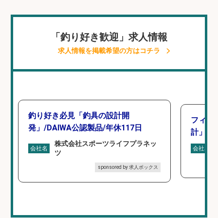
「釣り好き歓迎」求人情報
求人情報を掲載希望の方はコチラ
釣り好き必見「釣具の設計開
フィッ
発」/DAIWA公認製品/年休117日
計」
株式会社スポーツライフプラネッ
会社名
会社名
ツ
sponsored by 求人ボックス