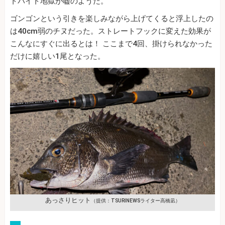
トバイト地獄が嘘のようだ。
ゴンゴンという引きを楽しみながら上げてくると浮上したの
は40cm弱のチヌだった。ストレートフックに変えた効果が
こんなにすぐに出るとは！ ここまで4回、掛けられなかった
だけに嬉しい1尾となった。
あっさりヒット
（提供：TSURINEWSライター高橋凪）