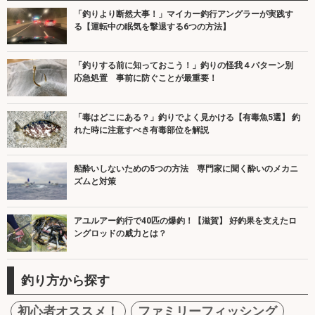
「釣りより断然大事！」マイカー釣行アングラーが実践す
る【運転中の眠気を撃退する6つの方法】
「釣りする前に知っておこう！」釣りの怪我４パターン別
応急処置 事前に防ぐことが最重要！
「毒はどこにある？」釣りでよく見かける【有毒魚5選】 釣
れた時に注意すべき有毒部位を解説
船酔いしないための5つの方法 専門家に聞く酔いのメカニ
ズムと対策
アユルアー釣行で40匹の爆釣！【滋賀】 好釣果を支えたロ
ングロッドの威力とは？
釣り方から探す
初心者オススメ！
ファミリーフィッシング