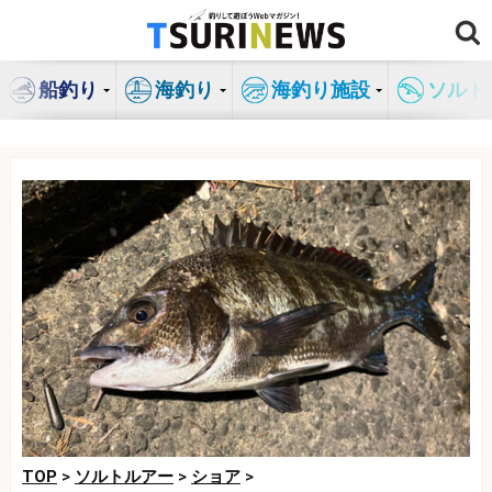
コ
ン
テ
船釣り
海釣り
海釣り施設
ソルト
ン
ツ
へ
ス
キ
ッ
プ
TOP
>
ソルトルアー
>
ショア
>