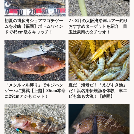
初夏の博多湾ショアマゴチゲー
7～8月の大阪湾沿岸ルアー釣り
ムを攻略【福岡】ボトムワイン
おすすめターゲットを紹介 目
ドで45cm級をキャッチ！
玉は泉南のタチウオ！
「メタルマル縛り」でキジハタ
夏だ！海老だ！「えびすき漁」
ゲームに挑戦【上越】35cm本命
だ！浜名湖伝統漁を体験 車エ
に29cmアジもヒット！
ビも魚も大漁！【静岡】