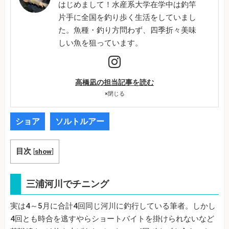
はじめまして！水産系大学在学中は釣竿
片手に全国を釣り歩く生活をしていまし
た。魚種・釣り方問わず、四季折々美味
しい魚を狙っています。
高橋凪の担当記事を読む
×
閉じる
ショア
ソルトルアー
目次
[
show
]
三浦河川でチニング
実は4～5月に合計4回同じ河川に釣行している筆者。しかし
4回とも時合を逃すやらショートバイトを掛けられないなど