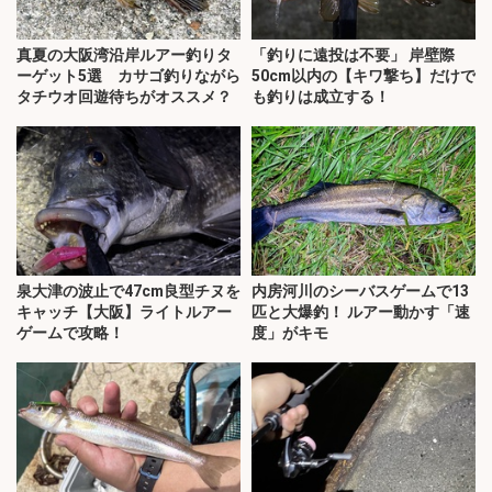
真夏の大阪湾沿岸ルアー釣りタ
「釣りに遠投は不要」 岸壁際
ーゲット5選 カサゴ釣りながら
50cm以内の【キワ撃ち】だけで
タチウオ回遊待ちがオススメ？
も釣りは成立する！
泉大津の波止で47cm良型チヌを
内房河川のシーバスゲームで13
キャッチ【大阪】ライトルアー
匹と大爆釣！ ルアー動かす「速
ゲームで攻略！
度」がキモ