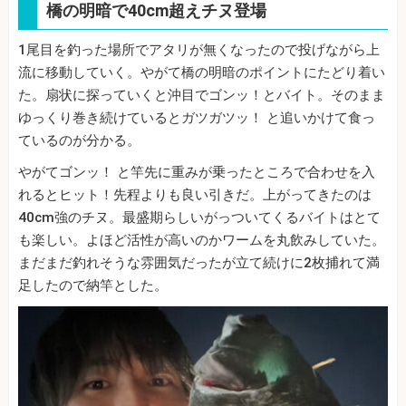
橋の明暗で40cm超えチヌ登場
1尾目を釣った場所でアタリが無くなったので投げながら上
流に移動していく。やがて橋の明暗のポイントにたどり着い
た。扇状に探っていくと沖目でゴンッ！とバイト。そのまま
ゆっくり巻き続けているとガツガツッ！ と追いかけて食っ
ているのが分かる。
やがてゴンッ！ と竿先に重みが乗ったところで合わせを入
れるとヒット！先程よりも良い引きだ。上がってきたのは
40cm強のチヌ。最盛期らしいがっついてくるバイトはとて
も楽しい。よほど活性が高いのかワームを丸飲みしていた。
まだまだ釣れそうな雰囲気だったが立て続けに2枚捕れて満
足したので納竿とした。