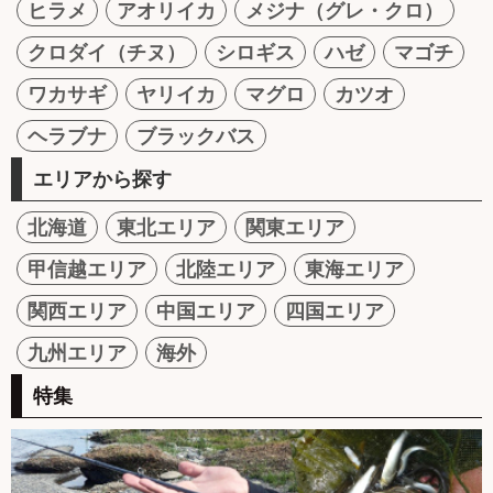
ヒラメ
アオリイカ
メジナ（グレ・クロ）
クロダイ（チヌ）
シロギス
ハゼ
マゴチ
ワカサギ
ヤリイカ
マグロ
カツオ
ヘラブナ
ブラックバス
エリアから探す
北海道
東北エリア
関東エリア
甲信越エリア
北陸エリア
東海エリア
関西エリア
中国エリア
四国エリア
九州エリア
海外
特集