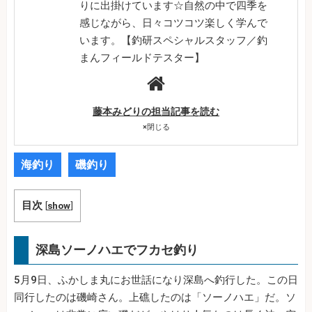
りに出掛けています☆自然の中で四季を
感じながら、日々コツコツ楽しく学んで
います。【釣研スペシャルスタッフ／釣
まんフィールドテスター】
藤本みどりの担当記事を読む
×
閉じる
海釣り
磯釣り
目次
[
show
]
深島ソーノハエでフカセ釣り
5月9日、ふかしま丸にお世話になり深島へ釣行した。この日
同行したのは磯崎さん。上礁したのは「ソーノハエ」だ。ソ