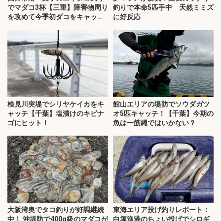
でマダコ3杯【三重】障害物周り
釣りで本命5匹手中 天然ミミズ
を攻めて今季初ダコをキャッ
に好反応
チ！
検見川突堤でシリヤケイカをキ
館山エリアの堤防でソウダガツ
ャッチ【千葉】塩漬けのキビナ
オ5匹キャッチ！【千葉】今期の
ゴにヒット！
魚は一筋縄ではいかない？
大阪湾奥でタコ釣りが好調継続
東海エリア投げ釣りレポート：
中！ 沖堤防で400g級のマダコが
白塚漁港のちょい投げでシロギ