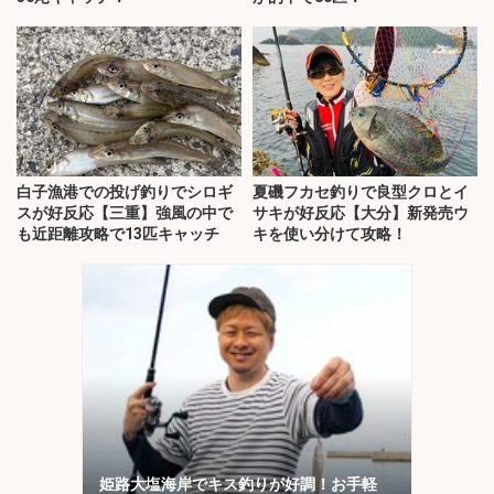
白子漁港での投げ釣りでシロギ
夏磯フカセ釣りで良型クロとイ
スが好反応【三重】強風の中で
サキが好反応【大分】新発売ウ
も近距離攻略で13匹キャッチ
キを使い分けて攻略！
姫路大塩海岸でキス釣りが好調！お手軽