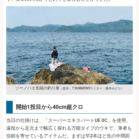
ソーノハエ先端の釣り座
（提供：TSURINEWSライター・藤本みどり）
開始1投目から40cm超クロ
当日の仕掛けは、「スーパーエキスパートUE 0C」を使用。
遠投から足元まで幅広く探れる万能タイプのウキで、筆者も
信頼を寄せているアイテムだ。まずは竿2本ほど先の中間距