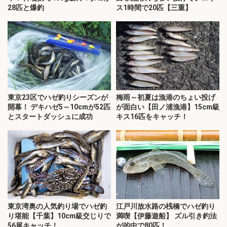
28匹と爆釣
ス1時間で20匹【三重】
東京23区でハゼ釣りシーズンが
梅雨～初夏は漁港のちょい投げ
開幕！ デキハゼ5～10cmが52匹
が面白い【田ノ浦漁港】15cm級
とスタートダッシュに成功
キス16匹をキャッチ！
東京湾奥の人気釣り場でハゼ釣
江戸川放水路の桟橋でハゼ釣り
り堪能【千葉】10cm級交じりで
満喫【伊藤遊船】 ズル引き釣法
56尾キャッチ！
が的中で80匹！