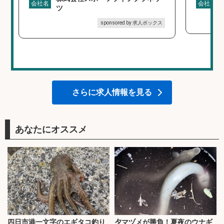
会社名
会社名
ツ
sponsored by 求人ボックス
さらに求人情報を見る
あなたにオススメ
四日市港一文字のエギタコ釣り
夕マヅメが勝負！夏夜のウナギ