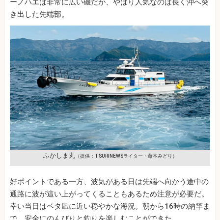
ーノハエは非常に広い磯だが、やはり人気なのは長く沖へ突
き出した先端部。
ふかしま丸
（提供：TSURINEWSライター・藤本みどり）
好ポイントである一方、波気がある日は先端へ向かう途中の
通路に波が這い上がってくることもあるため注意が必要だ。
幸い当日はベタ凪に近い穏やかな海況。朝から16時の納竿ま
で、安全にのんびりと釣りを楽しむことができた。