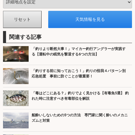
関連する記事
「釣りより断然大事！」マイカー釣行アングラーが実践す
る【運転中の眠気を撃退する6つの方法】
「釣りする前に知っておこう！」釣りの怪我４パターン別
応急処置 事前に防ぐことが最重要！
「毒はどこにある？」釣りでよく見かける【有毒魚5選】 釣
れた時に注意すべき有毒部位を解説
船酔いしないための5つの方法 専門家に聞く酔いのメカニ
ズムと対策