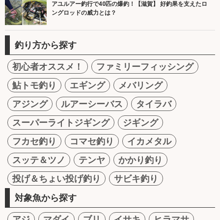
アユルアー釣行で40匹の爆釣！【滋賀】 好釣果を支えたロ
ングロッドの威力とは？
釣り方から探す
初心者オススメ！
ファミリーフィッシング
鮎トモ釣り
エギング
メバリング
アジング
ルアーシーバス
タイラバ
スーパーライトジギング
ジギング
フカセ釣り
コマセ釣り
イカメタル
スッテ＆ツノ
テンヤ
かかり釣り
投げ＆ちょい投げ釣り
サビキ釣り
対象魚から探す
アジ
マダイ
ブリ
イサキ
ヒラマサ