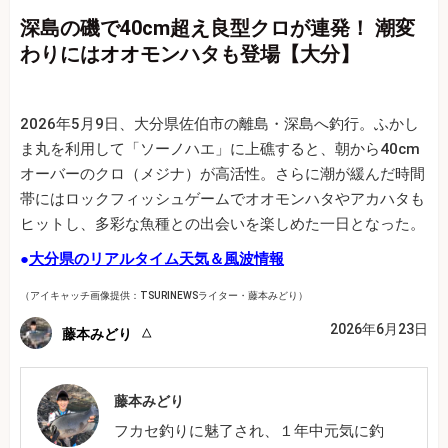
深島の磯で40cm超え良型クロが連発！ 潮変
わりにはオオモンハタも登場【大分】
2026年5月9日、大分県佐伯市の離島・深島へ釣行。ふかし
ま丸を利用して「ソーノハエ」に上礁すると、朝から40cm
オーバーのクロ（メジナ）が高活性。さらに潮が緩んだ時間
帯にはロックフィッシュゲームでオオモンハタやアカハタも
ヒットし、多彩な魚種との出会いを楽しめた一日となった。
●
大分県のリアルタイム天気＆風波情報
（アイキャッチ画像提供：TSURINEWSライター・藤本みどり）
2026年6月23日
藤本みどり
藤本みどり
フカセ釣りに魅了され、１年中元気に釣