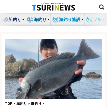
コ
ン
テ
船釣り
海釣り
海釣り施設
ソルト
ン
ツ
へ
ス
キ
ッ
プ
TOP
>
海釣り
>
磯釣り
>