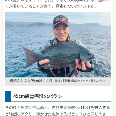
ロが着いていることが多く、見逃せないポイントだ。
磯崎さんにも40cm超えクロ
（提供：TSURINEWSライター・藤本みどり）
45cm級は痛恨のバラシ
その後も魚の活性は高く、再び中間距離へ仕掛けを投入する
と強烈なアタリ。浮かせた魚体は先ほどよりひと回り大き