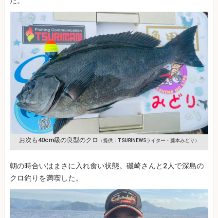
た。
お次も40cm級の良型のクロ
（提供：TSURINEWSライター・藤本みどり）
朝の時合いはまさに入れ食い状態。磯崎さんと2人で深島の
クロ釣りを満喫した。