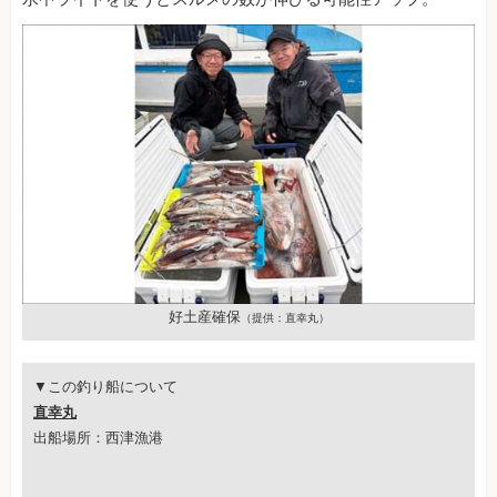
好土産確保
（提供：直幸丸）
▼この釣り船について
直幸丸
出船場所：西津漁港