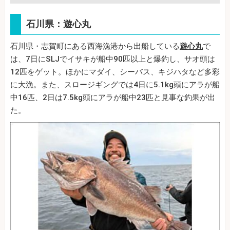
石川県：遊心丸
石川県・志賀町にある西海漁港から出船している
遊心丸
で
は、7日にSLJでイサキが船中90匹以上と爆釣し、サオ頭は
12匹をゲット。ほかにマダイ、シーバス、キジハタなど多彩
に大漁。また、スロージギングでは4日に5.1kg頭にアラが船
中16匹、2日は7.5kg頭にアラが船中23匹と見事な釣果が出
た。