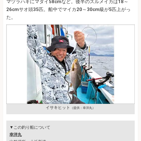
マヅラハギにマダイ58cmなど。後半のスルメイカは18～
26cmサオ頭35匹。船中でマイカ20～30cm級が5匹上がっ
た。
イサキヒット
（提供：幸洋丸）
▼この釣り船について
幸洋丸