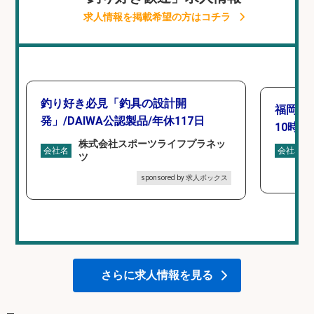
求人情報を掲載希望の方はコチラ
釣り好き必見「釣具の設計開
福岡「
発」/DAIWA公認製品/年休117日
10時間
株式会社スポーツライフプラネッ
会社名
会社名
ツ
sponsored by 求人ボックス
さらに求人情報を見る