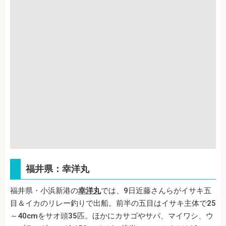
福井県：幸洋丸
福井県・小浜新港の
幸洋丸
では、9日近藤さんらがイサキ五
目＆イカのリレー釣りで出船。前半の五目はイサキ主体で25
～40cmをサオ頭35匹。ほかにカサゴやサバ、マイワシ、ウ