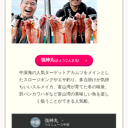
強神丸
(きょうじんまる) >
中深海の人気ターゲットアカムツをメインとし
たスロージギングやエサ釣り。多点掛けが気持
ちいいスルメイカ、富山湾が育てた冬の味覚、
肝パンカワハギなど富山湾の美味しい魚を楽し
く狙うことができる人気船。