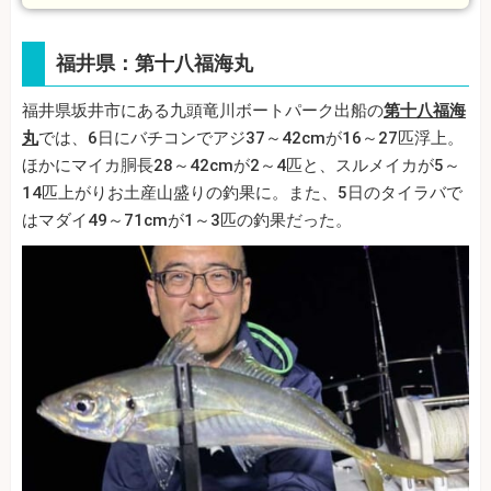
福井県：第十八福海丸
福井県坂井市にある九頭竜川ボートパーク出船の
第十八福海
丸
では、6日にバチコンでアジ37～42cmが16～27匹浮上。
ほかにマイカ胴長28～42cmが2～4匹と、スルメイカが5～
14匹上がりお土産山盛りの釣果に。また、5日のタイラバで
はマダイ49～71cmが1～3匹の釣果だった。