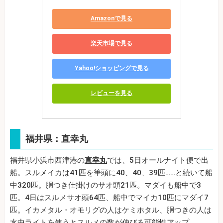
Amazonで見る
楽天市場で見る
Yahoo!ショッピングで見る
レビューを見る
福井県：直幸丸
福井県小浜市西津港の
直幸丸
では、5日オールナイト便で出
船。スルメイカは41匹を筆頭に40、40、39匹……と続いて船
中320匹。胴つき仕掛けのサオ頭21匹。マダイも船中で3
匹。4日はスルメサオ頭64匹、船中でマイカ10匹にマダイ7
匹。イカメタル・オモリグの人はケミホタル、胴つきの人は
水中ライトを使うとスルメの数が伸びる可能性アップ。