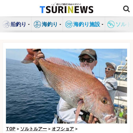
コ
ン
テ
船釣り
海釣り
海釣り施設
ソルト
ン
ツ
へ
ス
キ
ッ
プ
TOP
>
ソルトルアー
>
オフショア
>