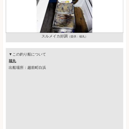
スルメイカ好調
（提供：福丸）
▼この釣り船について
福丸
出船場所：越前町白浜