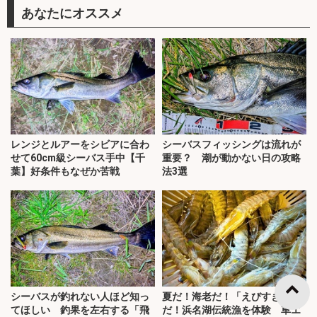
あなたにオススメ
レンジとルアーをシビアに合わ
シーバスフィッシングは流れが
せて60cm級シーバス手中【千
重要？ 潮が動かない日の攻略
葉】好条件もなぜか苦戦
法3選
シーバスが釣れない人ほど知っ
夏だ！海老だ！「えびすき漁」
てほしい 釣果を左右する「飛
だ！浜名湖伝統漁を体験 車エ