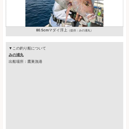
80.5cmマダイ浮上
（提供：みの浦丸）
▼この釣り船について
みの浦丸
出船場所：鷹巣漁港