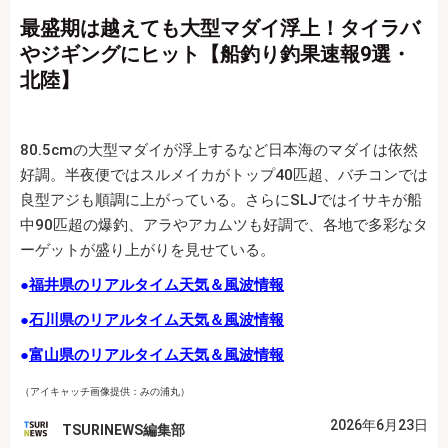
最盛期は越えても大型マダイ浮上！タイラバ
やジギングにヒット【船釣り釣果速報9選・
北陸】
80.5cmの大型マダイが浮上するなど日本海のマダイは依然
好調。半夜便ではスルメイカがトップ40匹超、バチコンでは
良型アジも順調に上がっている。さらにSLJではイサキが船
中90匹超の爆釣、アラやアカムツも好調で、各地で多彩なタ
ーゲットが盛り上がりを見せている。
●
福井県のリアルタイム天気＆風波情報
●
石川県のリアルタイム天気＆風波情報
●
富山県のリアルタイム天気＆風波情報
（アイキャッチ画像提供：みの浦丸）
2026年6月23日
TSURINEWS編集部