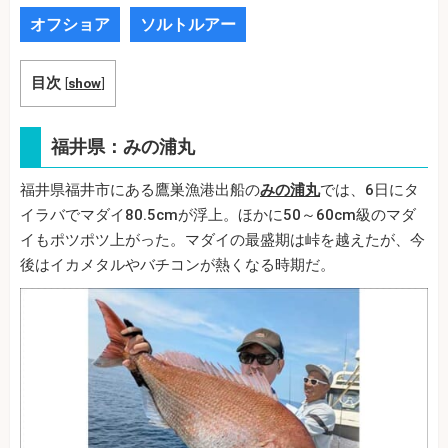
オフショア
ソルトルアー
目次
[
show
]
福井県：みの浦丸
福井県福井市にある鷹巣漁港出船の
みの浦丸
では、6日にタ
イラバでマダイ80.5cmが浮上。ほかに50～60cm級のマダ
イもポツポツ上がった。マダイの最盛期は峠を越えたが、今
後はイカメタルやバチコンが熱くなる時期だ。