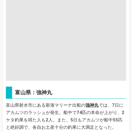
富山県：強神丸
富山県射水市にある新湊マリーナ出船の
強神丸
では、7日に
アカムツのラッシュが発生。船中で74匹の本命が上がり、2
ケタ釣果を得た人も2人。また、5日もアカムツが船中55匹
と絶好調で、各自お土産十分の釣果に大満足となった。