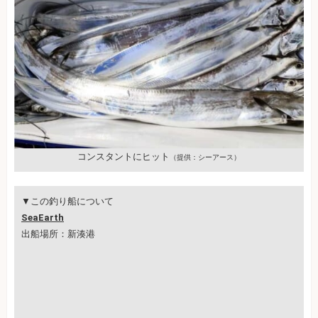
コンスタントにヒット
（提供：シーアース）
▼この釣り船について
SeaEarth
出船場所：新湊港