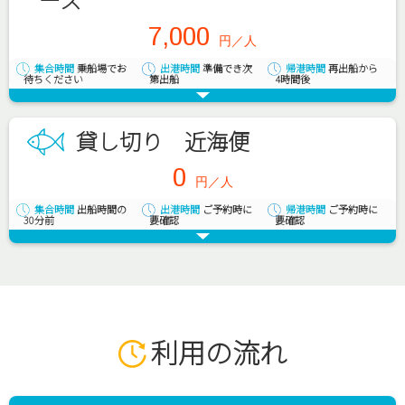
7,000
円／人
集合時間
乗船場でお
出港時間
準備でき次
帰港時間
再出船から
待ちください
第出船
4時間後
貸し切り 近海便
0
円／人
集合時間
出船時間の
出港時間
ご予約時に
帰港時間
ご予約時に
30分前
要確認
要確認
利用の流れ