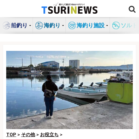
コ
ン
テ
船釣り
海釣り
海釣り施設
ソルト
ン
ツ
へ
ス
キ
ッ
プ
TOP
>
その他
>
お役立ち
>