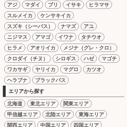
アジ
マダイ
ブリ
イサキ
ヒラマサ
スルメイカ
ケンサキイカ
スズキ（シーバス）
ナマズ
アユ
ニジマス
アマゴ
イワナ
タチウオ
ヒラメ
アオリイカ
メジナ（グレ・クロ）
クロダイ（チヌ）
シロギス
ハゼ
マゴチ
ワカサギ
ヤリイカ
マグロ
カツオ
ヘラブナ
ブラックバス
エリアから探す
北海道
東北エリア
関東エリア
甲信越エリア
北陸エリア
東海エリア
関西エリア
中国エリア
四国エリア