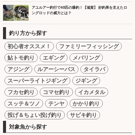
アユルアー釣行で40匹の爆釣！【滋賀】 好釣果を支えたロ
ングロッドの威力とは？
釣り方から探す
初心者オススメ！
ファミリーフィッシング
鮎トモ釣り
エギング
メバリング
アジング
ルアーシーバス
タイラバ
スーパーライトジギング
ジギング
フカセ釣り
コマセ釣り
イカメタル
スッテ＆ツノ
テンヤ
かかり釣り
投げ＆ちょい投げ釣り
サビキ釣り
対象魚から探す