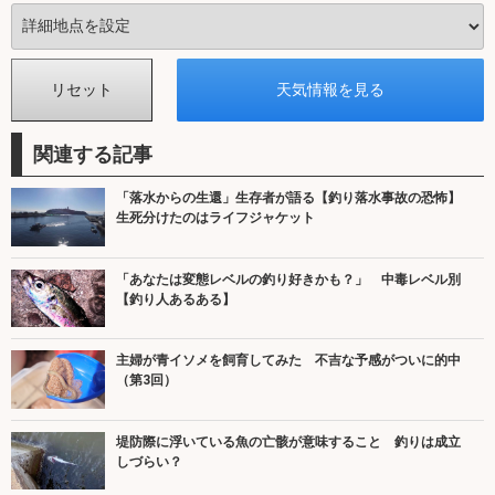
関連する記事
「落水からの生還」生存者が語る【釣り落水事故の恐怖】
生死分けたのはライフジャケット
「あなたは変態レベルの釣り好きかも？」 中毒レベル別
【釣り人あるある】
主婦が青イソメを飼育してみた 不吉な予感がついに的中
（第3回）
堤防際に浮いている魚の亡骸が意味すること 釣りは成立
しづらい？