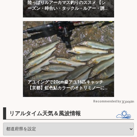
陸っぱりルアーカマス釣りのススメ 【シ
ーズン・時合い・タックル・ルアー・誘い
方を解説】
アユイングで20cm級アユ16匹キャッチ
【京都】虹色鮎カラーのオトリミノーにヒ
ット集中！
Recommended by
リアルタイム天気＆風波情報