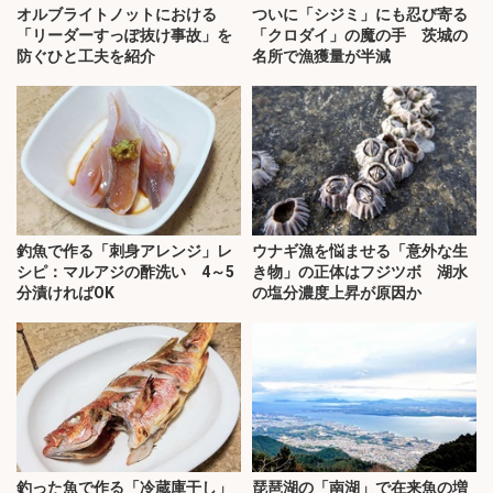
オルブライトノットにおける
ついに「シジミ」にも忍び寄る
「リーダーすっぽ抜け事故」を
「クロダイ」の魔の手 茨城の
防ぐひと工夫を紹介
名所で漁獲量が半減
釣魚で作る「刺身アレンジ」レ
ウナギ漁を悩ませる「意外な生
シピ：マルアジの酢洗い 4～5
き物」の正体はフジツボ 湖水
分漬ければOK
の塩分濃度上昇が原因か
釣った魚で作る「冷蔵庫干し」
琵琶湖の「南湖」で在来魚の増