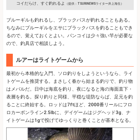
コイだらけ、すぐ釣れるよ
（提供：TSURINEWSライター井上海生）
ブルーギルも釣れるし、ブラックバスが釣れることもある。
ちなみにブルーギルをエサにブラックバスを釣ることもでき
るので、覚えておくとよい。パンコイは少々強い竿が必要な
ので、釣具店で相談しよう。
ルアーはライトゲームから
最初から本格的な入門、ソロ釣りをしようというなら、ライ
トゲームを推奨する。まさしく春から始まる釣りで、釣り物
はメバルだ。日中は海底を釣り、夜になると海の海面直下・
表層を釣る。探り釣りと同様、平穏な堤防ならば、足元を釣
ることに終始する。ロッドは7ftほど、2000番リールにフロ
ロカーボンライン2.5lbに、デイゲームはジグヘッド3g、ナ
イトゲームは1gで投げてゆっくりと巻くことが基本となる。