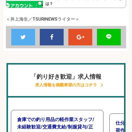
は？
＜井上海生／TSURINEWSライター＞
「釣り好き歓迎」求人情報
求人情報を掲載希望の方はコチラ
倉庫での釣り用品の軽作業スタッフ/
仕分け
未経験歓迎/交通費支給/制服貸与/正
荷作業