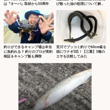
は『オーパ』取材から50周年
び散った油の処理について解
説！
釣りができるキャンプ場は本当
宮川でブッコミ釣りで60cm級を
に魚釣れる？ 釣りのプロが実釣
頭にウナギ3匹！【三重】3種の
検証＆キャンプ飯も満喫
エサを比較してみた