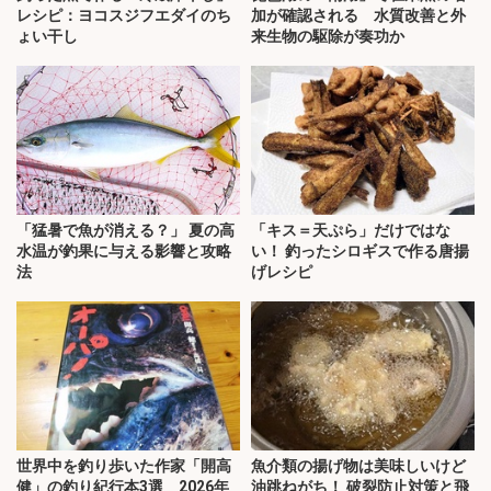
レシピ：ヨコスジフエダイのち
加が確認される 水質改善と外
ょい干し
来生物の駆除が奏功か
「猛暑で魚が消える？」 夏の高
「キス＝天ぷら」だけではな
水温が釣果に与える影響と攻略
い！ 釣ったシロギスで作る唐揚
法
げレシピ
世界中を釣り歩いた作家「開高
魚介類の揚げ物は美味しいけど
健」の釣り紀行本3選 2026年
油跳ねがち！ 破裂防止対策と飛