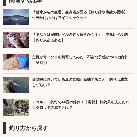
関連する記事
「落水からの生還」生存者が語る【釣り落水事故の恐怖】
生死分けたのはライフジャケット
「あなたは変態レベルの釣り好きかも？」 中毒レベル別
【釣り人あるある】
主婦が青イソメを飼育してみた 不吉な予感がついに的中
（第3回）
堤防際に浮いている魚の亡骸が意味すること 釣りは成立
しづらい？
アユルアー釣行で40匹の爆釣！【滋賀】 好釣果を支えたロ
ングロッドの威力とは？
釣り方から探す