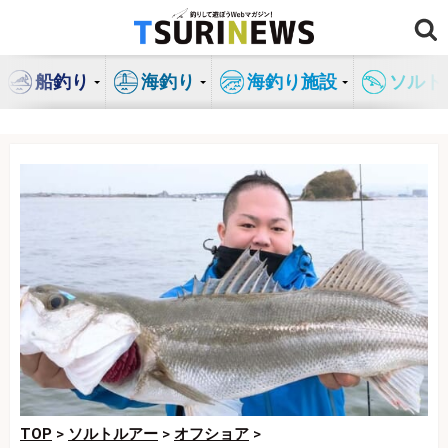
コ
ン
テ
船釣り
海釣り
海釣り施設
ソルト
ン
ツ
へ
ス
キ
ッ
プ
TOP
>
ソルトルアー
>
オフショア
>