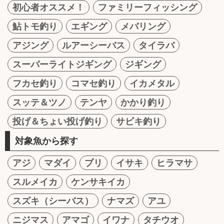
初心者オススメ！
ファミリーフィッシング
鮎トモ釣り
エギング
メバリング
アジング
ルアーシーバス
タイラバ
スーパーライトジギング
ジギング
フカセ釣り
コマセ釣り
イカメタル
スッテ＆ツノ
テンヤ
かかり釣り
投げ＆ちょい投げ釣り
サビキ釣り
対象魚から探す
アジ
マダイ
ブリ
イサキ
ヒラマサ
スルメイカ
ケンサキイカ
スズキ（シーバス）
ナマズ
アユ
ニジマス
アマゴ
イワナ
タチウオ