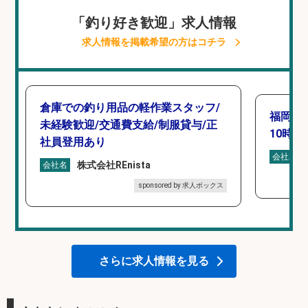
「釣り好き歓迎」求人情報
求人情報を掲載希望の方はコチラ
倉庫での釣り用品の軽作業スタッフ/
福岡「
未経験歓迎/交通費支給/制服貸与/正
10時間
社員登用あり
会社名
株式会社REnista
会社名
sponsored by 求人ボックス
さらに求人情報を見る