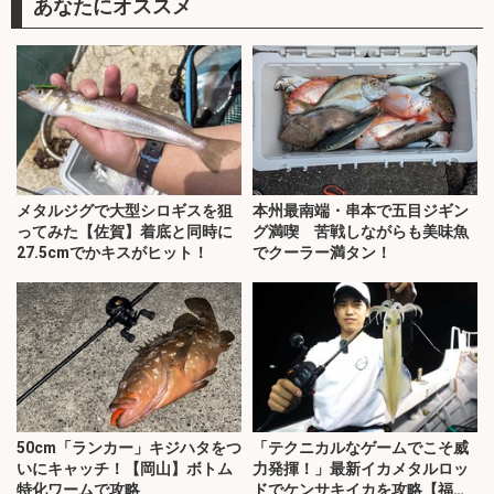
あなたにオススメ
メタルジグで大型シロギスを狙
本州最南端・串本で五目ジギン
ってみた【佐賀】着底と同時に
グ満喫 苦戦しながらも美味魚
27.5cmでかキスがヒット！
でクーラー満タン！
50cm「ランカー」キジハタをつ
「テクニカルなゲームでこそ威
いにキャッチ！【岡山】ボトム
力発揮！」最新イカメタルロッ
特化ワームで攻略
ドでケンサキイカを攻略【福