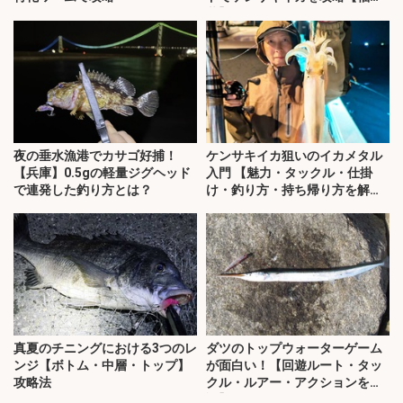
井】
夜の垂水漁港でカサゴ好捕！
ケンサキイカ狙いのイカメタル
【兵庫】0.5gの軽量ジグヘッド
入門 【魅力・タックル・仕掛
で連発した釣り方とは？
け・釣り方・持ち帰り方を解
説】
真夏のチニングにおける3つのレ
ダツのトップウォーターゲーム
ンジ【ボトム・中層・トップ】
が面白い！【回遊ルート・タッ
攻略法
クル・ルアー・アクションを解
説】