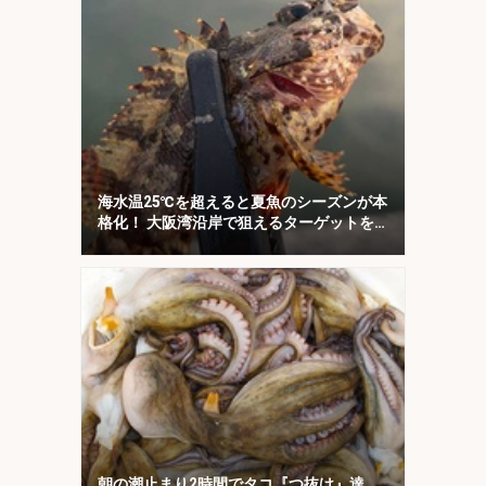
海水温25℃を超えると夏魚のシーズンが本
格化！ 大阪湾沿岸で狙えるターゲットを
紹介
朝の潮止まり2時間でタコ『つ抜け』達