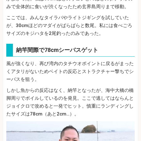
みで全体的に食いが渋くなったため玄界島周りまで移動。
ここでは、みんなタイラバやライトジギングを試していた
が、30cmほどのマダイがぱらぱらと数尾。私には食べごろ
サイズのキジハタを2尾釣ったのみであった。
納竿間際で78cmシーバスゲット
風が強くなり、再び湾内のタチウオポイントに戻るがまった
くアタリがないためベイトの反応とストラクチャー撃ちでシ
ーバスを狙う。
しかし魚からの反応はなく、納竿となったが、海中大橋の橋
脚周りでボイルしているのを発見。ここで逃してはならんと
ジョイクロで攻めると一発でヒット。慎重にランディングし
たサイズは78cm（あと2cm…）。