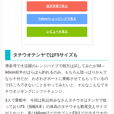
楽天市場で見る
Yahoo!ショッピングで見る
レビューを見る
タチウオテンヤではF5サイズも
博多湾で大活躍のレンジバイブで朝方は試してみたが30～
60cm前半がぱらぱら釣れるのみ。もちろん陸っぱりからで
なら十分だが、わざわざボートに乗船させてもらっているの
で日ごろできないことをやってみたいと、そんなこんなでタ
チウオジギングにシフトチェンジ。
3人で乗船中、今回は私以外みなさんタチウオはテンヤで狙
っておりF5（指幅5本）の体高のタチウオも数尾交えサイズ
がよかった。私は60cmほどのサゴシとF3ほどのタチウオの