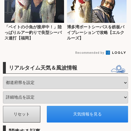
「ベイトの小魚が接岸中！」陸
博多湾ボートシーバスを鉄板バ
っぱりルアー釣りで良型シーバ
イブレーションで攻略【エルク
ス連打【福岡】
ルーズ】
Recommended by
リアルタイム天気＆風波情報