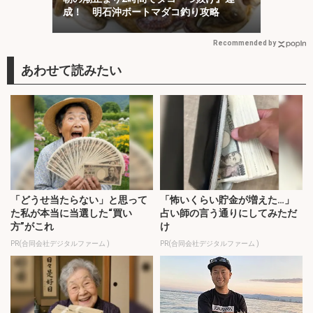
成！ 明石沖ボートマダコ釣り攻略
Recommended by
「どうせ当たらない」と思って
「怖いくらい貯金が増えた…」
た私が本当に当選した“買い
占い師の言う通りにしてみただ
方”がこれ
け
PR(合同会社デジタルファーム )
PR(合同会社デジタルファーム )