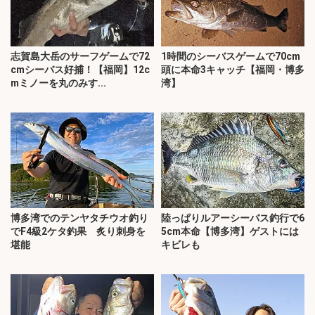
志賀島大岳のサーフゲームで72
1時間のシーバスゲームで70cm
cmシーバス好捕！【福岡】12c
頭に本命3キャッチ【福岡・博多
mミノーを丸のみす...
湾】
博多湾でのテンヤタチウオ釣り
陸っぱりルアーシーバス釣行で6
でF4級2ケタ釣果 炙り刺身を
5cm本命【博多湾】ゲストには
堪能
キビレも