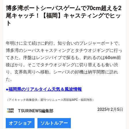
博多湾ボートシーバスゲームで70cm超えを2
尾キャッチ！【福岡】キャスティングでヒッ
ト
年明けに立て続けに釣行。知り合いのプレジャーボートで、
博多湾のシーバスキャスティングとタチウオジギングに行っ
てきた。序盤はレンジバイブで探るも、釣れるのは60cm前
後ばかり。そこでタチウオジギングに切り替えるも食い渋
り、玄界島周りへ移動。シーバスの好機は納竿間際に訪れ
た。
●
福岡県のリアルタイム天気＆風波情報
（アイキャッチ画像提供：週刊つりニュース西部版APC・福田翔吾）
2025年2月5日
TSURINEWS編集部
オフショア
ソルトルアー