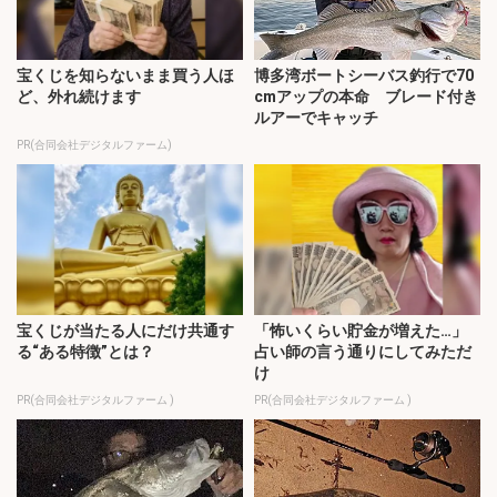
宝くじを知らないまま買う人ほ
博多湾ボートシーバス釣行で70
ど、外れ続けます
cmアップの本命 ブレード付き
ルアーでキャッチ
PR(合同会社デジタルファーム)
宝くじが当たる人にだけ共通す
「怖いくらい貯金が増えた…」
る“ある特徴”とは？
占い師の言う通りにしてみただ
け
PR(合同会社デジタルファーム )
PR(合同会社デジタルファーム )