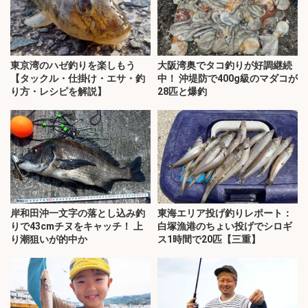
東京湾のハゼ釣りを楽しもう
大阪湾奥でタコ釣りが好調継続
【タックル・仕掛け・エサ・釣
中！ 沖堤防で400g級のマダコが
り方・レシピを解説】
28匹と爆釣
岸和田沖一文字の落とし込み釣
東海エリア投げ釣りレポート：
りで43cmチヌをキャッチ！ 上
白塚漁港のちょい投げでシロギ
り潮狙いが的中か
ス1時間で20匹【三重】