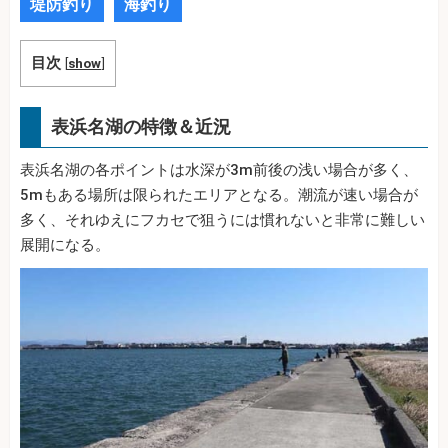
堤防釣り
海釣り
目次
[
show
]
表浜名湖の特徴＆近況
表浜名湖の各ポイントは水深が3m前後の浅い場合が多く、
5mもある場所は限られたエリアとなる。潮流が速い場合が
多く、それゆえにフカセで狙うには慣れないと非常に難しい
展開になる。