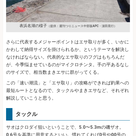
表浜名湖の様子
（提供：週刊つりニュース中部版APC・濵田晃行）
さらに代表するメジャーポイントはエサ取りが多く、いかに
かわして納得サイズを掛けられるか、というテーマを解決し
なければならない。代表的なエサ取りのフグはもちろんだ
が、今季悩ませているのがマイクロチンタ。手の平あるなし
のサイズで、相当数まきエサに群がってくる。
この「速い潮流」と「エサ取り」の攻略ができれば釣果への
最短ルートとなるので、タックルやまきエサなど、それぞれ
解説していこうと思う。
タックル
サオはクロダイ狙いということで、5.0〜5.3mの磯ザオ。
0.6号を基準に用意するといい。慣れてくれば0号や00号の