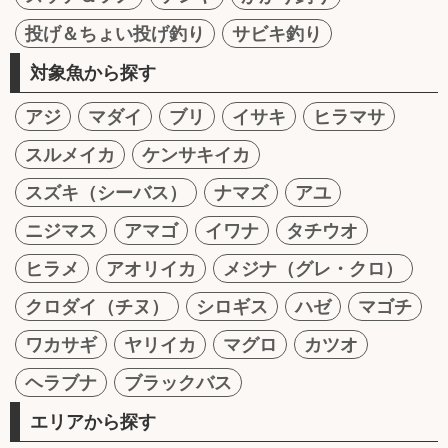
投げ＆ちょい投げ釣り
サビキ釣り
対象魚から探す
アジ
マダイ
ブリ
イサキ
ヒラマサ
スルメイカ
ケンサキイカ
スズキ（シーバス）
ナマズ
アユ
ニジマス
アマゴ
イワナ
タチウオ
ヒラメ
アオリイカ
メジナ（グレ・クロ）
クロダイ（チヌ）
シロギス
ハゼ
マゴチ
ワカサギ
ヤリイカ
マグロ
カツオ
ヘラブナ
ブラックバス
エリアから探す