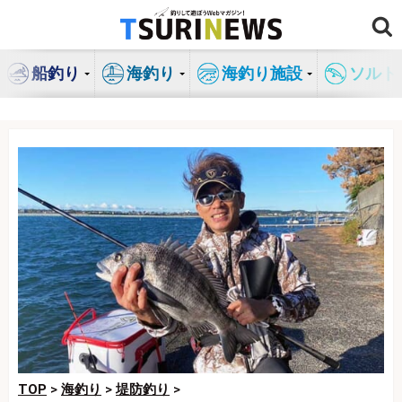
コ
ン
テ
船釣り
海釣り
海釣り施設
ソルト
ン
ツ
へ
ス
キ
ッ
プ
TOP
>
海釣り
>
堤防釣り
>