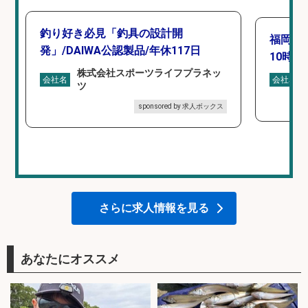
釣り好き必見「釣具の設計開
福岡「
発」/DAIWA公認製品/年休117日
10時間
株式会社スポーツライフプラネッ
会社名
会社名
ツ
sponsored by 求人ボックス
さらに求人情報を見る
あなたにオススメ