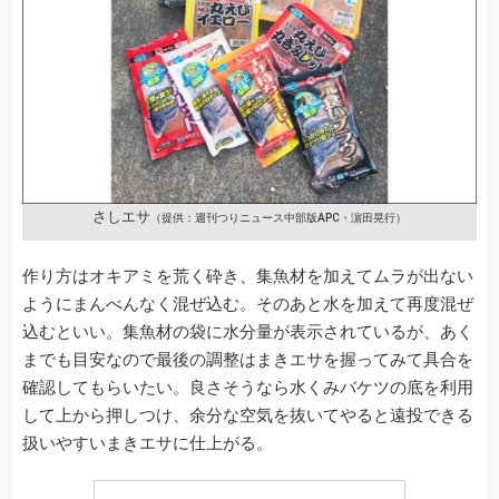
さしエサ
（提供：週刊つりニュース中部版APC・濵田晃行）
作り方はオキアミを荒く砕き、集魚材を加えてムラが出ない
ようにまんべんなく混ぜ込む。そのあと水を加えて再度混ぜ
込むといい。集魚材の袋に水分量が表示されているが、あく
までも目安なので最後の調整はまきエサを握ってみて具合を
確認してもらいたい。良さそうなら水くみバケツの底を利用
して上から押しつけ、余分な空気を抜いてやると遠投できる
扱いやすいまきエサに仕上がる。