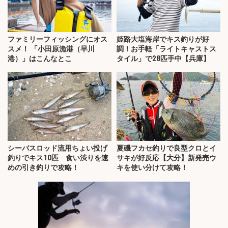
ファミリーフィッシングにオス
姫路大塩海岸でキス釣りが好
スメ！ 「小田原漁港（早川
調！お手軽「ライトキャストス
港）」はこんなとこ
タイル」で28匹手中【兵庫】
シーバスロッド流用ちょい投げ
夏磯フカセ釣りで良型クロとイ
釣りでキス10匹 食い渋りを速
サキが好反応【大分】新発売ウ
めの引き釣りで攻略！
キを使い分けて攻略！