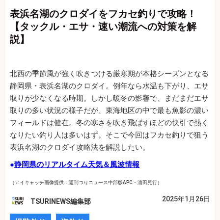
表浜名湖のクロダイをフカセ釣りで攻略！
【タックル・エサ・速い潮流への対策を解
説】
北西の季節風が強く吹きつける厳寒期が本格シーズンとなる
静岡県・表浜名湖のクロダイ。例年なら水温も下がり、エサ
取りが少なくなる時期。しかし暖冬の影響で、まだまだエサ
取りの多い状況の様子だが、東海地区の中で最も魚影の濃い
フィールドは健在。冬の寒さを吹き飛ばすほどの快引で熱く
なりたい釣り人は多いはず。そこで今回はフカセ釣りで狙う
表浜名湖のクロダイ攻略法を解説したい。
●
静岡県のリアルタイム天気＆風波情報
（アイキャッチ画像提供：週刊つりニュース中部版APC・濵田晃行）
2025年1月26日
TSURINEWS編集部