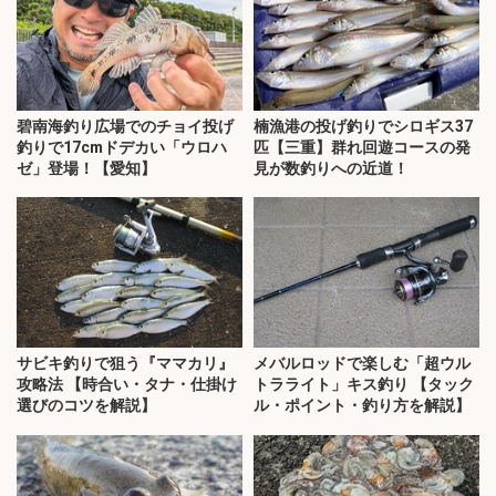
碧南海釣り広場でのチョイ投げ
楠漁港の投げ釣りでシロギス37
釣りで17cmドデカい「ウロハ
匹【三重】群れ回遊コースの発
ゼ」登場！【愛知】
見が数釣りへの近道！
サビキ釣りで狙う『ママカリ』
メバルロッドで楽しむ「超ウル
攻略法 【時合い・タナ・仕掛け
トラライト」キス釣り 【タック
選びのコツを解説】
ル・ポイント・釣り方を解説】