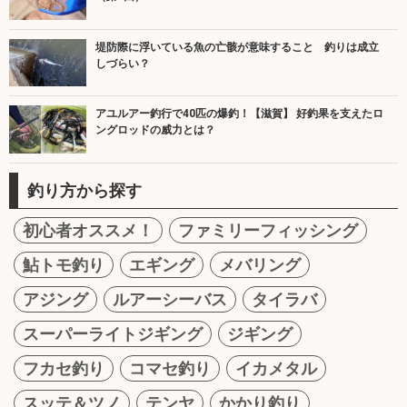
堤防際に浮いている魚の亡骸が意味すること 釣りは成立
しづらい？
アユルアー釣行で40匹の爆釣！【滋賀】 好釣果を支えたロ
ングロッドの威力とは？
釣り方から探す
初心者オススメ！
ファミリーフィッシング
鮎トモ釣り
エギング
メバリング
アジング
ルアーシーバス
タイラバ
スーパーライトジギング
ジギング
フカセ釣り
コマセ釣り
イカメタル
スッテ＆ツノ
テンヤ
かかり釣り