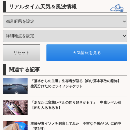
リアルタイム天気＆風波情報
関連する記事
「落水からの生還」生存者が語る【釣り落水事故の恐怖】
生死分けたのはライフジャケット
「あなたは変態レベルの釣り好きかも？」 中毒レベル別
【釣り人あるある】
主婦が青イソメを飼育してみた 不吉な予感がついに的中
（第3回）