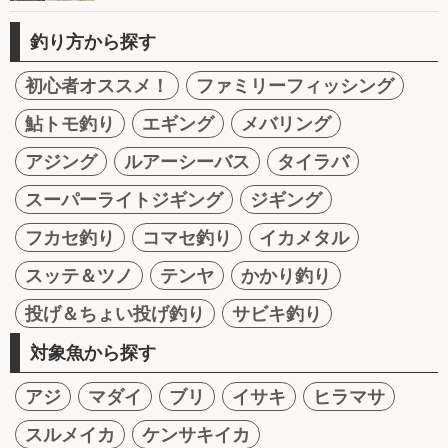
釣り方から探す
初心者オススメ！
ファミリーフィッシング
鮎トモ釣り
エギング
メバリング
アジング
ルアーシーバス
タイラバ
スーパーライトジギング
ジギング
フカセ釣り
コマセ釣り
イカメタル
スッテ＆ツノ
テンヤ
かかり釣り
投げ＆ちょい投げ釣り
サビキ釣り
対象魚から探す
アジ
マダイ
ブリ
イサキ
ヒラマサ
スルメイカ
ケンサキイカ