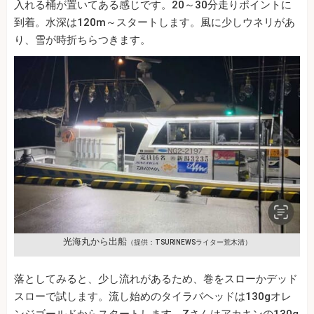
入れる桶が置いてある感じです。20～30分走りポイントに
到着。水深は120m～スタートします。風に少しウネリがあ
り、雪が時折ちらつきます。
光海丸から出船
（提供：TSURINEWSライター荒木清）
落としてみると、少し流れがあるため、巻をスローかデッド
スローで試します。流し始めのタイラバヘッドは130gオレ
ンジゴールドからスタートします。Zさんはアカキンの130g