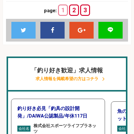
1
2
3
page:
「釣り好き歓迎」求人情報
求人情報を掲載希望の方はコチラ
釣り好き必見「釣具の設計開
魚の「
発」/DAIWA公認製品/年休117日
ットを
株式会社スポーツライフプラネッ
会社名
会社名
ツ