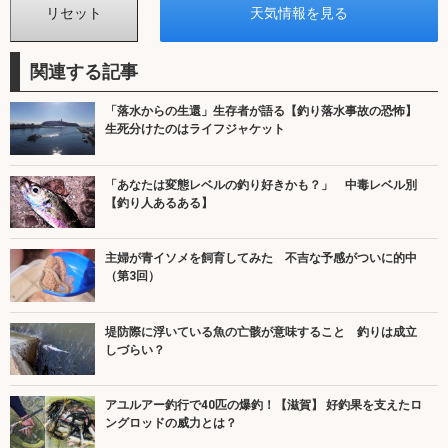
関連する記事
「落水からの生還」生存者が語る【釣り落水事故の恐怖】
生死分けたのはライフジャケット
「あなたは変態レベルの釣り好きかも？」 中毒レベル別
【釣り人あるある】
主婦が青イソメを飼育してみた 不吉な予感がついに的中
（第3回）
堤防際に浮いている魚の亡骸が意味すること 釣りは成立
しづらい？
アユルアー釣行で40匹の爆釣！【滋賀】 好釣果を支えたロ
ングロッドの威力とは？