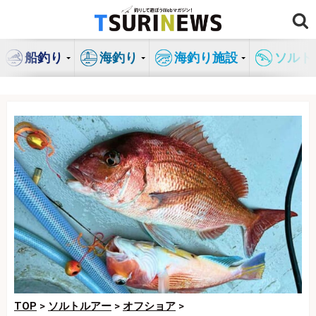
コ
ン
テ
船釣り
海釣り
海釣り施設
ソルト
ン
ツ
へ
ス
キ
ッ
プ
TOP
>
ソルトルアー
>
オフショア
>