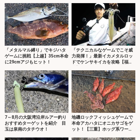
説】
「メタルマル縛り」でキジハタ
「テクニカルなゲームでこそ威
ゲームに挑戦【上越】35cm本命
力発揮！」最新イカメタルロッ
に29cmアジもヒット！
ドでケンサキイカを攻略【福
井】
7～8月の大阪湾沿岸ルアー釣り
地磯ロックフィッシュゲームで
おすすめターゲットを紹介 目
本命アカハタにオニカサゴをゲ
玉は泉南のタチウオ！
ット！【三重】ホッグ系ワーム
にヒット