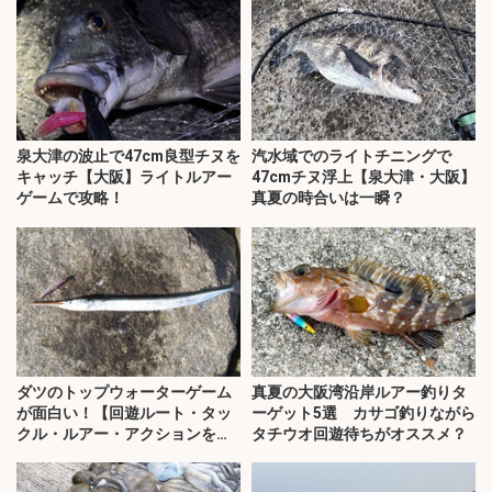
泉大津の波止で47cm良型チヌを
汽水域でのライトチニングで
キャッチ【大阪】ライトルアー
47cmチヌ浮上【泉大津・大阪】
ゲームで攻略！
真夏の時合いは一瞬？
ダツのトップウォーターゲーム
真夏の大阪湾沿岸ルアー釣りタ
が面白い！【回遊ルート・タッ
ーゲット5選 カサゴ釣りながら
クル・ルアー・アクションを解
タチウオ回遊待ちがオススメ？
説】