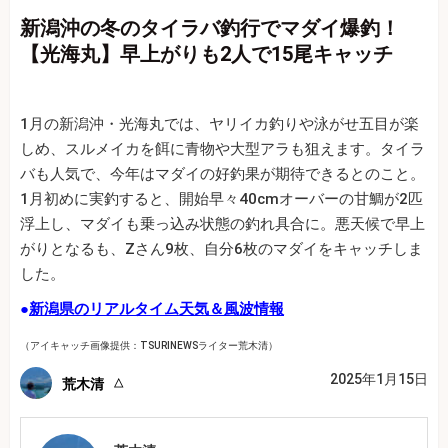
新潟沖の冬のタイラバ釣行でマダイ爆釣！
【光海丸】早上がりも2人で15尾キャッチ
1月の新潟沖・光海丸では、ヤリイカ釣りや泳がせ五目が楽
しめ、スルメイカを餌に青物や大型アラも狙えます。タイラ
バも人気で、今年はマダイの好釣果が期待できるとのこと。
1月初めに実釣すると、開始早々40cmオーバーの甘鯛が2匹
浮上し、マダイも乗っ込み状態の釣れ具合に。悪天候で早上
がりとなるも、Zさん9枚、自分6枚のマダイをキャッチしま
した。
●
新潟県のリアルタイム天気＆風波情報
（アイキャッチ画像提供：TSURINEWSライター荒木清）
2025年1月15日
荒木清