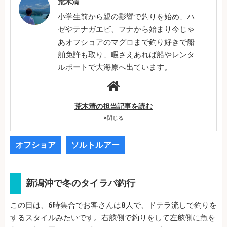
荒木清
小学生前から親の影響で釣りを始め、ハ
ゼやテナガエビ、フナから始まり今じゃ
あオフショアのマグロまで釣り好きで船
舶免許も取り、暇さえあれば船やレンタ
ルボートで大海原へ出ています。
荒木清の担当記事を読む
×
閉じる
オフショア
ソルトルアー
新潟沖で冬のタイラバ釣行
この日は、6時集合でお客さんは8人で、ドテラ流しで釣りを
するスタイルみたいです。右舷側で釣りをして左舷側に魚を