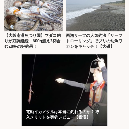
【大阪南港魚つり園】マダコ釣
西湘サーフの人気釣法「サーフ
りが好調継続 600g超え2杯含
トローリング」でブリの幼魚ワ
む20杯の好釣果！
カシをキャッチ！【大磯】
電動イカメタルは本当に釣れるのか？ 導
入メリットを実釣レビュー【響灘】