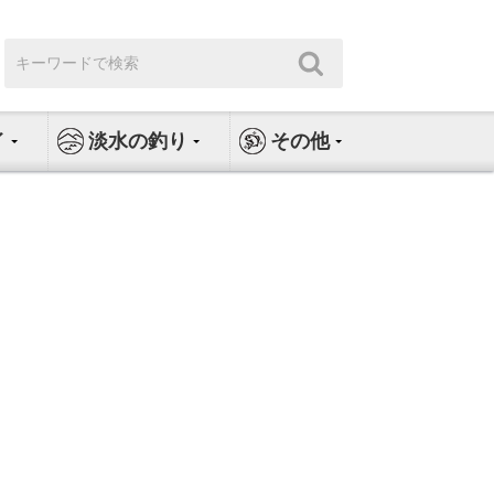
検
検
索:
索
イ
淡水の釣り
その他