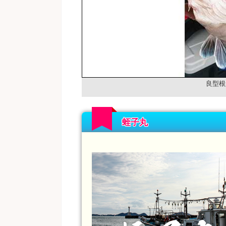
良型根
蛭子丸