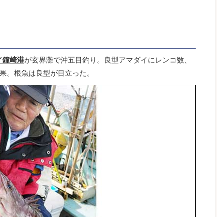
／鐘崎港
が玄界灘で沖五目釣り。良型アマダイにレンコ数、
果。根魚は良型が目立った。