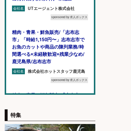
UTエージェント株式会社
会社名
sponsored by 求人ボックス
精肉・青果・鮮魚販売/「志布志
市」「時給1,150円〜」志布志市で
お魚のカットや商品の陳列業務/時
間選べる×未経験歓迎×残業少なめ/
鹿児島県/志布志市
株式会社ホットスタッフ鹿児島
会社名
sponsored by 求人ボックス
精肉・青果・鮮魚販売/「志布志
市」「時給1,150円〜」志布志市内
でお魚のカットや商品の陳列スタッ
特集
フ/車通勤OK×時間選べる×未経験歓
迎/鹿児島県/志布志市