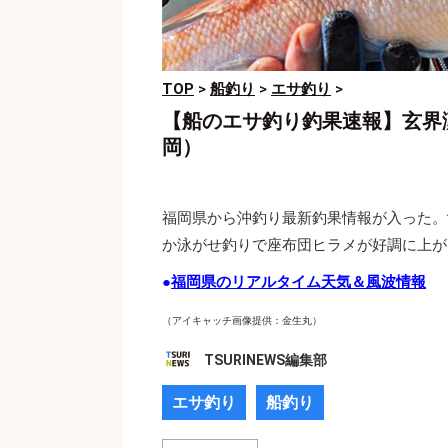
TOP
>
船釣り
>
エサ釣り
>
【船のエサ釣り釣果速報】玄界
岡）
福岡県から沖釣り最新釣果情報が入った。
か泳がせ釣りで座布団ヒラメが好調に上が
●
福岡県のリアルタイム天気＆風波情報
（アイキャッチ画像提供：金生丸）
TSURINEWS編集部
エサ釣り
船釣り