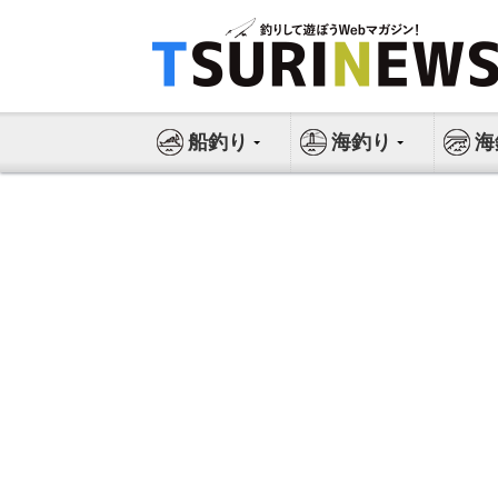
コ
ン
テ
ン
ツ
船釣り
海釣り
海
へ
ス
キ
ッ
プ