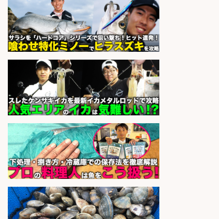
精肉・青果・鮮魚販売/「志布志
市」お魚のカットや商品の陳列業
務/「時給1,150円〜」/時間選べる×
未経験歓迎×残業少なめ/鹿児島県/
志布志市
株式会社ホットスタッフ鹿児島
会社名
sponsored by 求人ボックス
精肉・青果・鮮魚販売/「志布志
市」「時給1,150円〜」志布志駅か
ら車5分/お魚のカットや商品の陳列
業務/残業少なめ×車通勤OK×時間選
べる/鹿児島県/志布志市
株式会社ホットスタッフ鹿児島
会社名
sponsored by 求人ボックス