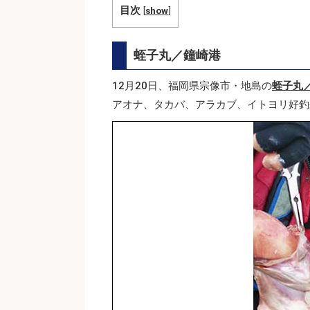
目次
[
show
]
蛭子丸／鐘崎港
12月20日、福岡県宗像市・地島の
蛭子丸
アオナ、タカバ、アラカブ、イトヨリ好釣