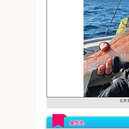
玄界
金生丸