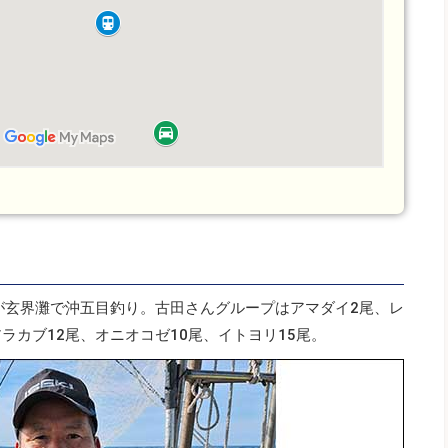
が玄界灘で沖五目釣り。古田さんグループはアマダイ2尾、レ
アラカブ12尾、オニオコゼ10尾、イトヨリ15尾。