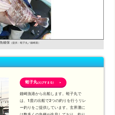
魚確保
（提供：蛭子丸／鐘崎港）
蛭子丸
(えびすまる) >
鐘崎漁港から出船します。蛭子丸で
は、1度の出船で2つの釣りを行うリレ
ー釣りをご提供しています。玄界灘に
は数多くの魚種が生息しており、釣り