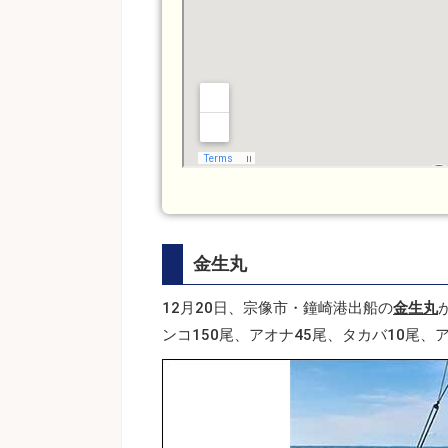
金生丸
12月20日、宗像市・鐘崎港出船の
金生丸
ンコ150尾、アオナ45尾、タカバ10尾、