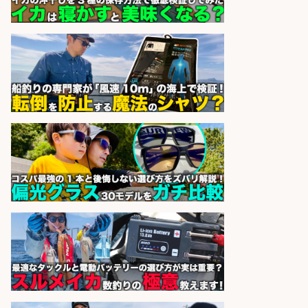
sponsored by 求人ボックス
営業事務/釣り具メーカーでの営業
アシスタントのお仕事/残業なし/即
日勤務可/営業事務/軽作業
株式会社パソナ
会社名
sponsored by 求人ボックス
日払いOKで即日収入/製造スタッフ/
「堺市堺区」入社祝金10万円/堺市
堺区の工場で自転車部品や釣り具の
組立/日払いOK・未経験歓迎&土日
祝休みで年間休日126日/大阪府
パーソルファクトリーパートナ
会社名
ーズ株式会社
sponsored by 求人ボックス