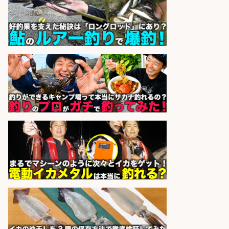
株式会社ホットスタッフ鹿児島
会社名
sponsored by 求人ボックス
精肉・青果・鮮魚販売/「志布志
市」お魚のカットや商品の陳列スタ
ッフ/志布志市/「時給1,150円〜」/
未経験歓迎×残業少なめ×車通勤OK/
鹿児島県
株式会社ホットスタッフ鹿児島
会社名
sponsored by 求人ボックス
日払いOKで即日収入/製造スタッフ/
「広島市佐伯区」「時給1,200円」
日払いあり/広島市佐伯区内でお魚
のパック詰めや品出し業務/車通勤
OK×未経験歓迎×残業少なめ/広島県
株式会社ホットスタッフ五日市
会社名