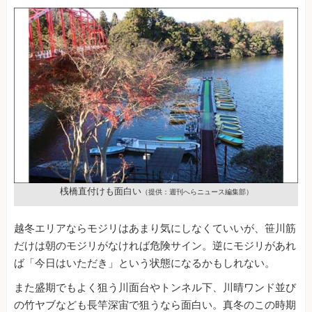
桟橋直付けも面白い
（提供：週刊へらニュース編集部）
越冬エリアならモジリはあまり気にしなくていいが、笹川筋
だけは朝のモジリがなければ危険サイン。逆にモジリがあれ
ば「今日はいただき」という状態になるかもしれない。
また盛期でもよく狙う川面台やトンネル下、川晴ワンド並び
の竹ヤブなども長竿深宙で狙うなら面白い。真冬のこの時期