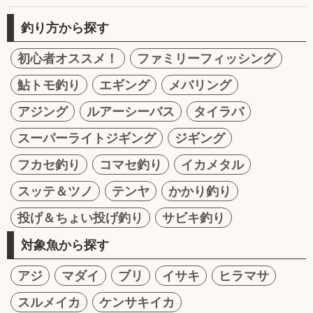
釣り方から探す
初心者オススメ！
ファミリーフィッシング
鮎トモ釣り
エギング
メバリング
アジング
ルアーシーバス
タイラバ
スーパーライトジギング
ジギング
フカセ釣り
コマセ釣り
イカメタル
スッテ＆ツノ
テンヤ
かかり釣り
投げ＆ちょい投げ釣り
サビキ釣り
対象魚から探す
アジ
マダイ
ブリ
イサキ
ヒラマサ
スルメイカ
ケンサキイカ