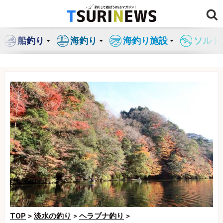
コ
ン
テ
船釣り
海釣り
海釣り施設
ソルト
ン
ツ
へ
ス
キ
ッ
プ
TOP
>
淡水の釣り
>
ヘラブナ釣り
>