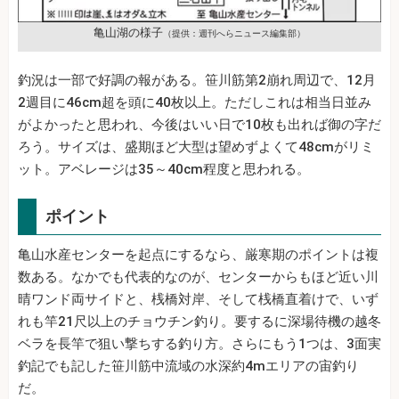
亀山湖の様子
（提供：週刊へらニュース編集部）
釣況は一部で好調の報がある。笹川筋第2崩れ周辺で、12月
2週目に46cm超を頭に40枚以上。ただしこれは相当日並み
がよかったと思われ、今後はいい日で10枚も出れば御の字だ
ろう。サイズは、盛期ほど大型は望めずよくて48cmがリミ
ット。アベレージは35～40cm程度と思われる。
ポイント
亀山水産センターを起点にするなら、厳寒期のポイントは複
数ある。なかでも代表的なのが、センターからもほど近い川
晴ワンド両サイドと、桟橋対岸、そして桟橋直着けで、いず
れも竿21尺以上のチョウチン釣り。要するに深場待機の越冬
ベラを長竿で狙い撃ちする釣り方。さらにもう1つは、3面実
釣記でも記した笹川筋中流域の水深約4mエリアの宙釣り
だ。