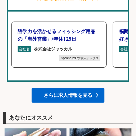
語学力を活かせるフィッシング用品
福岡/
の「海外営業」/年休125日
好き歓
株式会社ジャッカル
会社名
会社名
sponsored by 求人ボックス
さらに求人情報を見る
あなたにオススメ