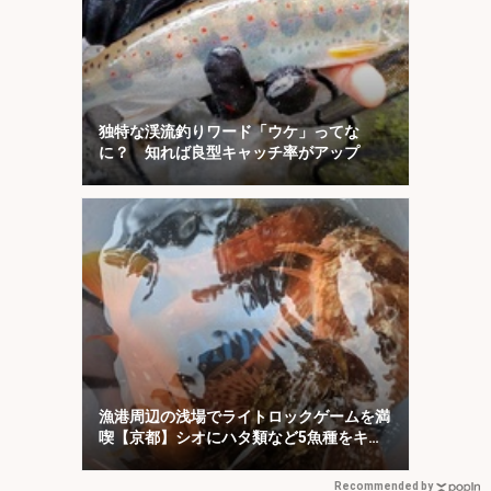
独特な渓流釣りワード「ウケ」ってな
に？ 知れば良型キャッチ率がアップ
漁港周辺の浅場でライトロックゲームを満
喫【京都】シオにハタ類など5魚種をキャ
ッチ！
Recommended by