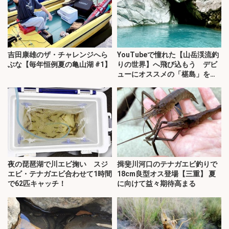
吉田康雄のザ・チャレンジへら
YouTubeで憧れた【山岳渓流釣
ぶな【毎年恒例夏の亀山湖 #1】
りの世界】へ飛び込もう デビ
ューにオススメの「椹島」を紹
介！
夜の琵琶湖で川エビ掬い スジ
揖斐川河口のテナガエビ釣りで
エビ・テナガエビ合わせて1時間
18cm良型オス登場【三重】 夏
で62匹キャッチ！
に向けて益々期待高まる