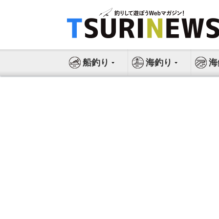
コ
ン
テ
ン
ツ
船釣り
海釣り
海
へ
ス
キ
ッ
プ