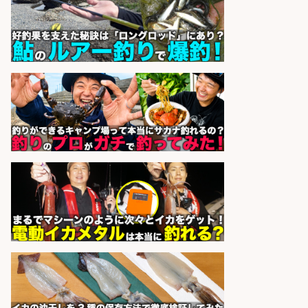
sponsored by 求人ボックス
日払いOKで即日収入/キッチンスタ
ッフ/「神戸市灘区」日払いOK/王子
公園駅徒歩4分のスーパーでお魚の
加工やお刺身の盛り付け/未経験歓
迎のシフト制日勤/自転車・バイク
通勤OK
パーソルファクトリーパートナ
会社名
ーズ株式会社
sponsored by 求人ボックス
人材紹介事業責任者候補/飲食業界
向けSaaS企業「魚ぽち」/東証グロ
ース市場上場
株式会社フーディソン
会社名
sponsored by 求人ボックス