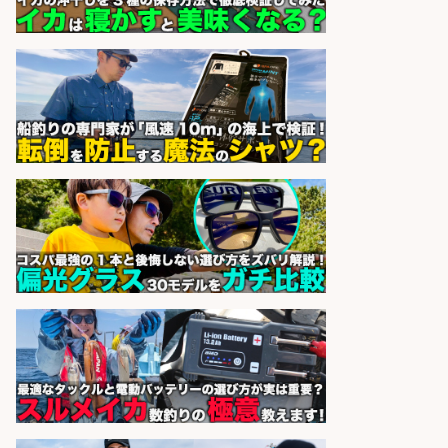
販売スタッフ/「札幌市厚別区」週
払いOK!札幌市厚別区のスーパーで
鮮魚のパック詰め・ラベル貼り・品
出し/マイカー通勤OK/魚好き歓迎/
交通費支給/未経験歓迎
株式会社シグマスタッフ
会社名
sponsored by 求人ボックス
釣り具/評価・テスト・実験/釣り具
部品・工業用部品メーカー/Excel
株式会社スタッフサービス
会社名
sponsored by 求人ボックス
日払いOKで即日収入/飲食・フード
その他/「神戸市灘区」 自転車/王子
公園駅徒歩4分のスーパーでお魚の