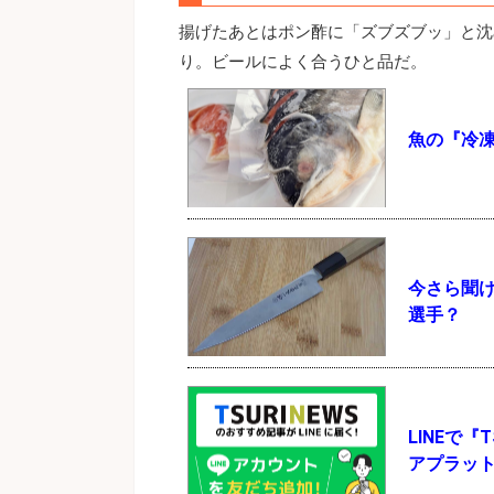
揚げたあとはポン酢に「ズブズブッ」と沈
り。ビールによく合うひと品だ。
魚の『冷
今さら聞
選手？
LINEで
アプラッ