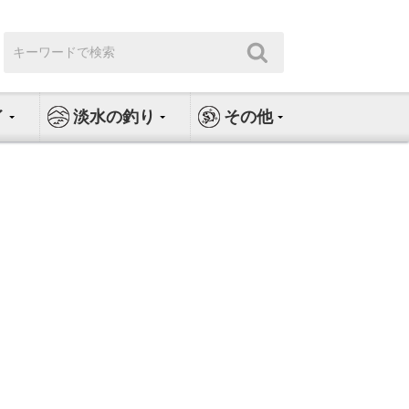
検
検
索:
索
イ
淡水の釣り
その他