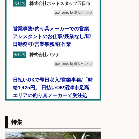
株式会社ホットスタッフ五日市
会社名
sponsored by 求人ボックス
営業事務/釣り具メーカーでの営業
アシスタントのお仕事/残業なし/即
日勤務可/営業事務/軽作業
株式会社パソナ
会社名
sponsored by 求人ボックス
日払いOKで即日収入/営業事務/「時
給1,425円」 日払いOK!沼津市足高
エリアの釣り具メーカーで受注処
理・見積作成の営業事務/服装髪色
ネイル自由・土日祝休み/静岡県/沼
津市
特集
株式会社セイノースタッフサー
会社名
ビス