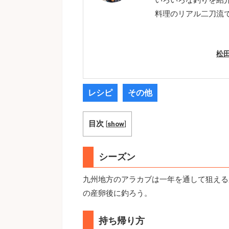
料理のリアル二刀流
松
レシピ
その他
目次
[
show
]
シーズン
九州地方のアラカブは一年を通して狙える
の産卵後に釣ろう。
持ち帰り方