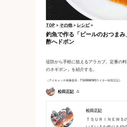
TOP
>
その他
>
レシピ
>
釣魚で作る「ビールのおつまみ
酢へドボン
堤防から手軽に狙えるアラカブ。定番の料
のネギポン」を紹介する。
（アイキャッチ画像提供：TSURINEWSライター松田正記）
松田正記
松田正記
ＴＳＵＲＩＮＥＷＳ
いろいろな釣りを紹