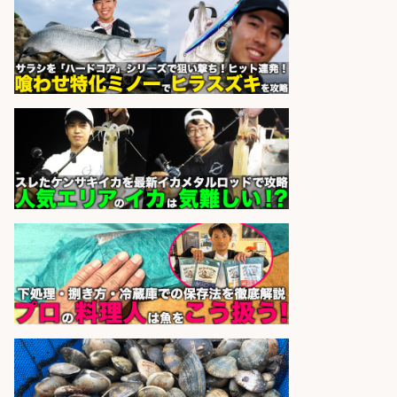
加工やお刺身の盛り付け/日払いOK/
未経験歓迎のシフト制日勤&バイク
通勤OK
パーソルファクトリーパートナ
会社名
ーズ株式会社
sponsored by 求人ボックス
日払いOKで即日収入/不動産・金
融・コンサルティングその他/スー
パーマーケットのお魚部門でお仕
事/宮城県/仙台市太白区
株式会社ヒューマントラスト
会社名
sponsored by 求人ボックス
さらに求人情報を見る