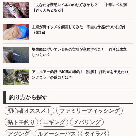
「あなたは変態レベルの釣り好きかも？」 中毒レベル別
【釣り人あるある】
主婦が青イソメを飼育してみた 不吉な予感がついに的中
（第3回）
堤防際に浮いている魚の亡骸が意味すること 釣りは成立
しづらい？
アユルアー釣行で40匹の爆釣！【滋賀】 好釣果を支えたロ
ングロッドの威力とは？
釣り方から探す
初心者オススメ！
ファミリーフィッシング
鮎トモ釣り
エギング
メバリング
アジング
ルアーシーバス
タイラバ