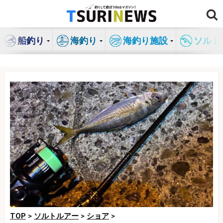
コ
ン
テ
船釣り
海釣り
海釣り施設
ソルト
ン
ツ
へ
ス
キ
ッ
プ
TOP
>
ソルトルアー
>
ショア
>