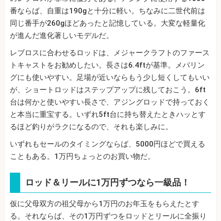
番ならば、自重は190gと十分に軽い。ちなみに二世代前は
同じ番手が260gほどあったと記憶している。大変な軽量化
が進んだ進化著しいモデルだ。
レブロスに合わせるロッドは、メジャークラフトのファース
トキャストをお勧めしたい。長さは6.4ftが基準。メバリン
グにも使いやすい。足場が近いならもう少し短くしてもいい
が、ショートロッドはステップアップに残しておこう。6ft
台は何かと使いやすい長さで、アジングロッドで持っておく
と本当に重宝する。いずれ5ft台に持ち替えたときハッとす
るほど釣りがラクになるので、それも楽しみに。
いずれもセールのタイミングならば、5000円ほどで買える
こともある。1万円ちょっとのお買い物だ。
ロッド＆リールに1万円ずつなら一級品！
仮に父母双方の祖父母から1万円のお年玉をもらえたとす
る。それならば、その1万円ずつをロッドとリールに全振り