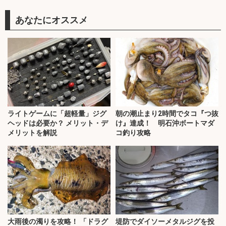
あなたにオススメ
ライトゲームに「超軽量」ジグ
朝の潮止まり2時間でタコ『つ抜
ヘッドは必要か？ メリット・デ
け』達成！ 明石沖ボートマダ
メリットを解説
コ釣り攻略
大雨後の濁りを攻略！ 「ドラグ
堤防でダイソーメタルジグを投