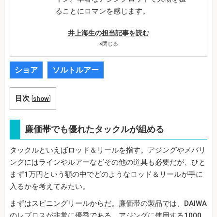
ることにロマンを感じます。
井上海生の担当記事を読む
×
閉じる
ショア
ソルトルアー
目次
[
show
]
廉価帯でも優れたタックルが組める
タックルといえばロッド＆リールを指す。アジングやメバリ
ングにはラインやルアーなどその他の道具も必要だが、ひと
まず1万円という額の中でどのようなロッド＆リールが手に
入るかを考えてみたい。
まずはスピニングリールからだ。廉価帯の製品では、DAIWA
のレブロスが非常に優秀である。アジングに使用する1000