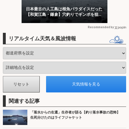
日本最古の人工島は根魚パラダイスだった
【和賀江島・鎌倉】穴釣りでギンポを狙
う！
Recommended by
リアルタイム天気＆風波情報
関連する記事
「落水からの生還」生存者が語る【釣り落水事故の恐怖】
生死分けたのはライフジャケット