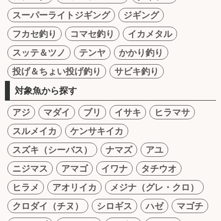
スーパーライトジギング
ジギング
フカセ釣り
コマセ釣り
イカメタル
スッテ＆ツノ
テンヤ
かかり釣り
投げ＆ちょい投げ釣り
サビキ釣り
対象魚から探す
アジ
マダイ
ブリ
イサキ
ヒラマサ
スルメイカ
ケンサキイカ
スズキ（シーバス）
ナマズ
アユ
ニジマス
アマゴ
イワナ
タチウオ
ヒラメ
アオリイカ
メジナ（グレ・クロ）
クロダイ（チヌ）
シロギス
ハゼ
マゴチ