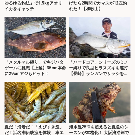
ゆるゆる釣法」で1.5kgアオリ
げたら2時間でカマスが12匹釣
イカをキャッチ
れた！【和歌山】
「メタルマル縛り」でキジハタ
「ハードコア」シリーズのミノ
ゲームに挑戦【上越】35cm本命
ー縛りで良型ヒラスズキを連打
に29cmアジもヒット！
【長崎】ランガンでサラシを攻
略！
夏だ！海老だ！「えびすき漁」
海水温25℃を超えると夏魚のシ
だ！浜名湖伝統漁を体験 車エ
ーズンが本格化！ 大阪湾沿岸で