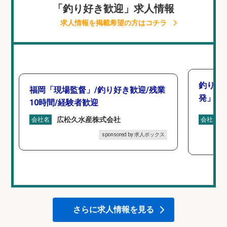
「釣り好き歓迎」求人情報
求人情報を掲載希望の方はコチラ
釣り好
福岡「現場監督」/釣り好き歓迎/残業
発」/D
10時間/経験者歓迎
広松久水産株式会社
会社名
会社名
sponsored by 求人ボックス
さらに求人情報を見る