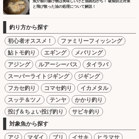
魚介類の揚げ物は美味しいけど油跳ねがち！ 破裂防止対策
と飛び散った油の処理について解説！
釣り方から探す
初心者オススメ！
ファミリーフィッシング
鮎トモ釣り
エギング
メバリング
アジング
ルアーシーバス
タイラバ
スーパーライトジギング
ジギング
フカセ釣り
コマセ釣り
イカメタル
スッテ＆ツノ
テンヤ
かかり釣り
投げ＆ちょい投げ釣り
サビキ釣り
対象魚から探す
アジ
マダイ
ブリ
イサキ
ヒラマサ