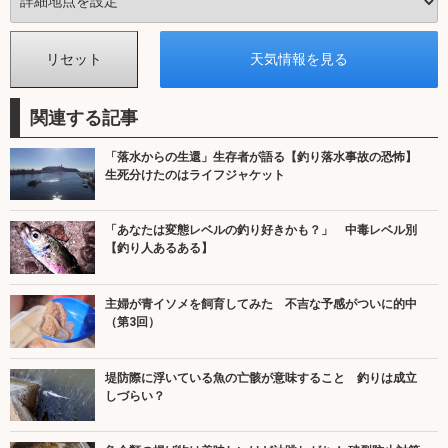
関連する記事
「落水からの生還」生存者が語る【釣り落水事故の恐怖】
生死分けたのはライフジャケット
「あなたは変態レベルの釣り好きかも？」 中毒レベル別
【釣り人あるある】
主婦が青イソメを飼育してみた 不吉な予感がついに的中
（第3回）
堤防際に浮いている魚の亡骸が意味すること 釣りは成立
しづらい？