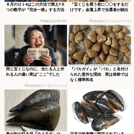
８月のロト6はこの方法で買え!!６
「宝くじを買う前に〇〇をするだ
つの数字が『完全一致』する方法
けです」金運上昇で当選者が続出
PR(株式会社MURA)
PR(合同会社デジタルファーム)
同じ宝くじなのに、当たる人と外
『バカガイ』が「バカ」と名付け
れる人の違い実は“ここ”でした
られた意外な理由 実は俗称では
なく標準和名
PR(合同会社デジタルファーム )
春が旬の巨大貝『タイラギ』は
日本で外来種に指定されている