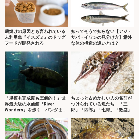
磯焼けの原因とも言われている
知ってそうで知らない【アジ・
未利用魚『イスズミ』のドッグ
サバ・イワシの見分け方】意外
フードが開発される
な体の構造の違いとは？
「規模も完成度も圧倒的！」世
ちょっと古めかしい人の名前が
界最大級の水族館『River
つけられている魚たち 「三
Wonders』を歩く パンダまで
郎」「四郎」「七郎」「敦盛」
展示？