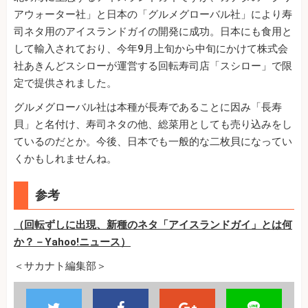
アウォーター社」と日本の「グルメグローバル社」により寿
司ネタ用のアイスランドガイの開発に成功。日本にも食用と
して輸入されており、今年9月上旬から中旬にかけて株式会
社あきんどスシローが運営する回転寿司店「スシロー」で限
定で提供されました。
グルメグローバル社は本種が長寿であることに因み「長寿
貝」と名付け、寿司ネタの他、総菜用としても売り込みをし
ているのだとか。今後、日本でも一般的な二枚貝になってい
くかもしれませんね。
参考
（回転ずしに出現、新種のネタ「アイスランドガイ」とは何
か？－Yahoo!ニュース）
＜サカナト編集部＞