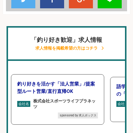
「釣り好き歓迎」求人情報
求人情報を掲載希望の方はコチラ
釣り好きを活かす「法人営業」/提案
語学力
型ルート営業/直行直帰OK
の「海外
株式会社スポーツライフプラネッ
会社名
会社名
ツ
sponsored by 求人ボックス