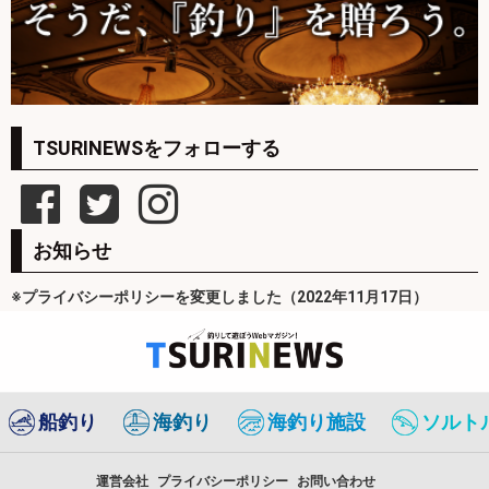
TSURINEWSをフォローする
お知らせ
※プライバシーポリシーを変更しました（2022年11月17日）
船釣り
海釣り
海釣り施設
ソルト
運営会社
プライバシーポリシー
お問い合わせ