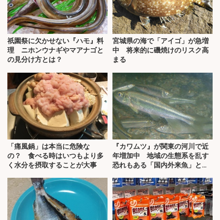
祇園祭に欠かせない『ハモ』料
宮城県の海で「アイゴ」が急増
理 ニホンウナギやマアナゴと
中 将来的に磯焼けのリスク高
の見分け方とは？
まる
「痛風鍋」は本当に危険な
『カワムツ』が関東の河川で近
の？ 食べる時はいつもより多
年増加中 地域の生態系を乱す
く水分を摂取することが大事
恐れもある「国内外来魚」と
は？