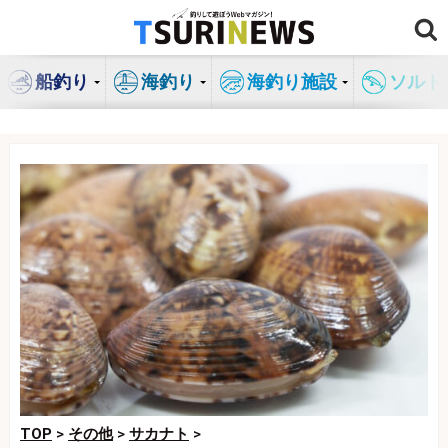
コ
ン
テ
船釣り
海釣り
海釣り施設
ソルト
ン
ツ
へ
ス
キ
ッ
プ
TOP
>
その他
>
サカナト
>