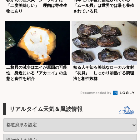
「二度美味しい」 理由は寄生生
『ムール貝』は世界では最も養殖
物にあり
されている貝
二枚貝の減少はエイが原因の可能
知る人ぞ知る美味なローカル食材
性 身近にいる『アカエイ』の生
『枕貝』 しっかり加熱する調理
態と食性を紹介
法と相性抜群
Recommended by
リアルタイム天気＆風波情報