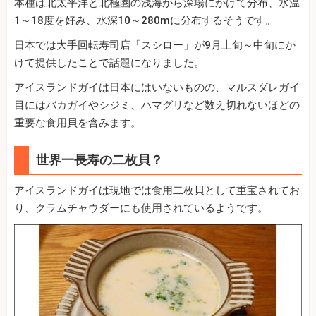
本種は北太平洋と北極圏の浅海から深場にかけて分布、水温
1～18度を好み、水深10～280mに分布するそうです。
日本では大手回転寿司店「スシロー」が9月上旬～中旬にか
けて提供したことで話題になりました。
アイスランドガイは日本にはいないものの、マルスダレガイ
目にはバカガイやシジミ、ハマグリなど数え切れないほどの
重要な食用貝を含みます。
世界一長寿の二枚貝？
アイスランドガイは現地では食用二枚貝として重宝されてお
り、クラムチャウダーにも使用されているようです。