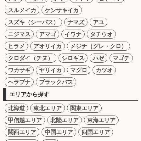
スルメイカ
ケンサキイカ
スズキ（シーバス）
ナマズ
アユ
ニジマス
アマゴ
イワナ
タチウオ
ヒラメ
アオリイカ
メジナ（グレ・クロ）
クロダイ（チヌ）
シロギス
ハゼ
マゴチ
ワカサギ
ヤリイカ
マグロ
カツオ
ヘラブナ
ブラックバス
エリアから探す
北海道
東北エリア
関東エリア
甲信越エリア
北陸エリア
東海エリア
関西エリア
中国エリア
四国エリア